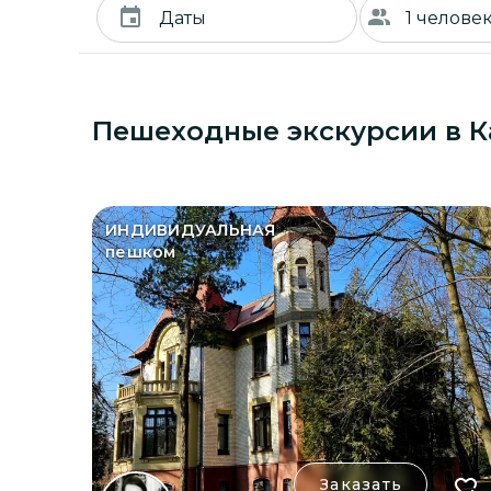
Даты
1 человек
Август 2026
2 человека
Пешеходные экскурсии в 
Пн
Вт
Ср
Чт
Пт
Сб
Вс
3 человека
1
2
4 человека
ИНДИВИДУАЛЬНАЯ
3
4
5
6
7
8
9
пешком
5 человек
10
11
12
13
14
15
16
6 человек
17
18
19
20
21
22
23
7 человек
24
25
26
27
28
29
30
8 человек
31
9 человек
10 человек
Заказать