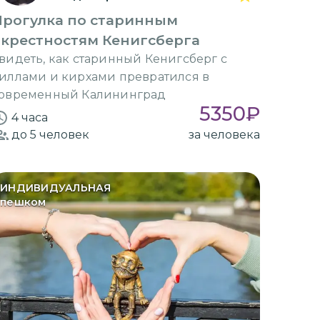
Прогулка по старинным
окрестностям Кенигсберга
видеть, как старинный Кенигсберг с
иллами и кирхами превратился в
овременный Калининград
5350
₽
4 часа
до 5
человек
за человека
ИНДИВИДУАЛЬНАЯ
пешком