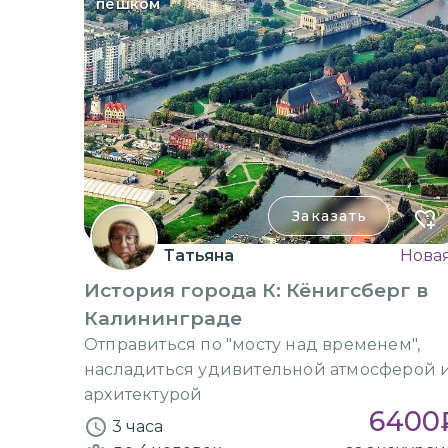
пешком
Заказать
Татьяна
Нова
История города К: Кёнигсберг в
Калининграде
Отправиться по "мосту над временем",
насладиться удивительной атмосферой 
архитектурой
6400
3 часа