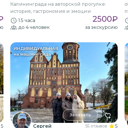
Калининграда на авторской прогулке:
о
история, гастрономия и эмоции
п
₽
2500
₽
1.5 часа
ию
до 4
человек
за экскурсию
ИНДИВИДУАЛЬНАЯ
на машине гида
Заказать
5
Сергей
55 отзывов
5