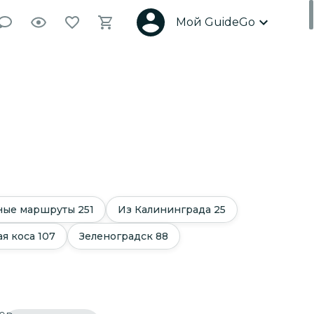
Мой GuideGo
ные маршруты
251
Из Калининграда
25
я коса
107
Зеленоградск
88