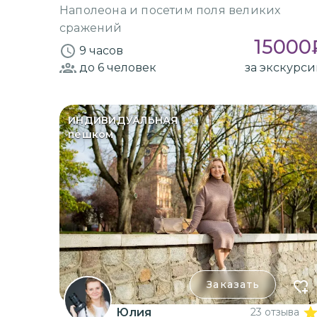
Наполеона и посетим поля великих
сражений
15000
9 часов
до 6
человек
за экскурс
ИНДИВИДУАЛЬНАЯ
пешком
Заказать
Юлия
23 отзыва