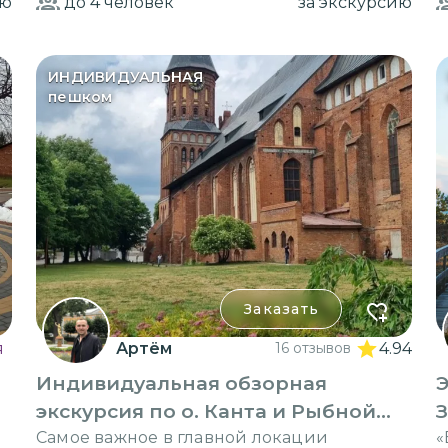
ию
до 4
человек
за экскурсию
ИНДИВИДУАЛЬНАЯ
пешком
Заказать
я
Артём
16 отзывов
4.94
Индивидуальная обзорная
Э
экскурсия по о. Канта и Рыбной
деревне
Самое важное в главной локации
«