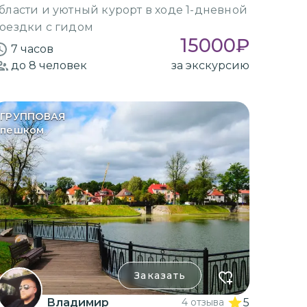
бласти и уютный курорт в ходе 1-дневной
оездки с гидом
15000
₽
7 часов
до 8
человек
за экскурсию
ГРУППОВАЯ
пешком
Заказать
Владимир
4 отзыва
5