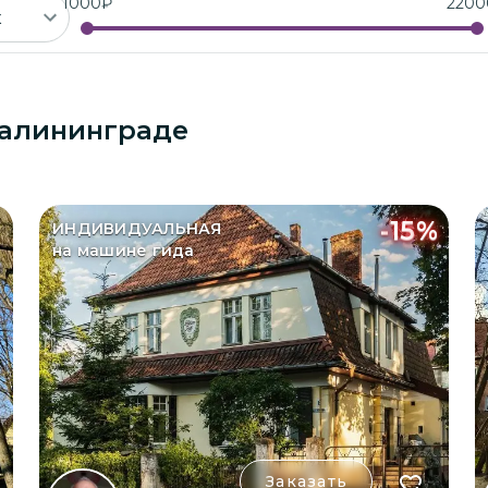
1000
₽
2200
Сентябрь 2026
Калининграде
Пн
Вт
Ср
Чт
Пт
Сб
Вс
1
2
3
4
5
6
-
15
%
ИНДИВИДУАЛЬНАЯ
7
8
9
10
11
12
13
на машине гида
14
15
16
17
18
19
20
21
22
23
24
25
26
27
28
29
30
Заказать