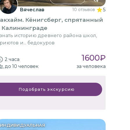
Вячеслав
10 отзывов
5
акхайм. Кёнигсберг, спрятанный
в Калининграде
знать историю древнего района школ,
риютов и... бедокуров
1600
₽
2 часа
до 10
человек
за человека
Подобрать экскурсию
ИНДИВИДУАЛЬНАЯ