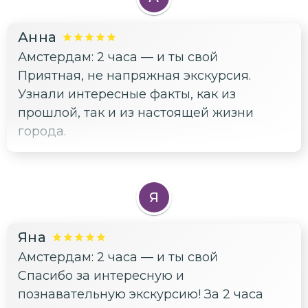
слове, мы конечно этой любовью
прониклись😍 Комфортная атмосфера
Анна
повествования) Я бы еще раз сходил
Амстердам: 2 часа — и ты свой
точно)
Приятная, не напряжная экскурсия.
Узнали интересные факты, как из
прошлой, так и из настоящей жизни
города.
Я
Яна
Амстердам: 2 часа — и ты свой
Спасибо за интересную и
познавательную экскурсию! За 2 часа