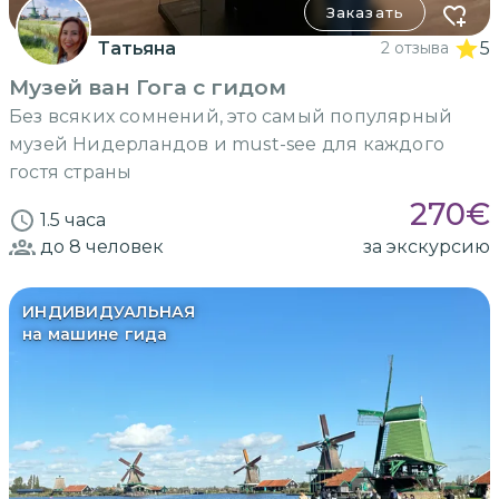
Заказать
Татьяна
2 отзыва
5
Музей ван Гога с гидом
Без всяких сомнений, это самый популярный
музей Нидерландов и must-see для каждого
гостя страны
270
€
1.5 часа
до 8
человек
за экскурсию
ИНДИВИДУАЛЬНАЯ
на машине гида