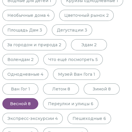
Водные для детей
1
Круизы однодневные
1
Необычные дома
4
Цветочный рынок
2
Площадь Дам
3
Дегустации
3
За городом и природа
2
Эдам
2
Волендам
2
Что ещё посмотреть
5
Однодневные
4
Музей Ван Гога
1
Ван Гог
1
Летом
8
Зимой
8
Весной
8
Переулки и улицы
6
Экспресс-экскурсии
4
Пешеходные
6