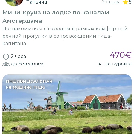
Татьяна
2 отзыва
5
Мини-круиз на лодке по каналам
Амстердама
Познакомиться с городом в рамках комфортной
речной прогулки в сопровождении гида-
капитана
470
€
2 часа
до 8
человек
за экскурсию
ИНДИВИДУАЛЬНАЯ
на машине гида