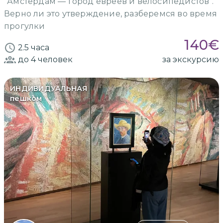
"Амстердам — город евреев и велосипедистов".
Верно ли это утверждение, разберемся во время
прогулки
140
€
2.5 часа
до 4
человек
за экскурсию
ИНДИВИДУАЛЬНАЯ
пешком