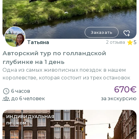
Заказать
Татьяна
2 отзыва
5
Авторский тур по голландской
глубинке на 1 день
Одна из самых живописных поездок в нашем
королевстве, которая состоит из трех остановок
670
€
6 часов
до 6
человек
за экскурсию
ИНДИВИДУАЛЬНАЯ
пешком