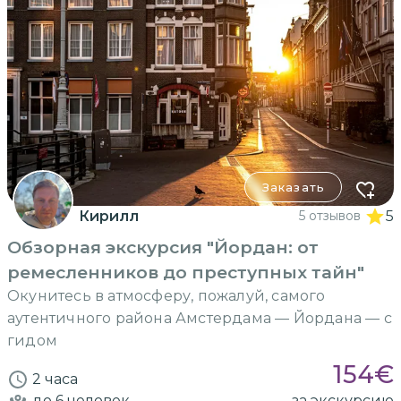
Заказать
Кирилл
5 отзывов
5
Обзорная экскурсия "Йордан: от
ремесленников до преступных тайн"
Окунитесь в атмосферу, пожалуй, самого
аутентичного района Амстердама — Йордана — с
гидом
154
€
2 часа
до 6
человек
за экскурсию