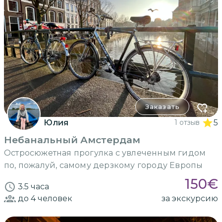
Заказать
Юлия
1 отзыв
5
Небанальный Амстердам
Остросюжетная прогулка с увлеченным гидом
по, пожалуй, самому дерзкому городу Европы
150
€
3.5 часа
до 4
человек
за экскурсию