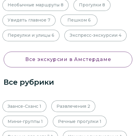
Необычные маршруты
8
Прогулки
8
Увидеть главное
7
Пешком
6
Переулки и улицы
6
Экспресс-экскурсии
4
Все экскурсии
в Амстердаме
Все рубрики
Заансе-Сханс
1
Развлечения
2
Мини-группы
1
Речные прогулки
1