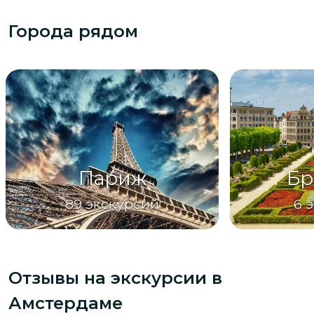
Города рядом
Париж
Бр
89
экскурсий
6
э
Отзывы на экскурсии
в
Амстердаме