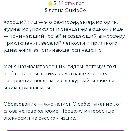
5
14
отзывов
5
лет
на GuideGo
Хороший гид — это режиссер, актер, историк,
О
лю
журналист, психолог и стендапер в одном лице
г
х
— понимающий гостей и создающий атмосферу
н
приключения, веселой легкости и приятного
н
удивления, запоминающегося надолго.
п
и
Меня называют хорошим гидом, потому что я
М
люблю то, чем занимаюсь, а ваше хорошее
п
настроение после моих экскурсий является
к
моим признанием.
о
Образование — журналист. О себе: гуманист, от
М
слова человеколюбие. Провожу интересные
в
экскурсии на русском языке.
т