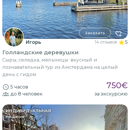
Заказать
Игорь
14 отзывов
5
Голландские деревушки
Сыры, селедка, мельницы: вкусный и
познавательный тур из Амстердама на целый
день с гидом
750
€
5 часов
до 8
человек
за экскурсию
ИНДИВИДУАЛЬНАЯ
пешком