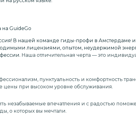
и на русском языке.
а
на GuideGo
ссия! В нашей команде гиды-профи в Амстердаме и
ходимыми лицензиями, опытом, неудержимой энер
фессии.
Наша отличительная черта — это индивид
фессионализм, пунктуальность и комфортность тран
е цены при высоком уровне обслуживания.
ить незабываемые впечатления и с радостью помож
ды, о которых вы мечтали.