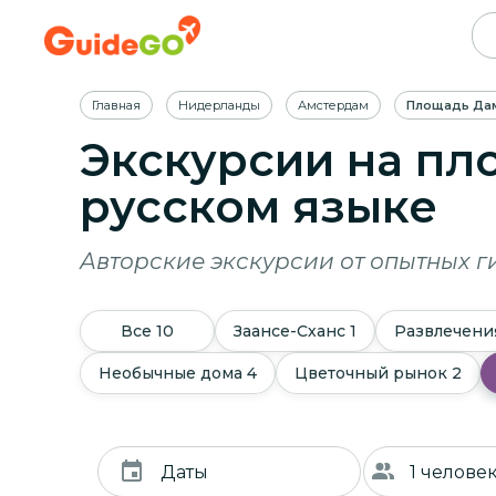
Главная
Нидерланды
Амстердам
Площадь Да
Экскурсии на пл
русском языке
Авторские экскурсии от опытных г
Все
10
Заансе-Сханс
1
Развлечени
Необычные дома
4
Цветочный рынок
2
Даты