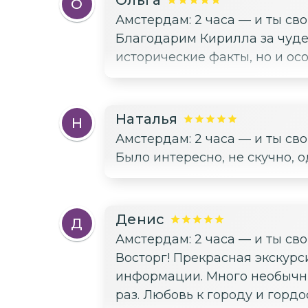
О
Амстердам: 2 часа — и ты св
Благодарим Кирилла за чуде
исторические факты, но и ос
Наталья
Н
Амстердам: 2 часа — и ты св
Было интересно, не скучно, 
Денис
Д
Амстердам: 2 часа — и ты св
Восторг! Прекрасная экскурсия! Получили огромное удовольствие. Очень живая и необычная подача
информации. Много необычных
раз. Любовь к городу и горд