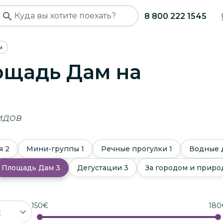
8 800 222 1545
м
ощадь Дам
на
идов
я
2
Мини-группы
1
Речные прогулки
1
Водные 
Площадь Дам
3
Дегустации
3
За городом и приро
150
€
180