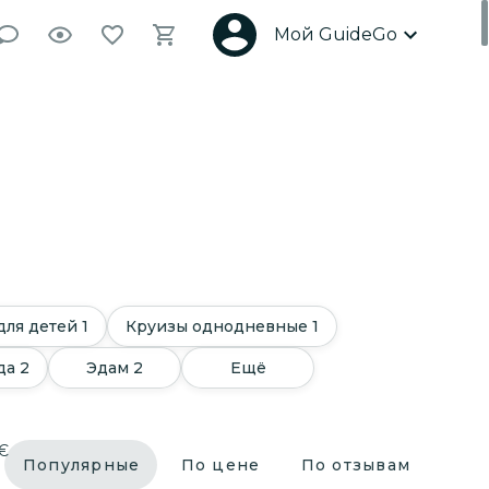
Мой GuideGo
для детей
1
Круизы однодневные
1
да
2
Эдам
2
Ещё
€
Популярные
По цене
По отзывам