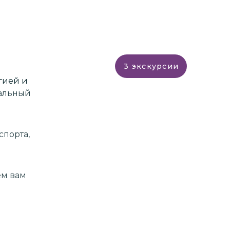
3
экскурсии
гией и
уальный
спорта,
ем вам