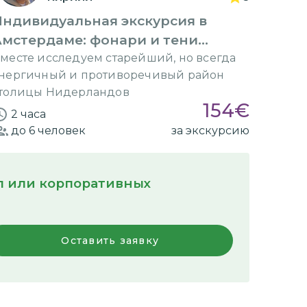
Индивидуальная экскурсия в
Амстердаме: фонари и тени
прошлого
месте исследуем старейший, но всегда
нергичный и противоречивый район
толицы Нидерландов
154
€
2 часа
до 6
человек
за экскурсию
пп или корпоративных
Оставить заявку