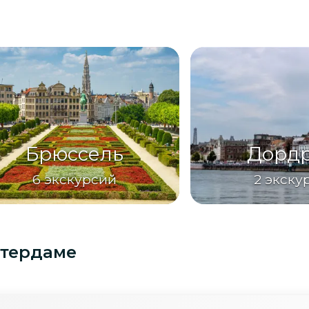
Брюссель
Дордр
6
экскурсий
2
экску
стердаме