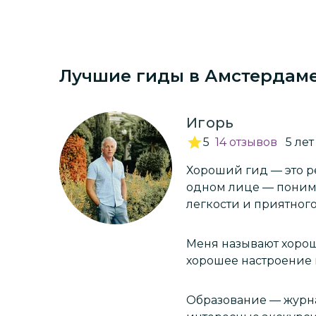
Лучшие гиды
в Амстердам
Игорь
5
14
отзывов
5
лет
Хороший гид — это ре
одном лице — поним
легкости и приятног
Меня называют хороши
хорошее настроение 
Образование — журналист. О себе: гуманист, от слова челов