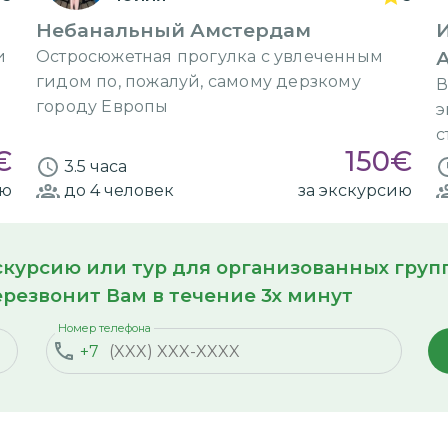
Небанальный Амстердам
и
Остросюжетная прогулка с увлеченным
гидом по, пожалуй, самому дерзкому
В
городу Европы
э
с
€
150
€
3.5 часа
ию
до 4
человек
за экскурсию
кскурсию или тур для организованных гру
резвонит Вам в течение 3х минут
Номер телефона
+7