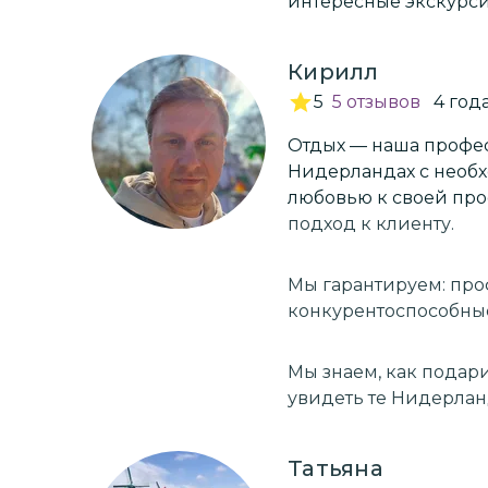
интересные экскурси
Кирилл
5
5
отзывов
4
год
Отдых — наша профе
Нидерландах с необ
любовью к своей про
подход к клиенту.
Мы гарантируем:
про
конкурентоспособны
Мы знаем, как подар
увидеть те Нидерлан
Татьяна