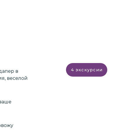
4
экскурсии
дапер в
я, веселой
 ваше