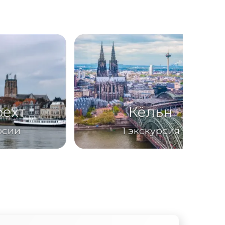
ехт
Кёльн
рсии
1
экскурсия