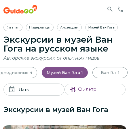
Главная
Нидерланды
Амстердам
Музей Ван Гога
Экскурсии в музей Ван
Гога
на русском языке
Авторские экскурсии от опытных гидов
днодневные
4
Музей Ван Гога
1
Ван Гог
1
Фильтр
Даты
Экскурсии в музей Ван Гога