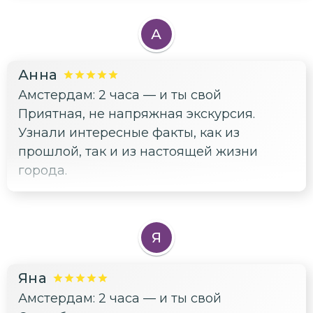
были не в первый раз. Любовь к городу и
гордость за него сквозили в каждом
А
слове, мы конечно этой любовью
прониклись😍 Комфортная атмосфера
Анна
повествования) Я бы еще раз сходил
Амстердам: 2 часа — и ты свой
точно)
Приятная, не напряжная экскурсия.
Узнали интересные факты, как из
прошлой, так и из настоящей жизни
города.
Я
Яна
Амстердам: 2 часа — и ты свой