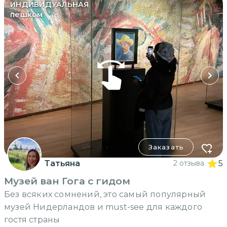
ИНДИВИДУАЛЬНАЯ
пешком
Заказать
Татьяна
2 отзыва
5
Музей ван Гога с гидом
Без всяких сомнений, это самый популярный
музей Нидерландов и must-see для каждого
гостя страны