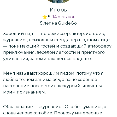
Игорь
5
14
отзывов
5
лет
на GuideGo
Хороший гид — это режиссер, актер, историк,
О
лю
журналист, психолог и стендапер в одном лице
г
х
— понимающий гостей и создающий атмосферу
н
приключения, веселой легкости и приятного
н
удивления, запоминающегося надолго.
п
и
Меня называют хорошим гидом, потому что я
М
люблю то, чем занимаюсь, а ваше хорошее
п
настроение после моих экскурсий является
к
моим признанием.
о
Образование — журналист. О себе: гуманист, от
М
слова человеколюбие. Провожу интересные
в