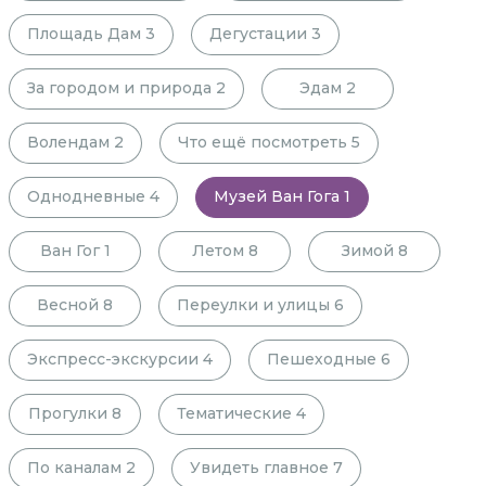
Площадь Дам
3
Дегустации
3
За городом и природа
2
Эдам
2
Волендам
2
Что ещё посмотреть
5
Однодневные
4
Музей Ван Гога
1
Ван Гог
1
Летом
8
Зимой
8
Весной
8
Переулки и улицы
6
Экспресс-экскурсии
4
Пешеходные
6
Прогулки
8
Тематические
4
По каналам
2
Увидеть главное
7