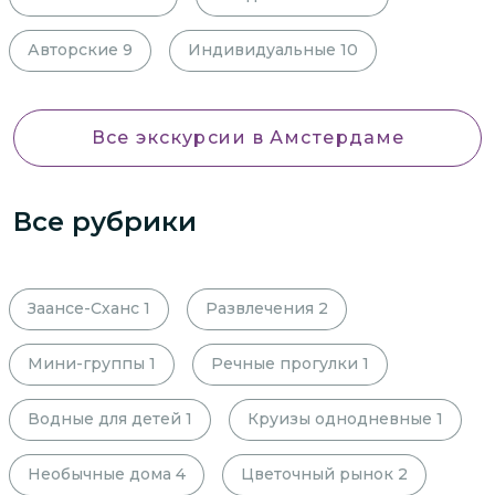
Авторские
9
Индивидуальные
10
Все экскурсии
в Амстердаме
Все рубрики
Заансе-Сханс
1
Развлечения
2
Мини-группы
1
Речные прогулки
1
Водные для детей
1
Круизы однодневные
1
Необычные дома
4
Цветочный рынок
2