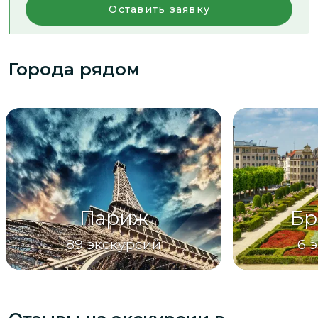
Оставить заявку
Города рядом
Париж
Бр
89
экскурсий
6
э