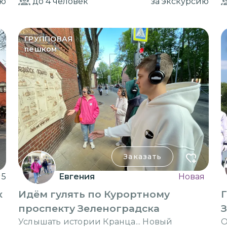
ию
до 4
человек
за экскурсию
ГРУППОВАЯ
пешком
Заказать
5
Евгения
Новая
х
Идём гулять по Курортному
Г
проспекту Зеленоградска
З
Услышать истории Кранца... Новый
О