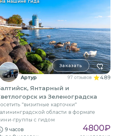
на машине гида
Заказать
Артур
97 отзывов
4.89
алтийск, Янтарный и
ветлогорск из Зеленоградска
осетить "визитные карточки"
алининградской области в формате
ини-группы с гидом
4800
₽
9 часов