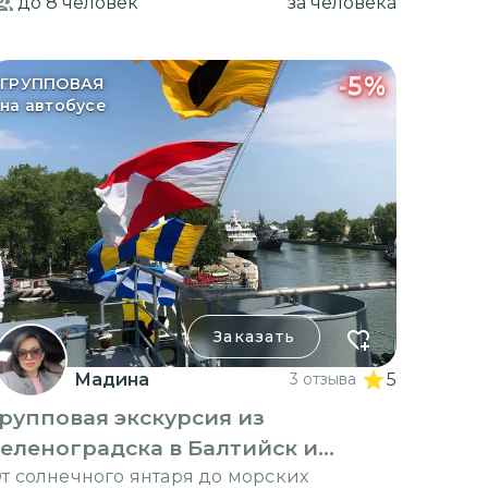
до 8
человек
за человека
-
5
%
ГРУППОВАЯ
на автобусе
Заказать
Мадина
3 отзыва
5
рупповая экскурсия из
еленоградска в Балтийск и
Янтарный
т солнечного янтаря до морских