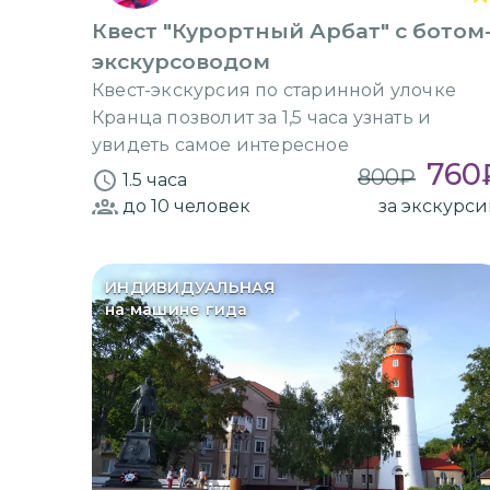
Квест "Курортный Арбат" с ботом
экскурсоводом
Квест-экскурсия по старинной улочке
Кранца позволит за 1,5 часа узнать и
увидеть самое интересное
760
800
₽
1.5 часа
до 10
человек
за экскурс
ИНДИВИДУАЛЬНАЯ
на машине гида