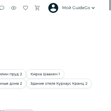
Мой GuideGo
илин пруд
2
Кирха Шаакен
1
чные дома
2
Здание отеля Курхаус Кранц
2