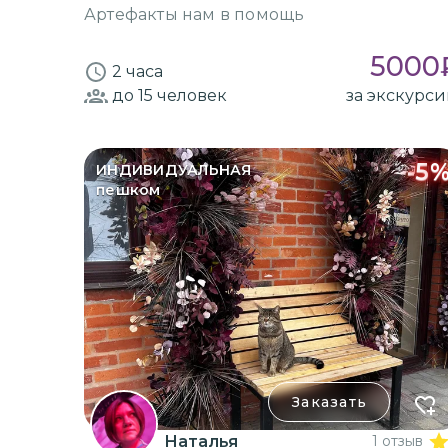
Артефакты нам в помощь
5000
2 часа
до 15
человек
за экскурс
-
5
ИНДИВИДУАЛЬНАЯ
пешком
Заказать
Наталья
1 отзыв