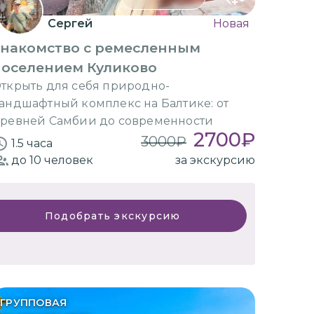
Сергей
Новая
Знакомство с ремесленным
поселением Куликово
ткрыть для себя природно-
андшафтный комплекс на Балтике: от
ревней Самбии до современности
2700
₽
3000
₽
1.5 часа
до 10
человек
за экскурсию
Подобрать экскурсию
ГРУППОВАЯ