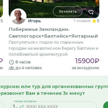
Заказать
5
Игорь
7 отзывов
5
Побережье Земландии.
Светлогорск+Балтийск+Янтарный
Прогуляться с гидом по старинным
городам на живописном берегу Балтики и
полюбоваться архитектурой
₽
15900
₽
8 часов
ию
до 4
человек
за экскурсию
кскурсию или тур для организованных гру
резвонит Вам в течение 3х минут
Номер телефона
+7