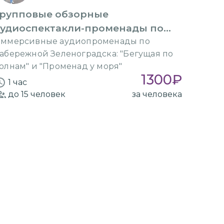
Групповые обзорные
аудиоспектакли-променады по
набережной
ммерсивные аудиопроменады по
абережной Зеленоградска: "Бегущая по
олнам" и "Променад у моря"
1300
₽
1 час
до 15
человек
за человека