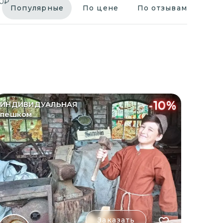
0
₽
Популярные
По цене
По отзывам
-
10
%
ИНДИВИДУАЛЬНАЯ
пешком
Заказать