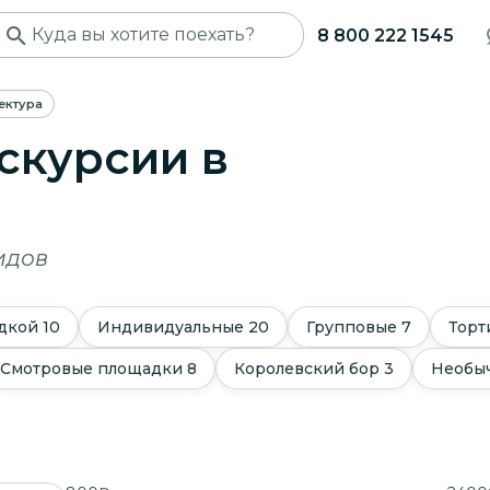
8 800 222 1545
ектура
скурсии в
идов
дкой
10
Индивидуальные
20
Групповые
7
Торт
Смотровые площадки
8
Королевский бор
3
Необы