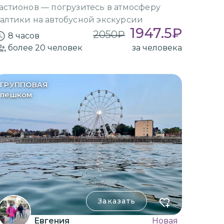
астионов — погрузитесь в атмосферу
алтики на автобусной экскурсии
1947.5
₽
2050
₽
8 часов
более 20
человек
за человека
ГРУППОВАЯ
пешком
Заказать
Евгения
Новая