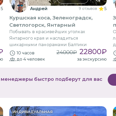
5
Андрей
9 отзывов
5
Куршская коса, Зеленоградск,
Светлогорск, Янтарный
Побывать в красивейших уголках
О
Янтарного края и насладиться
л
шикарными панорамами Балтики
д
₽
22800
₽
24000
₽
10 часов
ию
до 4
человек
за экскурсию
 менеджеры быстро подберут для вас
ИНДИВИДУАЛЬНАЯ