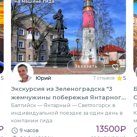
на машине гида
Заказать
5
Юрий
7 отзывов
5
Экскурсия из Зеленоградска "3
Б
жемчужины побережья Янтарного
С
края"
Балтийск — Янтарный — Светлогорск в
П
индивидуальной поездке за один день в
К
компании гида
м
₽
13500
₽
9 часов