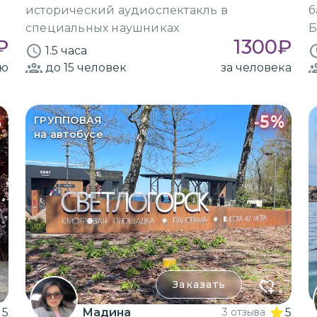
исторический аудиоспектакль в
б
специальных наушниках
Б
₽
1300
₽
1.5 часа
ию
до 15
человек
за человека
%
-
5
%
ГРУППОВАЯ
на автобусе
Заказать
5
Мадина
3 отзыва
5