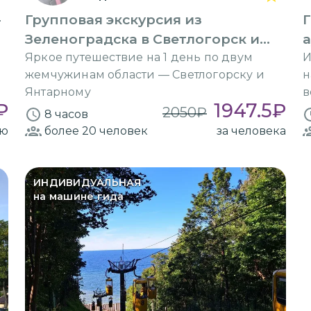
-
Групповая экскурсия из
Зеленоградска в Светлогорск и
Янтарный
Яркое путешествие на 1 день по двум
И
жемчужинам области — Светлогорску и
н
Янтарному
в
₽
1947.5
₽
2050
₽
8 часов
ию
более 20
человек
за человека
ИНДИВИДУАЛЬНАЯ
на машине гида