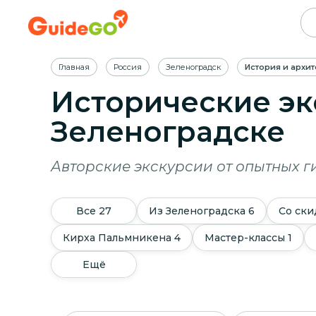
Главная
Россия
Зеленоградск
История и архит
Исторические эк
Зеленоградске
Авторские экскурсии от опытных г
Все
27
Из Зеленоградска
6
Со ски
Кирха Пальмникена
4
Мастер-классы
1
Ещё