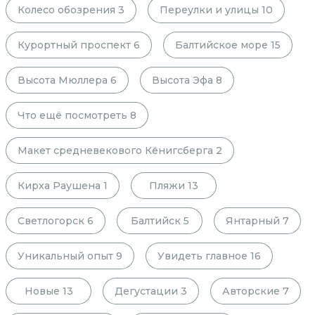
Колесо обозрения
3
Переулки и улицы
10
Курортный проспект
6
Балтийское море
15
Высота Мюллера
6
Высота Эфа
8
Что ещё посмотреть
8
Макет средневекового Кёнигсберга
2
Кирха Раушена
1
Пляжи
13
Светлогорск
6
Балтийск
5
Янтарный
7
Уникальный опыт
9
Увидеть главное
16
Новые
13
Дегустации
3
Авторские
7