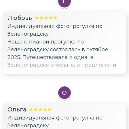
экскурсии. Очень рекомендуем его. От
Л
этого эрудированного и
доброжелательного человека никто не
Любовь
уйдет равнодушным и информация о
Индивидуальная фотопрогулка по
месте останется надолго. Да,и самое
Зеленоградску
главное,цена экскурсии за тот объем
Наша с Лианой прогулка по
информации ооочень приемлемая,даже
Зеленоградску состоялась в октябре
сказала бы занижена,поэтому берите не
2025. Путешествовала я одна, в
задумываясь. Автомобиль и езда очень
Зеленоградске впервые, и предложение
комфортная,ехали медленно,было время
сайта о фотопрогулке пришлось как
глазеть по сторонам и всё рассматривать
нельзя кстати. Лиана, какое же тебе
спасибо! За то непродолжительное
О
время благодаря Лиане я погрузилась в
атмосферу истории города, а лёгкое и
Ольга
непринужденное общение позволило
Индивидуальная фотопрогулка по
создать атмосферу если не праздника, то
Зеленоградску
как минимум веселого озорства!