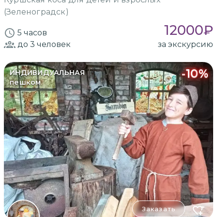
(Зеленоградск)
12000
₽
5 часов
до 3
человек
за экскурсию
-
10
%
ИНДИВИДУАЛЬНАЯ
пешком
Заказать