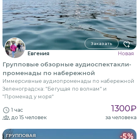
Заказать
Евгения
Новая
Групповые обзорные аудиоспектакли-
променады по набережной
Иммерсивные аудиопроменады по набережной
Зеленоградска: "Бегущая по волнам" и
"Променад у моря"
1300
₽
1 час
до 15
человек
за человека
-
5
%
ГРУППОВАЯ