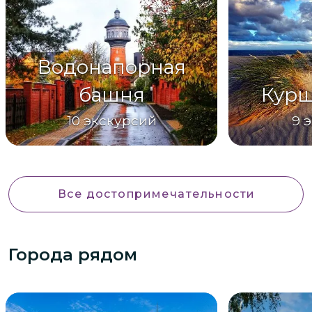
Водонапорная
башня
Курш
10
экскурсий
9
э
Все достопримечательности
Города рядом