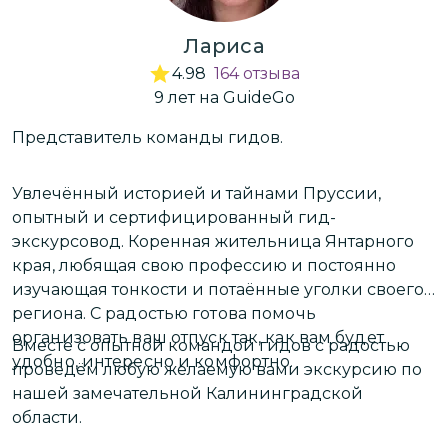
благодарю и желаю счастья и
процветания!!
Лариса
4.98
164
отзыва
9
лет
на GuideGo
Представитель команды гидов.
З
Увлечённый историей и тайнами Пруссии,
Р
опытный и сертифицированный гид-
г
экскурсовод. Коренная жительница Янтарного
с
края, любящая свою профессию и постоянно
о
и
изучающая тонкости и потаённые уголки своего
к
региона.
С радостью готова помочь
З
организовать ваш отпуск так, как вам будет
Вместе с опытной командой гидов с радостью
Б
удобно, интересно и комфортно.
проведём любую желаемую вами экскурсию по
э
нашей замечательной Калининградской
области.