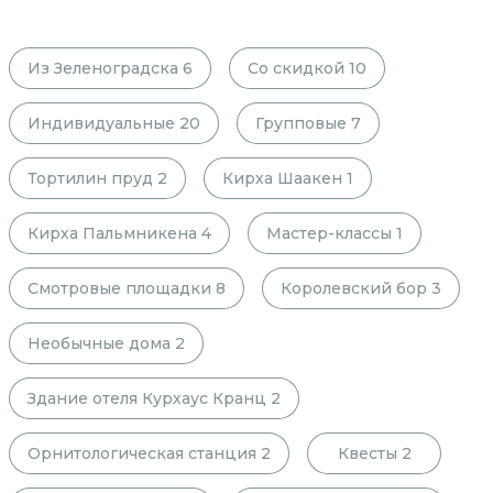
Из Зеленоградска
6
Со скидкой
10
Индивидуальные
20
Групповые
7
Тортилин пруд
2
Кирха Шаакен
1
Кирха Пальмникена
4
Мастер-классы
1
Смотровые площадки
8
Королевский бор
3
Необычные дома
2
Здание отеля Курхаус Кранц
2
Орнитологическая станция
2
Квесты
2