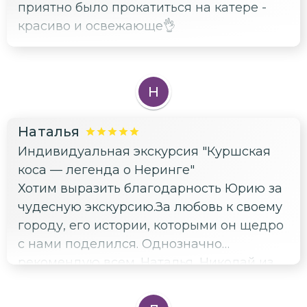
приятно было прокатиться на катере -
убедили,а Юрий тут же нашел
красиво и освежающе👌
правильные слова и она первая
побежала смотреть. Много рассказывал о
случаях и наблюдениях из своей
жизни,слушал наши истории,заострял
Н
внимание на каких то деталях и
показывал их. В конце экскурсии
Наталья
рассказал легенду в стихотворной
Индивидуальная экскурсия "Куршская
форме с видеорядом,это очень
коса — легенда о Неринге"
запомнилось. Нам было с ним очень
Хотим выразить благодарность Юрию за
комфортно и интересно,не хотелось в
чудесную экскурсию.За любовь к своему
конце экскурсии расставаться,а слушать
городу, его истории, которыми он щедро
и слушать его рассказы. У Юрия отличное
с нами поделился. Однозначно
чувство юмора,а ещё он для нашей
рекомендую всем. Наталья, Николай из
семьи поработал фотографом,отличные
Екатеринбурга
фоточки получились на знаковых местах