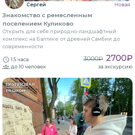
Сергей
Новая
Знакомство с ремесленным
поселением Куликово
Открыть для себя природно-ландшафтный
комплекс на Балтике: от древней Самбии до
современности
2700
₽
3000
₽
1.5 часа
до 10
человек
за экскурсию
ГРУППОВАЯ
пешком