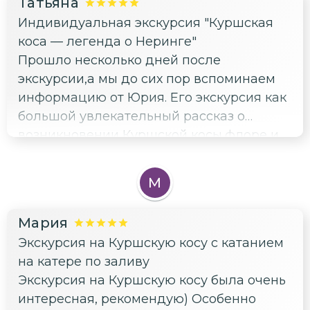
Татьяна
Индивидуальная экскурсия "Куршская
коса — легенда о Неринге"
Прошло несколько дней после
экскурсии,а мы до сих пор вспоминаем
информацию от Юрия. Его экскурсия как
большой увлекательный рассказ о
возникновении Куршской косы,флоре и
фауне,даже не рассказ,а
беседа,добрая,теплая,непринуждённая.Ч
М
асто в разговоре,мы своими вопросами
"уходили" с нити повествования,Юрий не
Мария
перебивал,а плавно нас "возвращал")
Экскурсия на Куршскую косу с катанием
Вся беседа подкреплялась фото рядом и
на катере по заливу
видео. В конце экскурсии дочь устала
Экскурсия на Куршскую косу была очень
так,что не хотела вылезать из машины на
интересная, рекомендую) Особенно
очередной локации,мои доводы её не