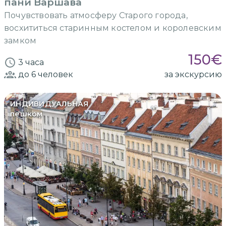
пани Варшава
Почувствовать атмосферу Старого города,
восхититься старинным костелом и королевским
замком
150
€
3 часа
до 6
человек
за экскурсию
ИНДИВИДУАЛЬНАЯ
пешком