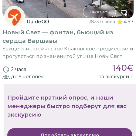
Заказать
GuideGO
2823 отзыва
4.97
Новый Свет — фонтан, бьющий из
сердца Варшавы
Увидеть историческое Краковское предместье и
прогуляться по знаменитой улице Новы Свят
140
€
2 часа
до 5
человек
за экскурсию
Пройдите краткий опрос, и наши
менеджеры быстро подберут для вас
экскурсию
Подобрать экскурсию