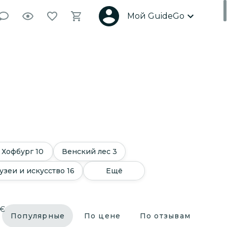
Мой GuideGo
Хофбург
10
Венский лес
3
узеи и искусство
16
Ещё
€
Популярные
По цене
По отзывам