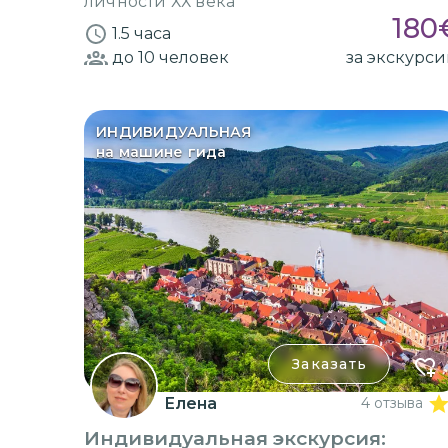
личности ХХ века
180
1.5 часа
до 10
человек
за экскурс
ИНДИВИДУАЛЬНАЯ
на машине гида
Заказать
Елена
4 отзыва
Индивидуальная экскурсия: