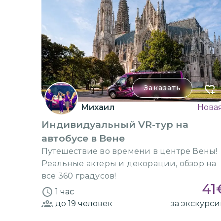
Заказать
Михаил
Нова
Индивидуальный VR-тур на
автобусе в Вене
Путешествие во времени в центре Вены!
Реальные актеры и декорации, обзор на
все 360 градусов!
41
1 час
до 19
человек
за экскурс