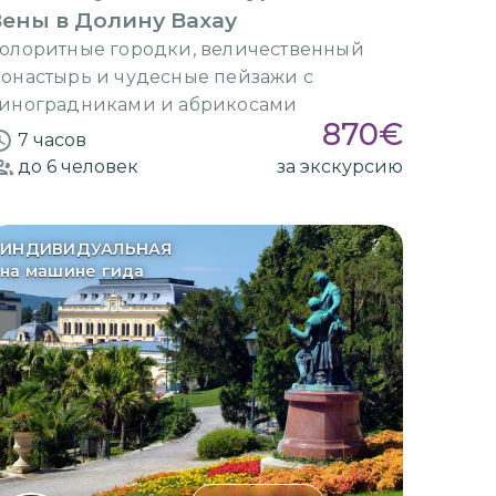
ены в Долину Вахау
олоритные городки, величественный
онастырь и чудесные пейзажи с
иноградниками и абрикосами
870
€
7 часов
до 6
человек
за экскурсию
ИНДИВИДУАЛЬНАЯ
на машине гида