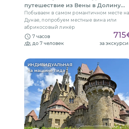
путешествие из Вены в Долину
Вахау
Побываем в самом романтичном месте н
Дунае, попробуем местные вина или
абрикосовый ликёр
715
7 часов
до 7
человек
за экскурс
ИНДИВИДУАЛЬНАЯ
на машине гида