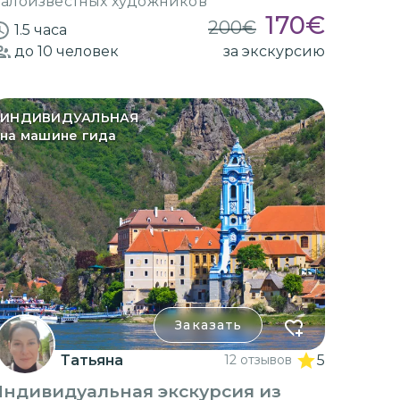
алоизвестных художников
170
€
200
€
1.5 часа
до 10
человек
за экскурсию
ИНДИВИДУАЛЬНАЯ
на машине гида
Заказать
Татьяна
12 отзывов
5
Индивидуальная экскурсия из