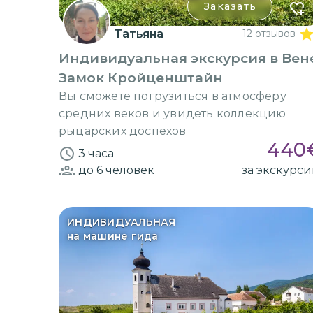
Заказать
Татьяна
12 отзывов
Индивидуальная экскурсия в Вен
Замок Кройценштайн
Вы сможете погрузиться в атмосферу
средних веков и увидеть коллекцию
рыцарских доспехов
440
3 часа
до 6
человек
за экскурс
ИНДИВИДУАЛЬНАЯ
на машине гида