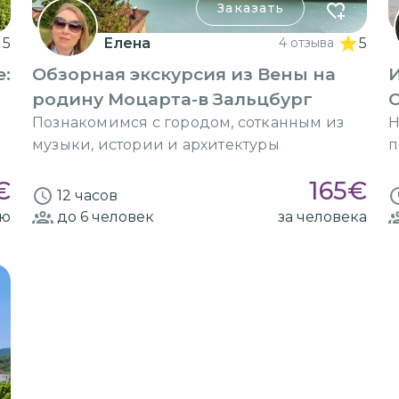
Заказать
5
Елена
4 отзыва
5
е:
Обзорная экскурсия из Вены на
И
родину Моцарта-в Зальцбург
С
Познакомимся с городом, сотканным из
Н
музыки, истории и архитектуры
п
€
165
€
12 часов
ию
до 6
человек
за человека