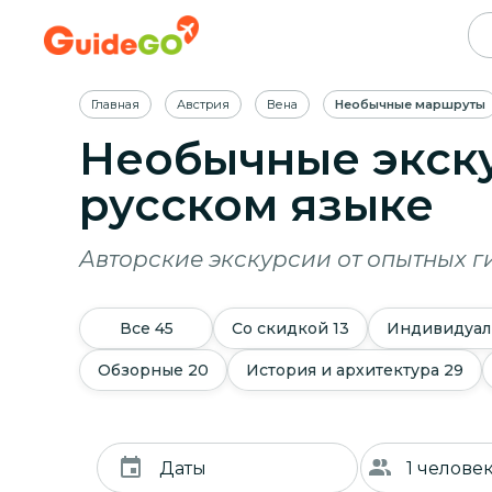
Главная
Австрия
Вена
Необычные маршруты
Необычные экску
русском языке
Авторские экскурсии от опытных г
Все
45
Со скидкой
13
Индивидуал
Обзорные
20
История и архитектура
29
Даты