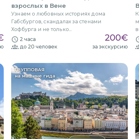
взрослых в Вене
В
а
Узнаем о любовных историях дома
К
Габсбургов, скандалах за стенами
м
Хофбурга и не только...
в
€
200
€
2 часа
ию
до 20
человек
за экскурсию
ГРУППОВАЯ
на машине гида