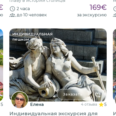
главу в истории столицы
м
€
169
€
2 часа
ию
до 10
человек
за экскурсию
ИНДИВИДУАЛЬНАЯ
пешком
Заказать
5
Елена
4 отзыва
5
Индивидуальная экскурсия для