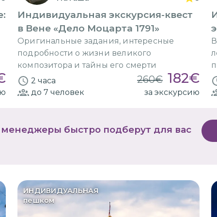
е:
Индивидуальная экскурсия-квест
в Вене «Дело Моцарта 1791»
э
Оригинальные задания, интересные
В
подробности о жизни великого
л
композитора и тайны его смерти
п
€
182
€
260
€
2 часа
ию
до 7
человек
за экскурсию
 менеджеры быстро подберут для вас
ИНДИВИДУАЛЬНАЯ
пешком