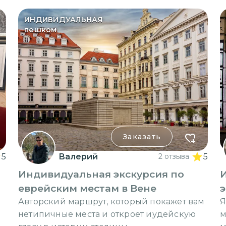
ИНДИВИДУАЛЬНАЯ
пешком
Заказать
5
Валерий
2 отзыва
5
Индивидуальная экскурсия по
еврейским местам в Вене
э
Авторский маршрут, который покажет вам
Я
нетипичные места и откроет иудейскую
м