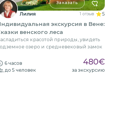
Заказать
Лилия
1 отзыв
5
ндивидуальная экскурсия в Вене:
казки венского леса
асладиться красотой природы, увидеть
одземное озеро и средневековый замок
480
€
6 часов
до 5
человек
за экскурсию