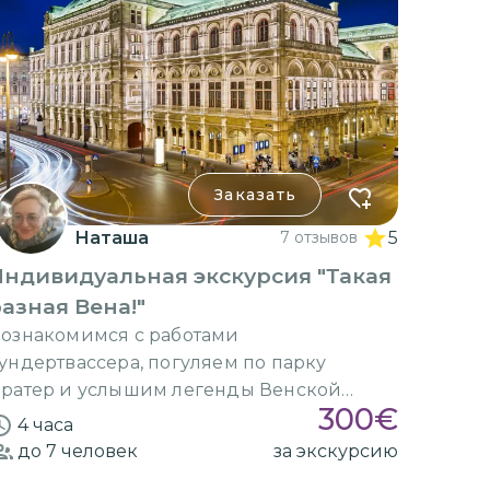
Заказать
Наташа
7 отзывов
5
ндивидуальная экскурсия "Такая
азная Вена!"
ознакомимся с работами
ундертвассера, погуляем по парку
ратер и услышим легенды Венской
300
€
перы
4 часа
до 7
человек
за экскурсию