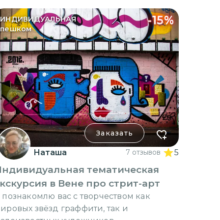
-
15
%
ИНДИВИДУАЛЬНАЯ
пешком
Заказать
Наташа
7 отзывов
5
Индивидуальная тематическая
кскурсия в Вене про стрит-арт
 познакомлю вас с творчеством как
ировых звёзд граффити, так и