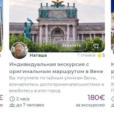
Заказать
я
Наташа
7 отзывов
5
Индивидуальная экскурсия с
И
оригинальным маршрутом в Вене
р
Вы погуляете по тайным улочкам Вены,
П
впечатлитесь достопримечательностями и
Х
влюбитесь в этот город
П
€
180
€
о
2 часа
ию
до 7
человек
за экскурсию