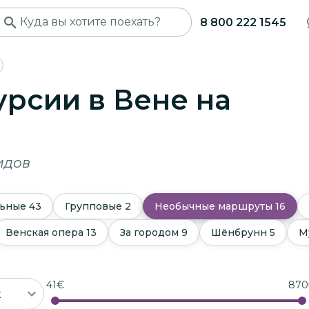
8 800 222 1545
рсии в Вене
на
идов
ьные
43
Групповые
2
Необычные маршруты
16
Венская опера
13
За городом
9
Шёнбрунн
5
М
41
€
870