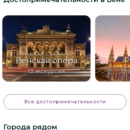
Венская опера
Р
13
экскурсий
13
Все достопримечательности
Города рядом