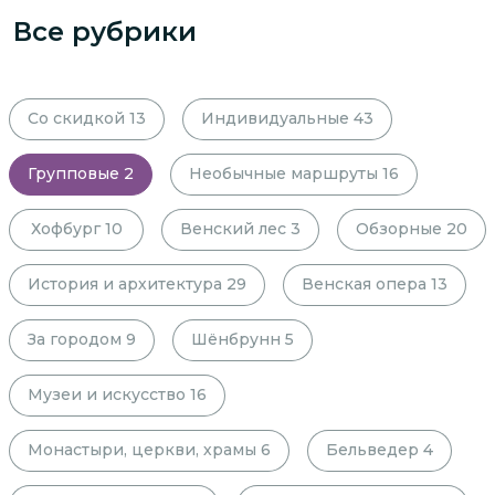
Все рубрики
Со скидкой
13
Индивидуальные
43
Групповые
2
Необычные маршруты
16
Хофбург
10
Венский лес
3
Обзорные
20
История и архитектура
29
Венская опера
13
За городом
9
Шёнбрунн
5
Музеи и искусство
16
Монастыри, церкви, храмы
6
Бельведер
4