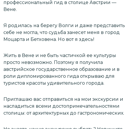
профессиональный гид в столице Австрии —
Д
Вене.
п
Я родилась на берегу Волги и даже представить
П
себе не могла, что судьба занесет меня в город
т
Моцарта и Бетховена. Но вот я здесь!
Д
Жить в Вене и не быть частичкой ее культуры
и
х
просто невозможно. Поэтому я получила
м
австрийское государственное образование и в
роли дипломированного гида открываю для
В
туристов красоты удивительного города.
Приглашаю вас отправиться на мои экскурсии и
насладиться всеми достопримечательностями
столицы: от архитектурных до гастрономических.