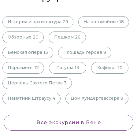
История и архитектура
29
На автомобиле
18
Обзорные
20
Пешком
26
Венская опера
13
Площадь героев
8
Парламент
12
Ратуша
13
Хофбург
10
Церковь Святого Петра
3
Памятник Штраусу
4
Дом Хундертвассера
8
Все экскурсии
в Вене