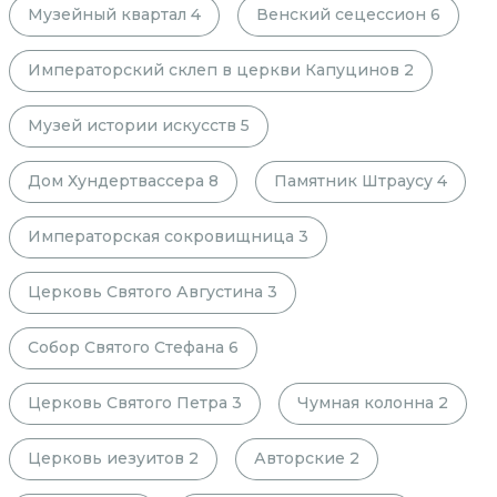
Музейный квартал
4
Венский сецессион
6
Императорский склеп в церкви Капуцинов
2
Музей истории искусств
5
Дом Хундертвассера
8
Памятник Штраусу
4
Императорская сокровищница
3
Церковь Святого Августина
3
Собор Святого Стефана
6
Церковь Святого Петра
3
Чумная колонна
2
Церковь иезуитов
2
Авторские
2