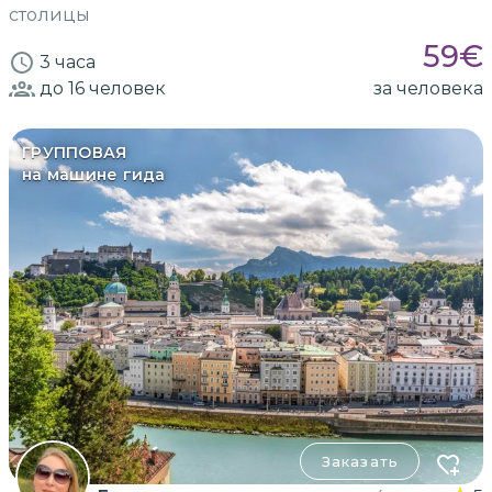
столицы
59
€
3 часа
до 16
человек
за человека
ГРУППОВАЯ
на машине гида
Заказать