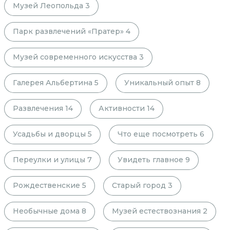
Музей Леопольда
3
Парк развлечений «Пратер»
4
Музей современного искусства
3
Галерея Альбертина
5
Уникальный опыт
8
Развлечения
14
Активности
14
Усадьбы и дворцы
5
Что еще посмотреть
6
Переулки и улицы
7
Увидеть главное
9
Рождественские
5
Старый город
3
Необычные дома
8
Музей естествознания
2