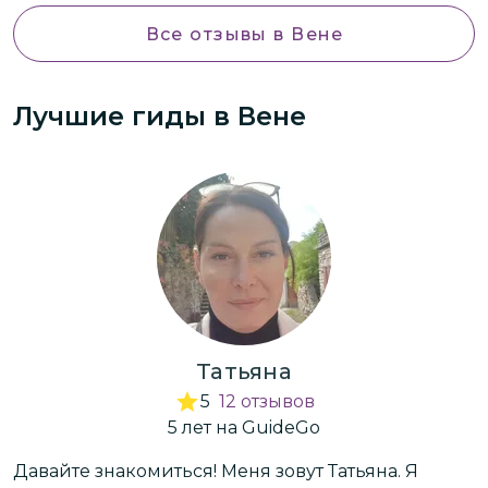
Все отзывы
в Вене
Лучшие гиды
в Вене
Татьяна
5
12
отзывов
5
лет
на GuideGo
Давайте знакомиться! Меня зовут Татьяна. Я
Г