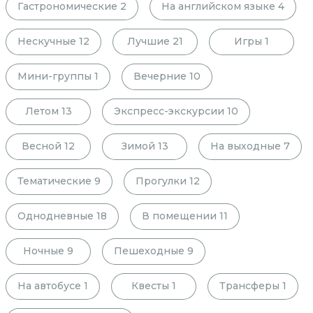
Гастрономические
2
На английском языке
4
Нескучные
12
Лучшие
21
Игры
1
Мини-группы
1
Вечерние
10
Летом
13
Экспресс-экскурсии
10
Весной
12
Зимой
13
На выходные
7
Тематические
9
Прогулки
12
Однодневные
18
В помещении
11
Ночные
9
Пешеходные
9
На автобусе
1
Квесты
1
Трансферы
1