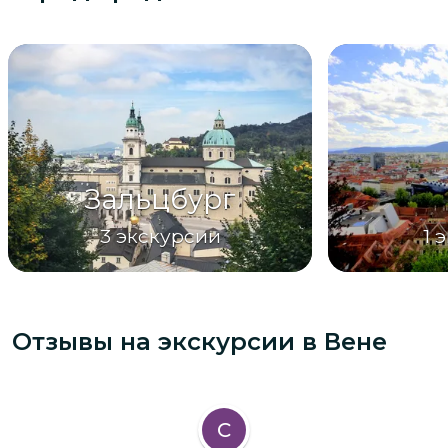
Зальцбург
3
экскурсии
1
э
Отзывы на экскурсии
в Вене
С