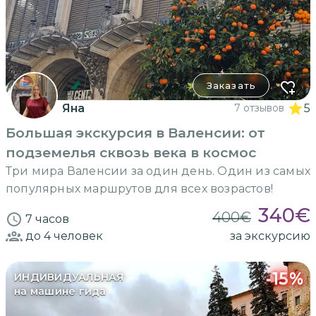
Заказать
Яна
7 отзывов
5
Большая экскурсия в Валенсии: от
подземелья сквозь века в космос
Три мира Валенсии за один день. Один из самых
популярных маршрутов для всех возрастов!
340
€
400
€
7 часов
до 4
человек
за экскурсию
-
15
%
ИНДИВИДУАЛЬНАЯ
на машине гида