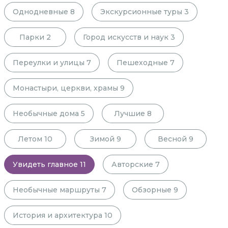
Однодневные
8
Экскурсионные туры
3
Парки
2
Город искусств и наук
3
Переулки и улицы
7
Пешеходные
7
Монастыри, церкви, храмы
9
Необычные дома
5
Лучшие
8
Летом
10
Зимой
9
Весной
9
Увидеть главное
11
Авторские
7
Необычные маршруты
7
Обзорные
9
История и архитектура
10