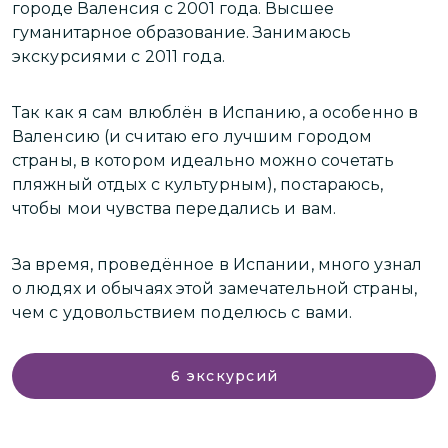
городе Валенсия с 2001 года. Высшее
п
гуманитарное образование.
Занимаюсь
экскурсиями с 2011 года.
К
в
Так как я сам влюблён в Испанию, а особенно в
п
Валенсию (и считаю его лучшим городом
п
страны, в котором идеально можно сочетать
д
пляжный отдых с культурным), постараюсь,
у
чтобы мои чувства передались и вам.
С
А
За время, проведённое в Испании, много узнал
И
о людях и обычаях этой замечательной страны,
чем с удовольствием поделюсь с вами.
Н
м
э
6
экскурсий
э
м