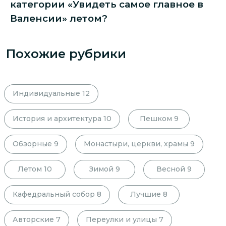
категории «Увидеть самое главное в
Валенсии» летом?
Похожие рубрики
Индивидуальные
12
История и архитектура
10
Пешком
9
Обзорные
9
Монастыри, церкви, храмы
9
Летом
10
Зимой
9
Весной
9
Кафедральный собор
8
Лучшие
8
Авторские
7
Переулки и улицы
7