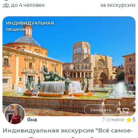
до 4
человек
за экскурсию
ИНДИВИДУАЛЬНАЯ
пешком
Заказать
Яна
7 отзывов
5
Индивидуальная экскурсия "Всё самое-