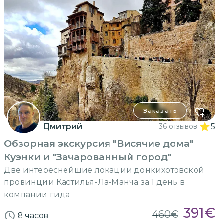
Заказать
Дмитрий
36 отзывов
5
Обзорная экскурсия "Висячие дома"
Куэнки и "Зачарованный город"
Две интереснейшие локации донкихотовской
провинции Кастилья-Ла-Манча за 1 день в
компании гида
391
€
460
€
8 часов