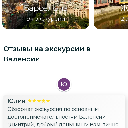
Барселона
Ж
94
экскурсии
12
Отзывы на экскурсии
в
Валенсии
Ю
Юлия
Обзорная экскурсия по основным
достопримечательностям Валенсии
"Дмитрий, добрый день!Пишу Вам лично,