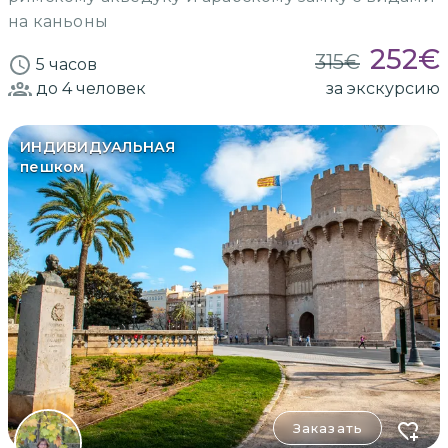
на каньоны
252
€
315
€
5 часов
до 4
человек
за экскурсию
ИНДИВИДУАЛЬНАЯ
пешком
Заказать