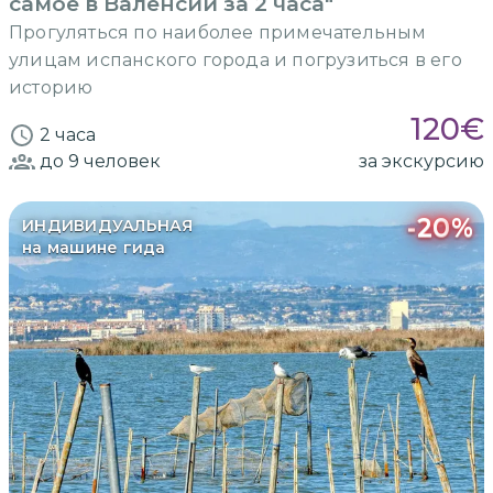
самое в Валенсии за 2 часа"
Прогуляться по наиболее примечательным
улицам испанского города и погрузиться в его
историю
120
€
2 часа
до 9
человек
за экскурсию
-
20
%
ИНДИВИДУАЛЬНАЯ
на машине гида