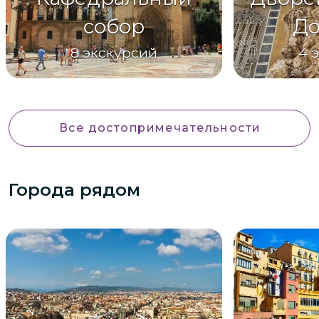
собор
До
8
экскурсий
4
Все достопримечательности
Города рядом