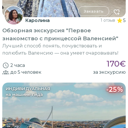
Заказать
Каролина
1 отзыв
5
Обзорная экскурсия "Первое
знакомство с принцессой Валенсией"
Лучший способ понять, почувствовать и
полюбить Валенсию — она умеет очаровывать!
170
€
2 часа
до 5
человек
за экскурсию
-
25
%
ИНДИВИДУАЛЬНАЯ
на машине гида