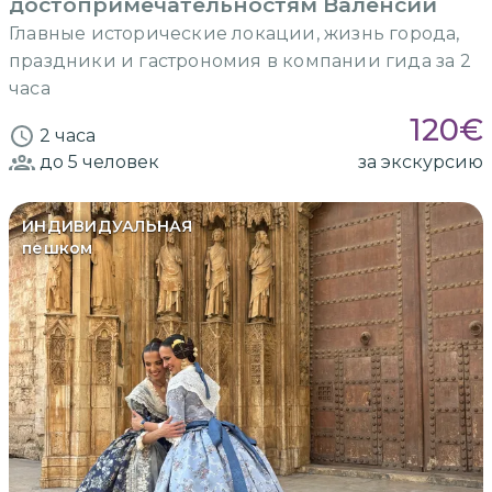
достопримечательностям Валенсии
Главные исторические локации, жизнь города,
праздники и гастрономия в компании гида за 2
часа
120
€
2 часа
до 5
человек
за экскурсию
ИНДИВИДУАЛЬНАЯ
пешком