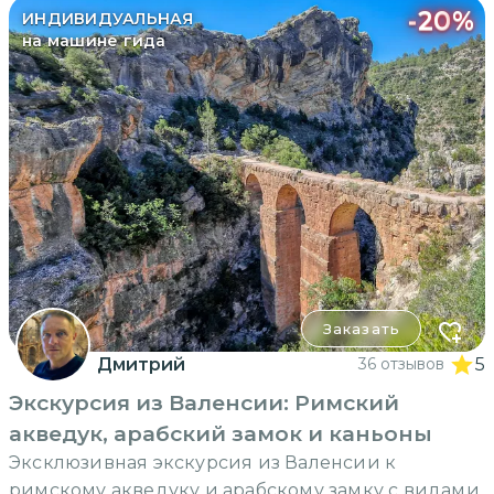
-
20
%
ИНДИВИДУАЛЬНАЯ
на машине гида
Заказать
Дмитрий
36 отзывов
5
Экскурсия из Валенсии: Римский
акведук, арабский замок и каньоны
Эксклюзивная экскурсия из Валенсии к
римскому акведуку и арабскому замку с видами