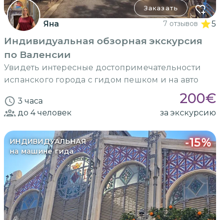
Заказать
Яна
7 отзывов
5
Индивидуальная обзорная экскурсия
по Валенсии
Увидеть интересные достопримечательности
испанского города с гидом пешком и на авто
200
€
3 часа
до 4
человек
за экскурсию
-
15
%
ИНДИВИДУАЛЬНАЯ
на машине гида