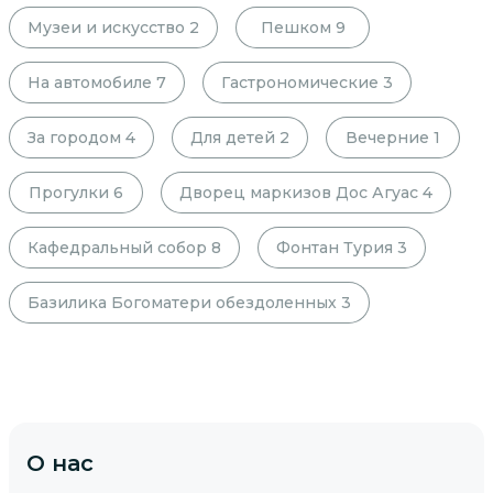
Музеи и искусство
2
Пешком
9
На автомобиле
7
Гастрономические
3
За городом
4
Для детей
2
Вечерние
1
Прогулки
6
Дворец маркизов Дос Агуас
4
Кафедральный собор
8
Фонтан Турия
3
Базилика Богоматери обездоленных
3
О нас