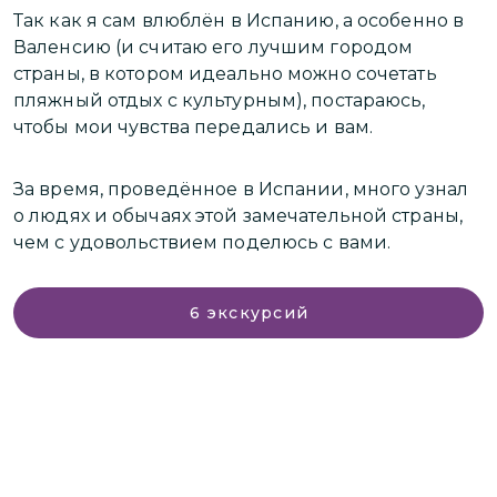
Так как я сам влюблён в Испанию, а особенно в
п
Валенсию (и считаю его лучшим городом
п
страны, в котором идеально можно сочетать
д
пляжный отдых с культурным), постараюсь,
у
чтобы мои чувства передались и вам.
С
А
За время, проведённое в Испании, много узнал
И
о людях и обычаях этой замечательной страны,
чем с удовольствием поделюсь с вами.
Н
м
э
6
экскурсий
э
м