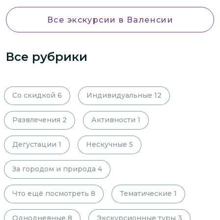
Все экскурсии
в Валенсии
Все рубрики
Со скидкой
6
Индивидуальные
12
Развлечения
2
Активности
1
Дегустации
1
Нескучные
5
За городом и природа
4
Что ещё посмотреть
8
Тематические
1
Однодневные
8
Экскурсионные туры
3