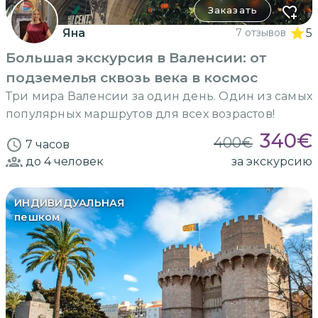
Заказать
Яна
7 отзывов
5
Большая экскурсия в Валенсии: от
подземелья сквозь века в космос
Три мира Валенсии за один день. Один из самых
популярных маршрутов для всех возрастов!
340
€
400
€
7 часов
до 4
человек
за экскурсию
ИНДИВИДУАЛЬНАЯ
пешком