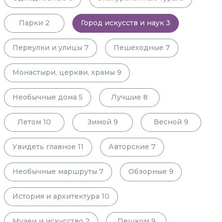
Парки
2
Город искусств и наук
3
Переулки и улицы
7
Пешеходные
7
Монастыри, церкви, храмы
9
Необычные дома
5
Лучшие
8
Летом
10
Зимой
9
Весной
9
Увидеть главное
11
Авторские
7
Необычные маршруты
7
Обзорные
9
История и архитектура
10
Музеи и искусство
2
Пешком
9