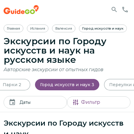
Главная
Испания
Валенсия
Город искусств и наук
Экскурсии по Городу
искусств и наук
на
русском языке
Авторские экскурсии от опытных гидов
Парки
2
Город искусств и наук
3
Переулки 
Фильтр
Даты
Экскурсии по Городу искусств
и наук