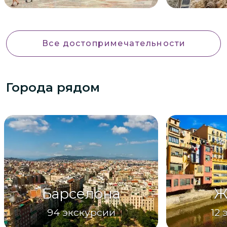
Все достопримечательности
Города рядом
Барселона
Ж
94
экскурсии
12