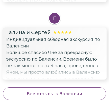
получили массу удовольствия,
впечатлений и полезных знаний.
Г
Галина и Сергей
Индивидуальная обзорная экскурсия по
Валенсии
Большое спасибо Яне за прекрасную
экскурсию по Валенсии. Времени было
не так много, но за 4 часа, проведенне с
Яной, мы просто влюбились в Валенсию!
Удивительное сочетане современной,
футуристической архитектуры с
историческим средневековым городом,
Все отзывы
в Валенсии
причём сочетание такое гармоничное,
что современность и древность не