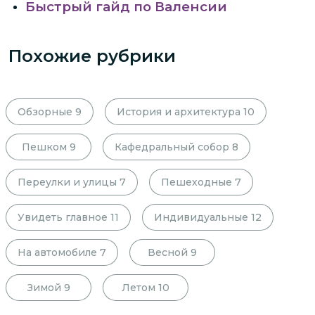
Быстрый гайд по Валенсии
Похожие рубрики
Обзорные
9
История и архитектура
10
Пешком
9
Кафедральный собор
8
Переулки и улицы
7
Пешеходные
7
Увидеть главное
11
Индивидуальные
12
На автомобиле
7
Весной
9
Зимой
9
Летом
10