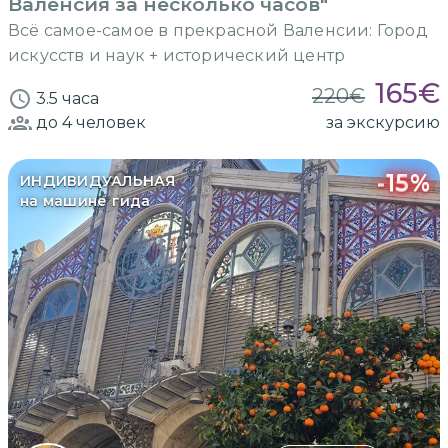
Валенсия за несколько часов"
Всё самое-самое в прекрасной Валенсии: Город
искусств и наук + исторический центр
165
€
220
€
3.5 часа
до 4
человек
за экскурсию
-
15
%
ИНДИВИДУАЛЬНАЯ
на машине гида