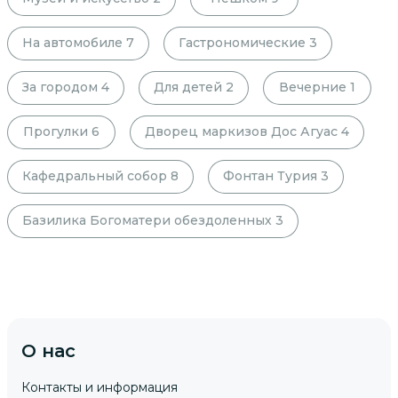
На автомобиле
7
Гастрономические
3
За городом
4
Для детей
2
Вечерние
1
Прогулки
6
Дворец маркизов Дос Агуас
4
Кафедральный собор
8
Фонтан Турия
3
Базилика Богоматери обездоленных
3
О нас
Контакты и информация