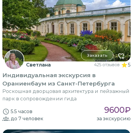
Заказать
Светлана
425 отзывов
5
Индивидуальная экскурсия в
Ораниенбаум из Санкт-Петербурга
Роскошная дворцовая архитектура и пейзажный
парк в сопровождении гида
9600
₽
5.5 часов
до 7
человек
за экскурсию