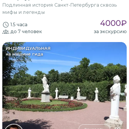
Подлинная история Санкт-Петербурга сквозь
мифы и легенды
4000
₽
1.5 часа
до 7
человек
за экскурсию
ИНДИВИДУАЛЬНАЯ
на машине гида