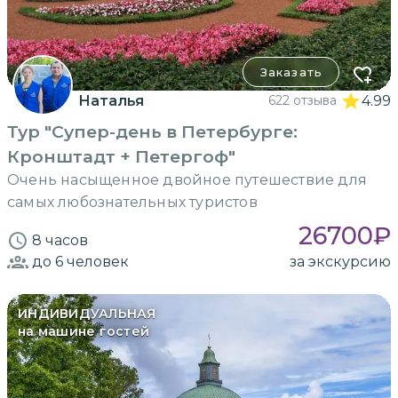
Заказать
Наталья
622 отзыва
4.99
Тур "Супер-день в Петербурге:
Кронштадт + Петергоф"
Очень насыщенное двойное путешествие для
самых любознательных туристов
26700
₽
8 часов
до 6
человек
за экскурсию
ИНДИВИДУАЛЬНАЯ
на машине гостей