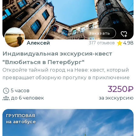
Заказать
Алексей
317 отзывов
4.98
Индивидуальная экскурсия-квест
"Влюбиться в Петербург"
Откройте тайный город на Неве: квест, который
превращает обзорную прогулку в приключение
3250
₽
5 часов
до 6
человек
за экскурсию
ГРУППОВАЯ
на автобусе