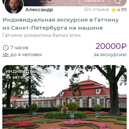
Заказать
Александр
530 отзывов
4.99
Индивидуальная экскурсия в Гатчину
из Санкт-Петербурга на машине
Гатчина: романтика былых эпох
20000
₽
7 часов
до 4
человек
за экскурсию
ИНДИВИДУАЛЬНАЯ
на автобусе