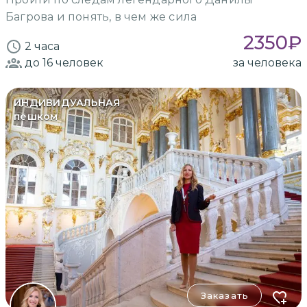
Багрова и понять, в чем же сила
2350
₽
2 часа
до 16
человек
за человека
ИНДИВИДУАЛЬНАЯ
пешком
Заказать