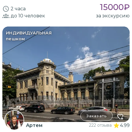
15000
₽
2 часа
до 10
человек
за экскурсию
ИНДИВИДУАЛЬНАЯ
пешком
Заказать
Артем
222 отзыва
4.99