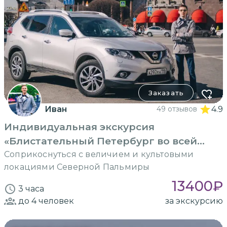
Заказать
Иван
49 отзывов
4.9
Индивидуальная экскурсия
«Блистательный Петербург во всей
красе»
Соприкоснуться с величием и культовыми
локациями Северной Пальмиры
13400
₽
3 часа
до 4
человек
за экскурсию