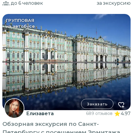
до 6
человек
за экскурсию
ГРУППОВАЯ
на автобусе
Заказать
Елизавета
689 отзывов
4.97
Обзорная экскурсия по Санкт-
Петербургу с посещением Эрмитажа