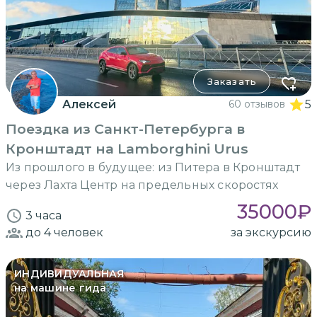
Заказать
Алексей
60 отзывов
5
Поездка из Санкт-Петербурга в
Кронштадт на Lamborghini Urus
Из прошлого в будущее: из Питера в Кронштадт
через Лахта Центр на предельных скоростях
35000
₽
3 часа
до 4
человек
за экскурсию
ИНДИВИДУАЛЬНАЯ
на машине гида