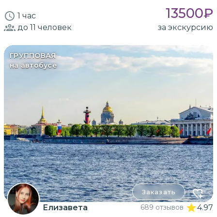
13500
₽
1 час
до 11
человек
за экскурсию
ГРУППОВАЯ
на автобусе
Заказать
Елизавета
689 отзывов
4.97