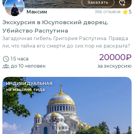
Заказать
Максим
366 отзывов
5
Экскурсия в Юсуповский дворец.
Убийство Распутина
Загадочная гибель Григория Распутина. Правда
ли, что тайна его смерти до сих пор не раскрыта?
20000
₽
1.5 часа
до 10
человек
за экскурсию
ИНДИВИДУАЛЬНАЯ
на машине гида