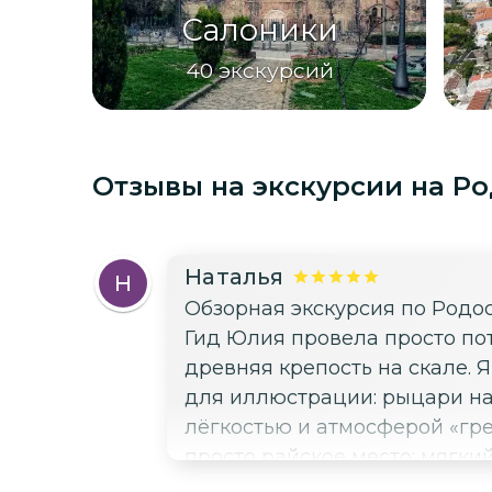
Салоники
40
экскурсий
Отзывы на экскурсии
на Р
Наталья
Н
Обзорная экскурсия по Родо
Гид Юлия провела просто по
древняя крепость на скале. 
для иллюстрации: рыцари на фоне закатн
лёгкостью и атмосферой «гре
просто райское место: мягки
следующей частью дня. Прогулка по Старому городу Родоса была настоящим погружением в рыцарскую эпоху.