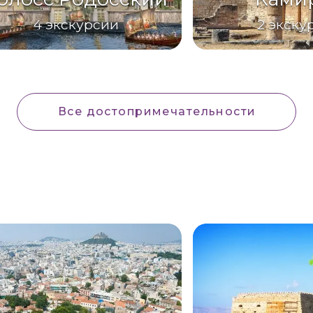
4
экскурсии
2
экску
Все достопримечательности