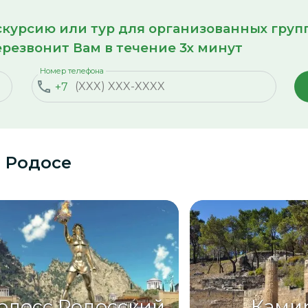
кскурсию или тур для организованных гру
резвонит Вам в течение 3х минут
Номер телефона
+7
 Родосе
олосс Родосский
Ками