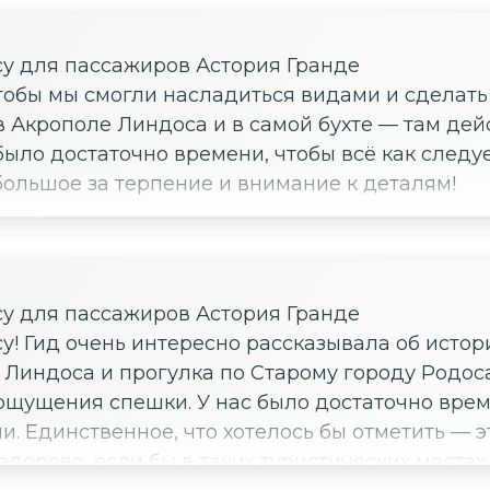
ды, тихие дворики — всё это создаёт ощущение
о самым атмосферным местам и помогла увидет
су для пассажиров Астория Гранде
 историю острова. Спасибо за такую насыщенную и атмосферную 
чтобы мы смогли насладиться видами и сделат
в Акрополе Линдоса и в самой бухте — там де
 было достаточно времени, чтобы всё как следу
большое за терпение и внимание к деталям!
су для пассажиров Астория Гранде
у! Гид очень интересно рассказывала об истор
прогулка по Старому городу Родоса. Понравилось, что маршрут б
ощущения спешки. У нас было достаточно врем
оразовых
 здорово, если бы в таких туристических места