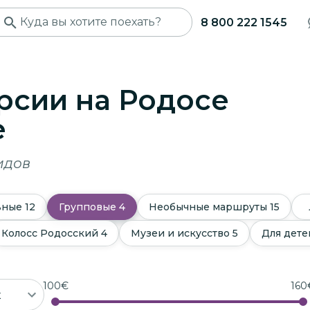
8 800 222 1545
рсии на Родосе
е
идов
ьные
12
Групповые
4
Необычные маршруты
15
Колосс Родосский
4
Музеи и искусство
5
Для дете
100
€
160