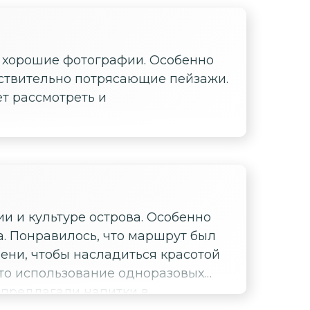
, что время здесь идёт по своим
ь не просто красивые улочки, а
экскурсию!
ь хорошие фотографии. Особенно
йствительно потрясающие пейзажи.
ет рассмотреть и
ии и культуре острова. Особенно
ыл
ени, чтобы насладиться красотой
х предлагали напитки в