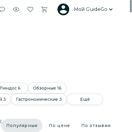
Мой GuideGo
Линдос
6
Обзорные
16
й
3
Гастрономические
3
Ещё
€
Популярные
По цене
По отзывам