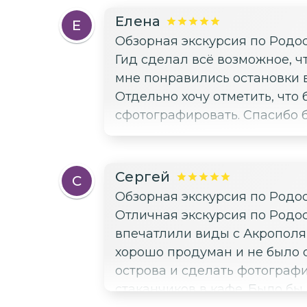
Каменные стены, узкие прохо
Елена
Е
правилам. Гид провела нас п
Обзорная экскурсия по Родо
живую
Гид сделал всё возможное, 
мне понравились остановки 
Отдельно хочу отметить, что
сфотографировать. Спасибо 
Сергей
С
Обзорная экскурсия по Родо
Отличная экскурсия по Родос
впечатлили виды с Акрополя Линдоса и 
хорошо продуман и не было 
острова и сделать фотографии. Единственное, что хотелось бы отметить — это использование одн
стаканчиков в кафе. Было бы