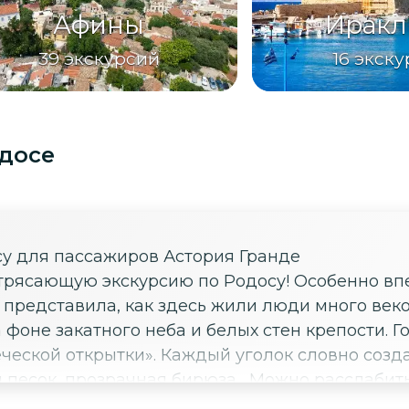
Афины
Иракл
39
экскурсий
16
экску
одосе
су для пассажиров Астория Гранде
трясающую экскурсию по Родосу! Особенно в
Я представила, как здесь жили люди много век
ого неба и белых стен крепости. Город Линдос очаровал своей
ческой открытки». Каждый уголок словно созда
й песок, прозрачная бирюза... Можно расслаби