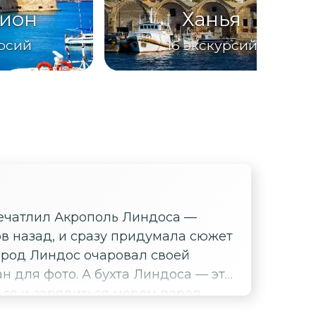
ион
Ханья
рсий
16
экскурсий
печатлил Акрополь Линдоса —
ов назад, и сразу придумала сюжет
н для фото. А бухта Линдоса — это
ться и зарядиться морем перед