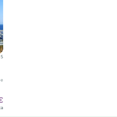
5
ие
€
ка