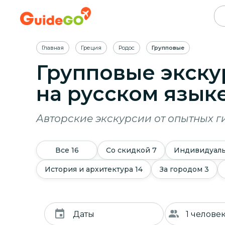
Главная
Греция
Родос
Групповые
Групповые экску
на русском язык
Авторские экскурсии от опытных г
Все
16
Со скидкой
7
Индивидуал
История и архитектура
14
За городом
3
Даты