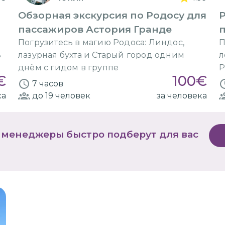
Обзорная экскурсия по Родосу для
Р
пассажиров Астория Гранде
п
Погрузитесь в магию Родоса: Линдос,
П
ь
лазурная бухта и Старый город одним
л
днём с гидом в группе
Р
€
100
€
7 часов
ка
до 19
человек
за человека
 менеджеры быстро подберут для вас