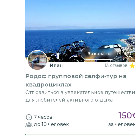
Заказать
Иван
13 отзывов
Родос: групповой селфи-тур на
квадроциклах
Отправиться в увлекательное путешеств
для любителей активного отдыха
150
7 часов
до 10
человек
за челове