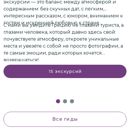
экскурсии — это баланс между атмосферой и
т
содержанием: без скучных дат, с лёгким,
а
Н
интересным рассказом, с юмором, вниманием к
в
р
гостям и искренней любовью к стране.
в
С нами вы увидите Грецию не глазами туриста, а
т
глазами человека, который давно здесь свой:
о
почувствуете атмосферу, откроете уникальные
г
места и увезёте с собой не просто фотографии, а
с
те самые эмоции, ради которых хочется
п
О
возвращаться!
в
н
н
15
экскурсий
Все гиды