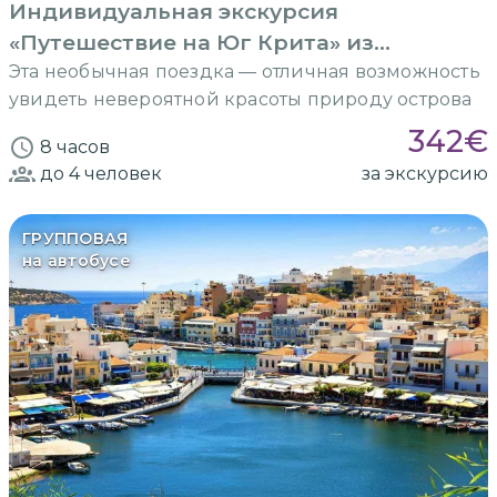
Индивидуальная экскурсия
«Путешествие на Юг Крита» из
Ираклиона
Эта необычная поездка — отличная возможность
увидеть невероятной красоты природу острова
342
€
8 часов
до 4
человек
за экскурсию
ГРУППОВАЯ
на автобусе