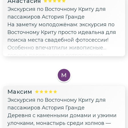
Анастасия
рекомендовать эту экскурсию.
Экскурсия по Восточному Криту для
пассажиров Астория Гранде
На заметку молодожёнам: экскурсия по
Восточному Криту просто идеальна для
поиска места свадебной фотосессии!
Особенно впечатлили живописные
горные деревушки и потрясающие
морские пейзажи — такие места словно
созданы для церемонии или фотосессии.
М
Тихая атмосфера нетуристического
монастыря среди холмов могла бы стать
Максим
прекрасным фоном для романтической
Экскурсия по Восточному Криту для
сцены, а виды на залив Мирабелло и
пассажиров Астория Гранде
остров Спиналонга — просто
Деревня с каменными домами и узкими
завораживают. Отдельно хочу
улочками, монастырь среди холмов —
поблагодарить Юлию, нашего гида, за