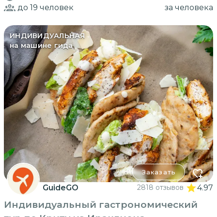
до 19
человек
за человека
ИНДИВИДУАЛЬНАЯ
на машине гида
Заказать
GuideGO
2818 отзывов
4.97
Индивидуальный гастрономический