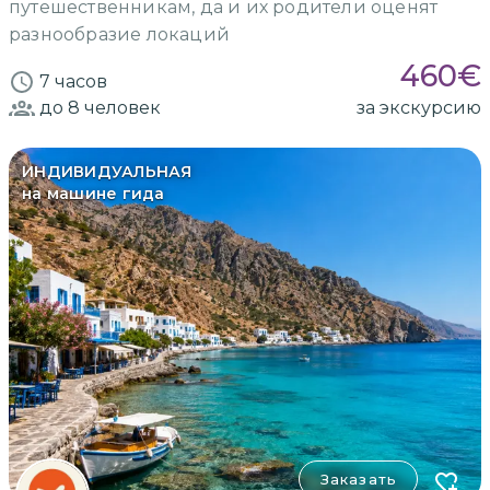
путешественникам, да и их родители оценят
разнообразие локаций
460
€
7 часов
до 8
человек
за экскурсию
ИНДИВИДУАЛЬНАЯ
на машине гида
Заказать