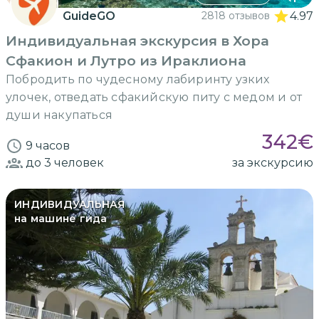
GuideGO
2818 отзывов
4.97
Индивидуальная экскурсия в Хора
Сфакион и Лутро из Ираклиона
Побродить по чудесному лабиринту узких
улочек, отведать сфакийскую питу с медом и от
души накупаться
342
€
9 часов
до 3
человек
за экскурсию
ИНДИВИДУАЛЬНАЯ
на машине гида