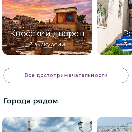
Кносский дворец
Р
3
экскурсии
3
э
Все достопримечательности
Города рядом