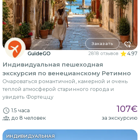
Заказать
GuideGO
2818 отзывов
4.97
Индивидуальная пешеходная
экскурсия по венецианскому Ретимно
Очароваться романтичной, камерной и очень
теплой атмосферой старинного города и
увидеть Фортеццу
107
€
1.5 часа
до 8
человек
за экскурсию
ИНДИВИДУАЛЬНАЯ