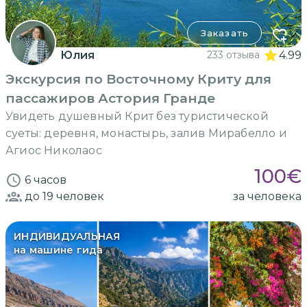
Заказать
Юлия
233 отзыва
4.99
Экскурсия по Восточному Криту для
пассажиров Астория Гранде
Увидеть душевный Крит без туристической
суеты: деревня, монастырь, залив Мирабелло и
Агиос Николаос
100
€
6 часов
до 19
человек
за человека
ИНДИВИДУАЛЬНАЯ
на машине гида