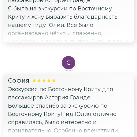
пассажиров Астория Гранде
Я была на экскурсии по Восточному
Криту и хочу выразить благодарность
нашему гиду Юлии. Всё было
организовано чётко и слаженно,
несмотря на то что в группе были люди с
разными характерами и
темпераментами. Юлия смогла вовлечь
С
всех участников, создать дружелюбную
атмосферу и учесть интересы каждого.
София
Особенно хочу отметить, как ловко Юлия
Экскурсия по Восточному Криту для
управлялась с таймингом — мы успели
пассажиров Астория Гранде
посетить все запланированные места и
Большое спасибо за экскурсию по
при этом никто не чувствовал спешки.
Восточному Криту! Гид Юлия отлично
Даже те, кто обычно предпочитает
справилась, было интересно и
держаться в стороне, активно
познавательно. Особенно впечатлили
участвовали в обсуждении и задавали