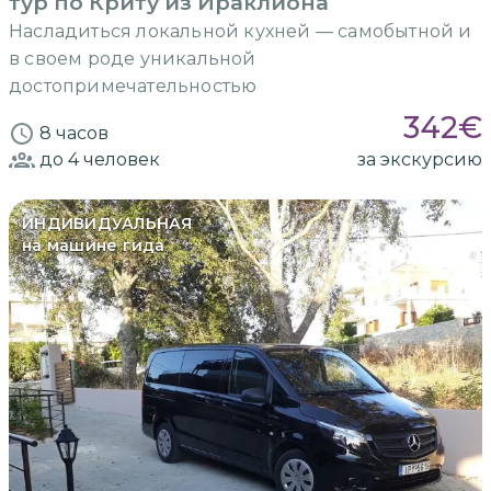
тур по Криту из Ираклиона
Насладиться локальной кухней — самобытной и
в своем роде уникальной
достопримечательностью
342
€
8 часов
до 4
человек
за экскурсию
ИНДИВИДУАЛЬНАЯ
на машине гида