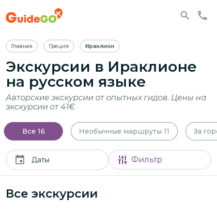
Главная
Греция
Ираклион
Экскурсии
в Ираклионе
на русском языке
Авторские экскурсии от опытных гидов. Цены на
экскурсии от 41€
Все
16
Необычные маршруты
11
За го
Фильтр
Даты
Все экскурсии