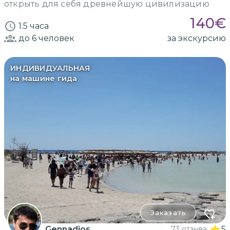
открыть для себя древнейшую цивилизацию
140
€
1.5 часа
до 6
человек
за экскурсию
ИНДИВИДУАЛЬНАЯ
на машине гида
Заказать
Gennadios
73 отзыва
5