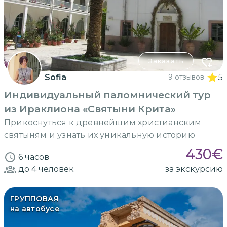
Заказать
Sofia
9 отзывов
5
Индивидуальный паломнический тур
из Ираклиона «Святыни Крита»
Прикоснуться к древнейшим христианским
святыням и узнать их уникальную историю
430
€
6 часов
до 4
человек
за экскурсию
ГРУППОВАЯ
на автобусе