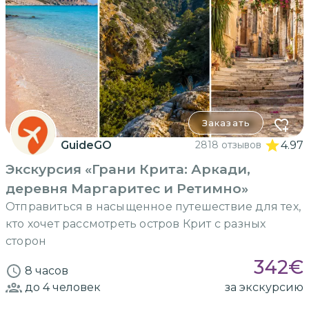
Заказать
GuideGO
2818 отзывов
4.97
Экскурсия «Грани Крита: Аркади,
деревня Маргаритес и Ретимно»
Отправиться в насыщенное путешествие для тех,
кто хочет рассмотреть остров Крит с разных
сторон
342
€
8 часов
до 4
человек
за экскурсию