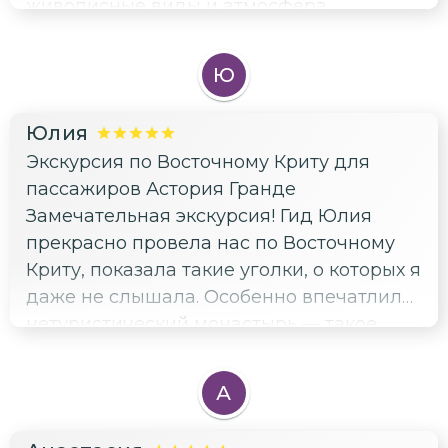
живописные виды и атмосфера
вопросы. Благодарю за отлично
нетуристического Крита. Очень
проведённое время!
понравилось, что маршрут был продуман
Ю
таким образом, чтобы показать самые
красивые и атмосферные места. Буду
Юлия
рекомендовать эту экскурсию знакомым!
Экскурсия по Восточному Криту для
пассажиров Астория Гранде
Замечательная экскурсия! Гид Юлия
прекрасно провела нас по Восточному
Криту, показала такие уголки, о которых я
даже не слышала. Особенно впечатлил
нетуристический монастырь — такое
тихое и атмосферное место. И виды на
залив Мирабелло просто
А
захватывающие. Спасибо за новые
открытия! Обязательно буду