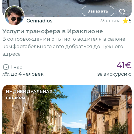
Заказать
Gennadios
73 отзыва
5
Услуги трансфера в Ираклионе
В сопровождении опытного водителя в салоне
комфортабельного авто добраться до нужного
адреса
41
€
1 час
до 4
человек
за экскурсию
ИНДИВИДУАЛЬНАЯ
пешком