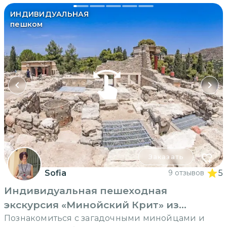
ИНДИВИДУАЛЬНАЯ
пешком
Заказать
Sofia
9 отзывов
5
Индивидуальная пешеходная
экскурсия «Минойский Крит» из
Ираклиона
Познакомиться с загадочными минойцами и