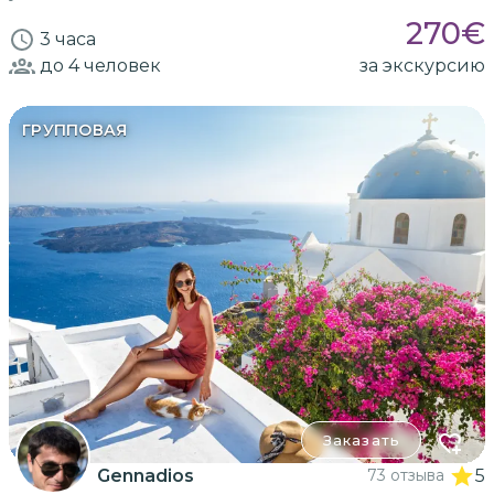
270
€
3 часа
до 4
человек
за экскурсию
ГРУППОВАЯ
Заказать
Gennadios
73 отзыва
5