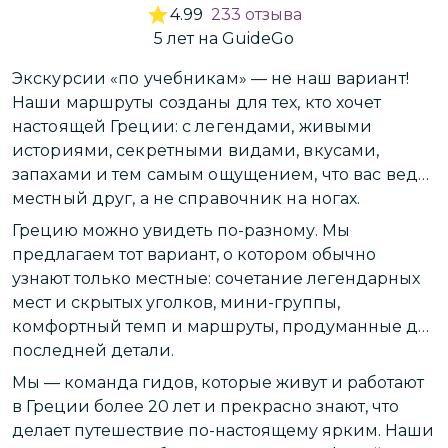
4.99
233
отзыва
5
лет
на GuideGo
Экскурсии «по учебникам» — не наш вариант!
П
Наши маршруты созданы для тех, кто хочет
о
настоящей Греции: с легендами, живыми
С
историями, секретными видами, вкусами,
запахами и тем самым ощущением, что вас ведёт
Г
местный друг, а не справочник на ногах.
п
Грецию можно увидеть по-разному. Мы
к
предлагаем тот вариант, о котором обычно
в
узнают только местные: сочетание легендарных
а
мест и скрытых уголков, мини-группы,
ж
комфортный темп и маршруты, продуманные до
в
П
последней детали.
о
Мы — команда гидов, которые живут и работают
э
в Греции более 20 лет и прекрасно знают, что
и
делает путешествие по-настоящему ярким. Наши
Д