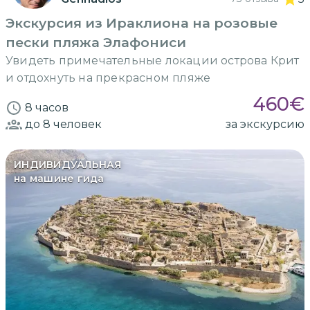
Экскурсия из Ираклиона на розовые
пески пляжа Элафониси
Увидеть примечательные локации острова Крит
и отдохнуть на прекрасном пляже
460
€
8 часов
до 8
человек
за экскурсию
ИНДИВИДУАЛЬНАЯ
на машине гида