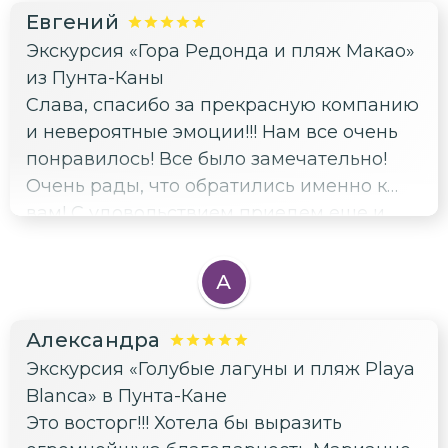
Евгений
Экскурсия «Гора Редонда и пляж Макао»
из Пунта-Каны
Слава, спасибо за прекрасную компанию
и невероятные эмоции!!! Нам все очень
понравилось! Все было замечательно!
Очень рады, что обратились именно к
вам! С удовольствием приедем еще и
обязательно с вами свяжемся! Уверены,
что с вами мы увидим еще много нового
А
и интересного! Рекомендую всем!
Александра
Экскурсия «Голубые лагуны и пляж Playa
Blanca» в Пунта-Кане
Это восторг!!! Хотела бы выразить