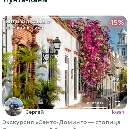
-
15
%
ИНДИВИДУАЛЬНАЯ
на машине гида
Заказать
Сергей
Новая
Экскурсия «Санто-Доминго — столица