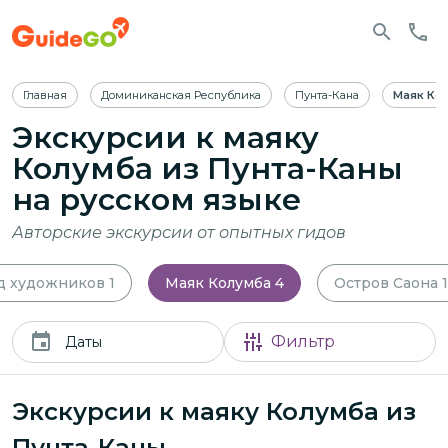
Главная
Доминиканская Республика
Пунта-Кана
Маяк Ко
Экскурсии к маяку
Колумба из Пунта-Каны
на русском языке
Авторские экскурсии от опытных гидов
д художников
1
Маяк Колумба
4
Остров Саона
1
Фильтр
Даты
Экскурсии к маяку Колумба из
Пунта-Каны