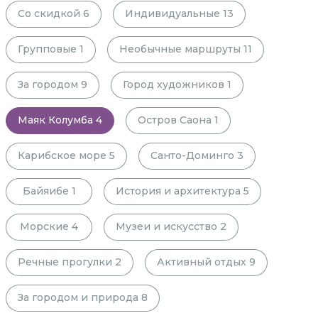
Со скидкой
6
Индивидуальные
13
Групповые
1
Необычные маршруты
11
За городом
9
Город художников
1
Маяк Колумба
4
Остров Саона
1
Карибское море
5
Санто-Доминго
3
Байяибе
1
История и архитектура
5
Морские
4
Музеи и искусство
2
Речные прогулки
2
Активный отдых
9
За городом и природа
8