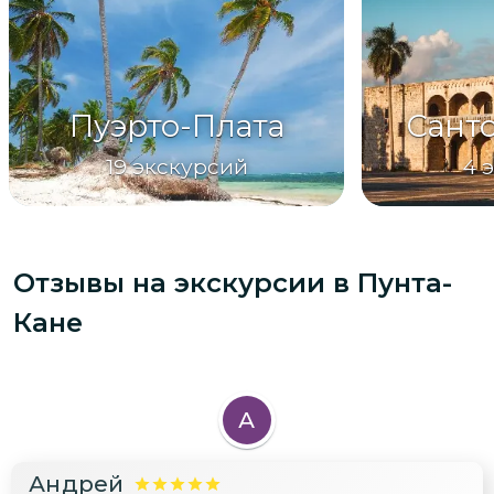
Пуэрто-Плата
Сант
19
экскурсий
4
Отзывы на экскурсии
в Пунта-
Кане
А
Андрей