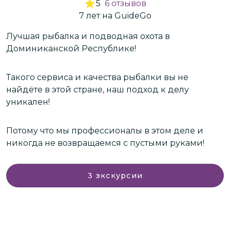
5
6
отзывов
7
лет
на GuideGo
Лучшая рыбалка и подводная охота в
З
Доминиканской Республике!
Д
М
Такого сервиса и качества рыбалки вы не
с
найдёте в этой стране, наш подход к делу
у
уникален!
и
В
с
г
Потому что мы профессионалы в этом деле и
п
к
никогда не возвращаемся с пустыми руками!
в
т
о
3
экскурсии
в
Н
т
и
д
Д