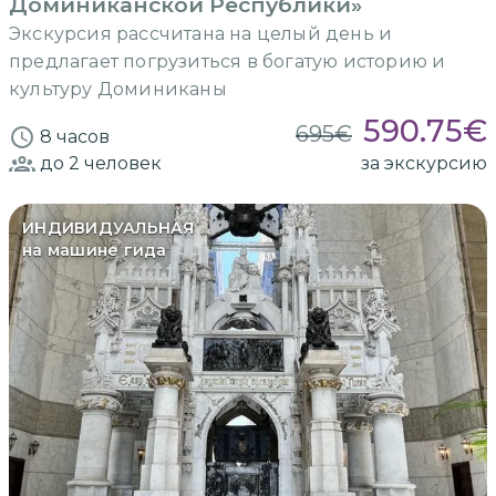
Доминиканской Республики»
Экскурсия рассчитана на целый день и
предлагает погрузиться в богатую историю и
культуру Доминиканы
590.75
€
695
€
8 часов
до 2
человек
за экскурсию
ИНДИВИДУАЛЬНАЯ
на машине гида