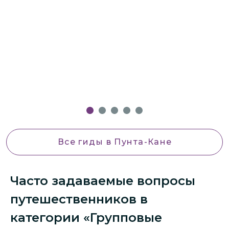
Н
т
и
д
Д
в
п
Все гиды
в Пунта-Кане
Часто задаваемые вопросы
путешественников в
категории «Групповые