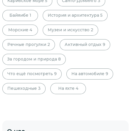
Карибское море
5
Санто-Доминго
3
Байяибе
1
История и архитектура
5
Морские
4
Музеи и искусство
2
Речные прогулки
2
Активный отдых
9
За городом и природа
8
Что ещё посмотреть
9
На автомобиле
9
Пешеходные
3
На яхте
4