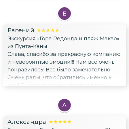
экскурсий! Большой плюс для фото в
самых интересных местах
Е
Евгений
Экскурсия «Гора Редонда и пляж Макао»
из Пунта-Каны
Слава, спасибо за прекрасную компанию
и невероятные эмоции!!! Нам все очень
понравилось! Все было замечательно!
Очень рады, что обратились именно к
вам! С удовольствием приедем еще и
обязательно с вами свяжемся! Уверены,
что с вами мы увидим еще много нового
А
и интересного! Рекомендую всем!
Александра