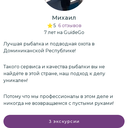
Михаил
5
6
отзывов
7
лет
на GuideGo
Лучшая рыбалка и подводная охота в
З
Доминиканской Республике!
Д
М
Такого сервиса и качества рыбалки вы не
с
найдёте в этой стране, наш подход к делу
у
уникален!
и
В
с
г
Потому что мы профессионалы в этом деле и
п
к
никогда не возвращаемся с пустыми руками!
в
т
о
3
экскурсии
в