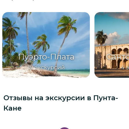
Пуэрто-Плата
Сант
19
экскурсий
4
Отзывы на экскурсии
в Пунта-
Кане