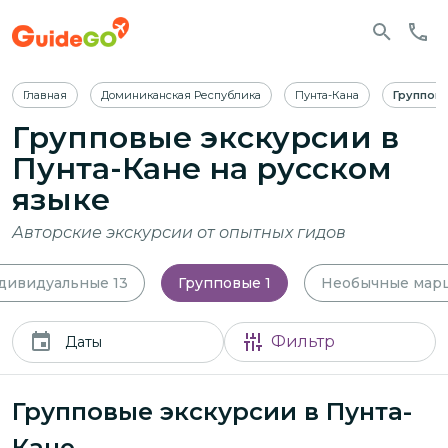
Главная
Доминиканская Республика
Пунта-Кана
Группов
Групповые экскурсии в
Пунта-Кане
на русском
языке
Авторские экскурсии от опытных гидов
дивидуальные
13
Групповые
1
Необычные мар
Фильтр
Даты
Групповые экскурсии в Пунта-
Кане