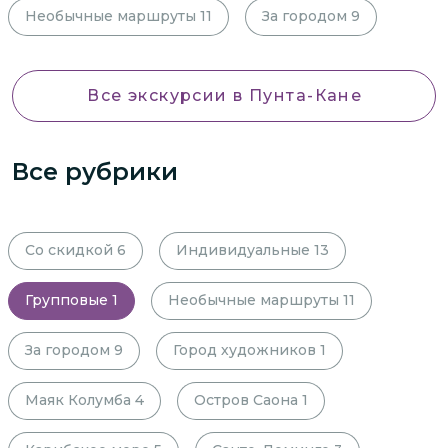
Необычные маршруты
11
За городом
9
Все экскурсии
в Пунта-Кане
Все рубрики
Со скидкой
6
Индивидуальные
13
Групповые
1
Необычные маршруты
11
За городом
9
Город художников
1
Маяк Колумба
4
Остров Саона
1