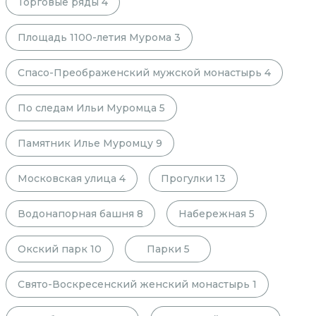
Торговые ряды
4
Площадь 1100-летия Мурома
3
Спасо-Преображенский мужской монастырь
4
По следам Ильи Муромца
5
Памятник Илье Муромцу
9
Московская улица
4
Прогулки
13
Водонапорная башня
8
Набережная
5
Окский парк
10
Парки
5
Свято-Воскресенский женский монастырь
1