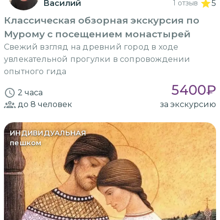
Василий
1 отзыв
5
Классическая обзорная экскурсия по
Мурому с посещением монастырей
Свежий взгляд на древний город в ходе
увлекательной прогулки в сопровождении
опытного гида
5400
₽
2 часа
до 8
человек
за экскурсию
ИНДИВИДУАЛЬНАЯ
пешком