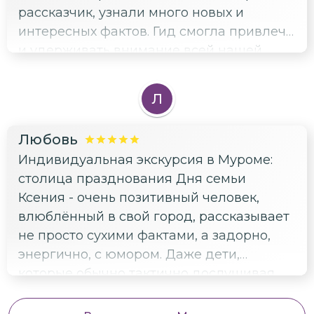
рассказчик, узнали много новых и
интересных фактов. Гид смогла привлечь
и удерживать внимание всей нашей
компании))) 2 часа пролетели незаметно
и очень информативно.
Л
Любовь
Индивидуальная экскурсия в Муроме:
столица празднования Дня семьи
Ксения - очень позитивный человек,
влюблённый в свой город, рассказывает
не просто сухими фактами, а задорно,
энергично, с юмором. Даже дети,
которые обычно тактично дослушивая
экскурсовода, радуются исполненной
повинности, на сей раз сказали, что