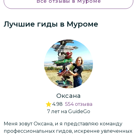
Все отзывы
в Муроме
прогулка пролетела очень быстро и они
послушали бы ещё. Отличный
Лучшие гиды
в Муроме
экскурсовод, самые добрые и
положительные эмоции!!!
Оксана
4.98
554
отзыва
7
лет
на GuideGo
Меня зовут Оксана, и я представляю команду
Р
профессиональных гидов, искренне увлеченных
п