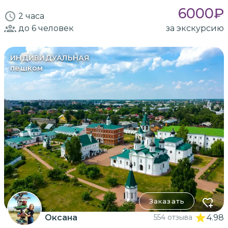
6000
₽
2 часа
до 6
человек
за экскурсию
ИНДИВИДУАЛЬНАЯ
пешком
Заказать
Оксана
554 отзыва
4.98