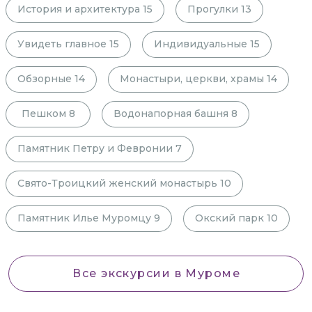
История и архитектура
15
Прогулки
13
Увидеть главное
15
Индивидуальные
15
Обзорные
14
Монастыри, церкви, храмы
14
Пешком
8
Водонапорная башня
8
Памятник Петру и Февронии
7
Свято-Троицкий женский монастырь
10
Памятник Илье Муромцу
9
Окский парк
10
Все экскурсии
в Муроме