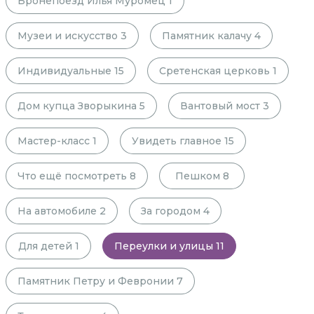
Бронепоезд Илья Муромец
1
Музеи и искусство
3
Памятник калачу
4
Индивидуальные
15
Сретенская церковь
1
Дом купца Зворыкина
5
Вантовый мост
3
Мастер-класс
1
Увидеть главное
15
Что ещё посмотреть
8
Пешком
8
На автомобиле
2
За городом
4
Для детей
1
Переулки и улицы
11
Памятник Петру и Февронии
7