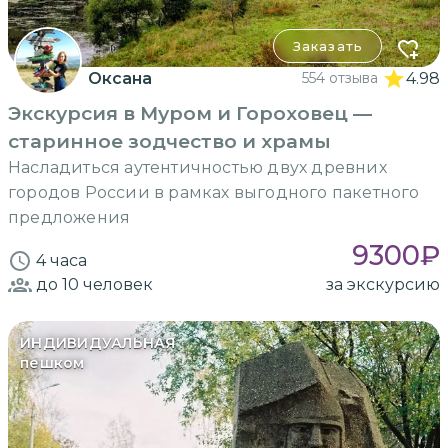
Заказать
Оксана
554 отзыва
4.98
Экскурсия в Муром и Гороховец —
старинное зодчество и храмы
Насладиться аутентичностью двух древних
городов России в рамках выгодного пакетного
предложения
9300
₽
4 часа
до 10
человек
за экскурсию
ИНДИВИДУАЛЬНАЯ
пешком