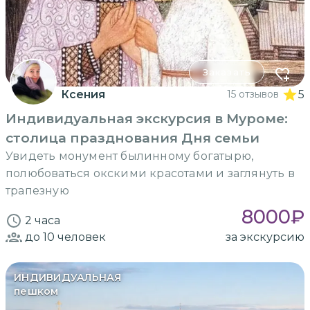
Заказать
Ксения
15 отзывов
5
Индивидуальная экскурсия в Муроме:
столица празднования Дня семьи
Увидеть монумент былинному богатырю,
полюбоваться окскими красотами и заглянуть в
трапезную
8000
₽
2 часа
до 10
человек
за экскурсию
ИНДИВИДУАЛЬНАЯ
пешком