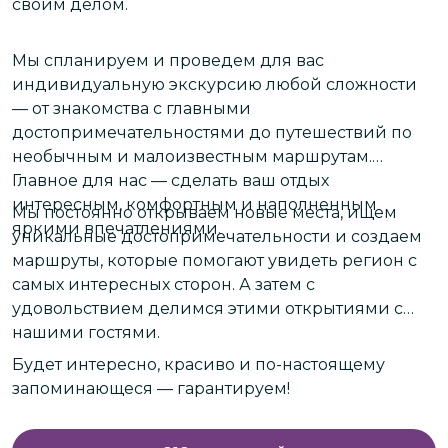
своим делом.
л
Мы спланируем и проведем для вас
Ж
индивидуальную экскурсию любой сложности
О
— от знакомства с главными
г
достопримечательностями до путешествий по
необычным и малоизвестным маршрутам.
Г
Главное для нас — сделать ваш отдых
д
интересным, комфортным и наполненным
Мы постоянно открываем новые места, ищем
ж
яркими впечатлениями.
уникальные достопримечательности и создаем
маршруты, которые помогают увидеть регион с
В
самых интересных сторон. А затем с
удовольствием делимся этими открытиями с
П
нашими гостями.
н
Будет интересно, красиво и по-настоящему
т
запоминающеся — гарантируем!