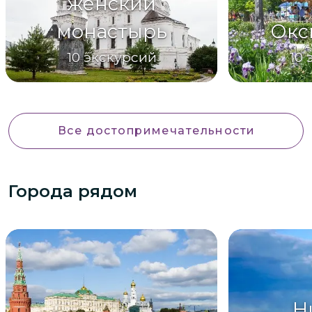
женский
монастырь
Окс
10
экскурсий
10
Все достопримечательности
Города рядом
Н