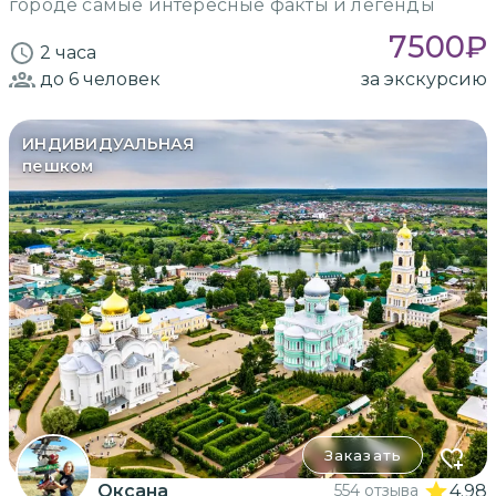
городе самые интересные факты и легенды
7500
₽
2 часа
до 6
человек
за экскурсию
ИНДИВИДУАЛЬНАЯ
пешком
Заказать
Оксана
554 отзыва
4.98