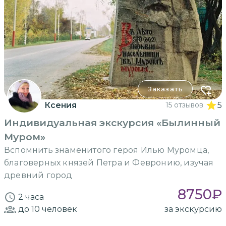
Заказать
Ксения
15 отзывов
5
Индивидуальная экскурсия «Былинный
Муром»
Вспомнить знаменитого героя Илью Муромца,
благоверных князей Петра и Февронию, изучая
древний город
8750
₽
2 часа
до 10
человек
за экскурсию