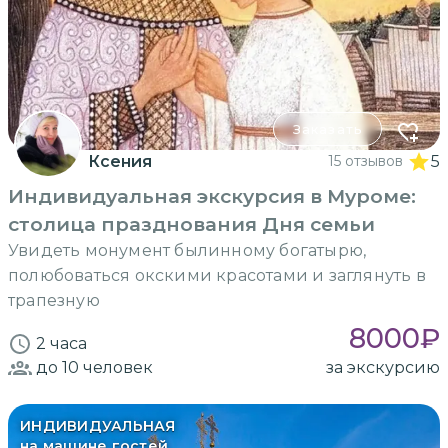
Заказать
Ксения
15 отзывов
5
Индивидуальная экскурсия в Муроме:
столица празднования Дня семьи
Увидеть монумент былинному богатырю,
полюбоваться окскими красотами и заглянуть в
трапезную
8000
₽
2 часа
до 10
человек
за экскурсию
ИНДИВИДУАЛЬНАЯ
на машине гостей