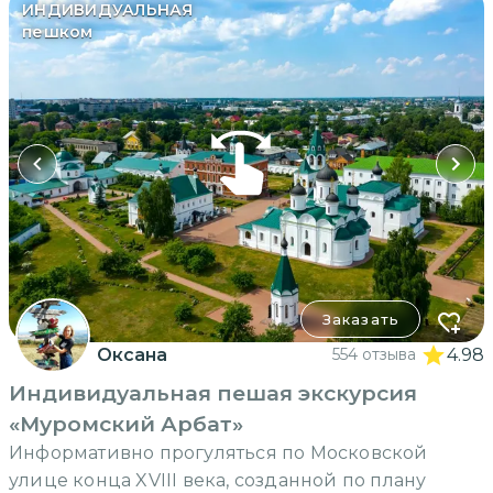
ИНДИВИДУАЛЬНАЯ
пешком
Заказать
Оксана
554 отзыва
4.98
Индивидуальная пешая экскурсия
«Муромский Арбат»
Информативно прогуляться по Московской
улице конца XVIII века, созданной по плану