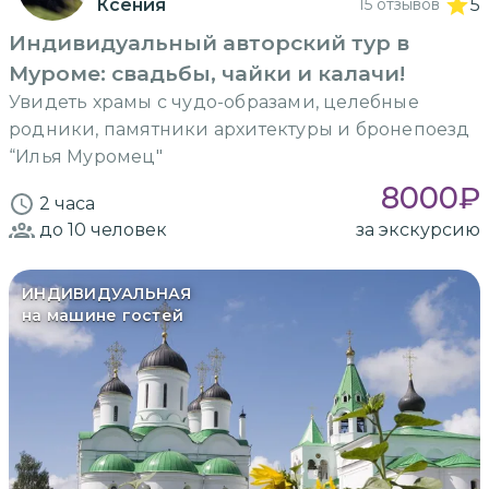
Ксения
15 отзывов
5
Индивидуальный авторский тур в
Муроме: свадьбы, чайки и калачи!
Увидеть храмы с чудо-образами, целебные
родники, памятники архитектуры и бронепоезд
“Илья Муромец"
8000
₽
2 часа
до 10
человек
за экскурсию
ИНДИВИДУАЛЬНАЯ
на машине гостей