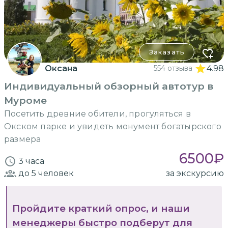
Заказать
Оксана
554 отзыва
4.98
Индивидуальный обзорный автотур в
Муроме
Посетить древние обители, прогуляться в
Окском парке и увидеть монумент богатырского
размера
6500
₽
3 часа
до 5
человек
за экскурсию
Пройдите краткий опрос, и наши
менеджеры быстро подберут для