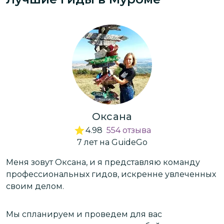
положительные эмоции!!!
Оксана
4.98
554
отзыва
7
лет
на GuideGo
Меня зовут Оксана, и я представляю команду
Р
профессиональных гидов, искренне увлеченных
п
своим делом.
л
Мы спланируем и проведем для вас
Ж