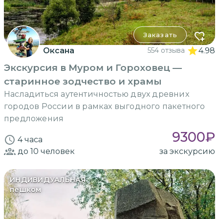
Заказать
Оксана
554 отзыва
4.98
Экскурсия в Муром и Гороховец —
старинное зодчество и храмы
Насладиться аутентичностью двух древних
городов России в рамках выгодного пакетного
предложения
9300
₽
4 часа
до 10
человек
за экскурсию
ИНДИВИДУАЛЬНАЯ
пешком