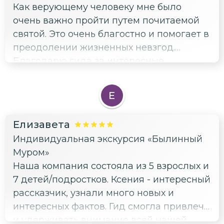
Как верующему человеку мне было
очень важно пройти путем почитаемой
святой. Это очень благостно и помогает в
преодолении жизненных невзгод.
Благодарю гида за интересные
рассказы, подбор мест посещения и
приятную атмосферу всей экскурсии.
Е
Елизавета
Индивидуальная экскурсия «Былинный
Муром»
Наша компания состояла из 5 взрослых и
7 детей/подростков. Ксения - интересный
рассказчик, узнали много новых и
интересных фактов. Гид смогла привлечь
и удерживать внимание всей нашей