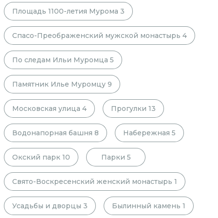
Площадь 1100-летия Мурома
3
Спасо-Преображенский мужской монастырь
4
По следам Ильи Муромца
5
Памятник Илье Муромцу
9
Московская улица
4
Прогулки
13
Водонапорная башня
8
Набережная
5
Окский парк
10
Парки
5
Свято-Воскресенский женский монастырь
1
Усадьбы и дворцы
3
Былинный камень
1