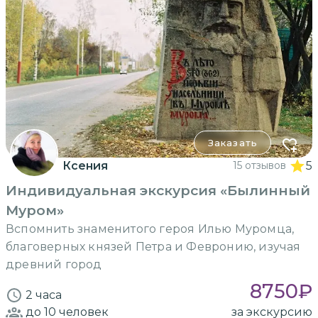
Заказать
Ксения
15 отзывов
5
Индивидуальная экскурсия «Былинный
Муром»
Вспомнить знаменитого героя Илью Муромца,
благоверных князей Петра и Февронию, изучая
древний город
8750
₽
2 часа
до 10
человек
за экскурсию