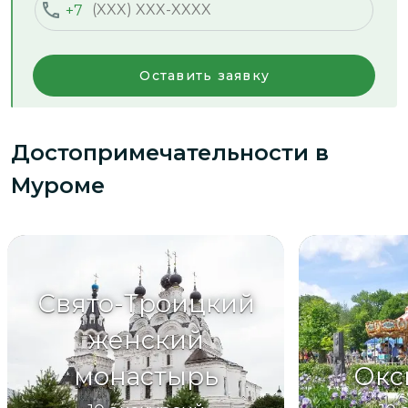
+7
Оставить заявку
Достопримечательности
в
Муроме
Свято-Троицкий
женский
монастырь
Окс