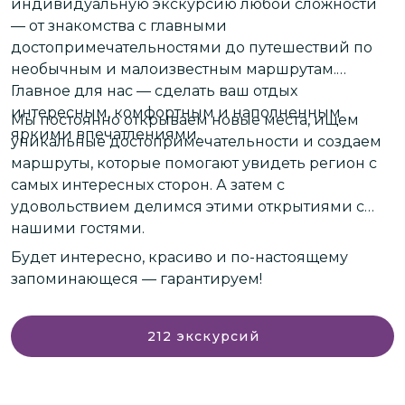
индивидуальную экскурсию любой сложности
О
— от знакомства с главными
г
достопримечательностями до путешествий по
необычным и малоизвестным маршрутам.
Г
Главное для нас — сделать ваш отдых
д
интересным, комфортным и наполненным
Мы постоянно открываем новые места, ищем
ж
яркими впечатлениями.
уникальные достопримечательности и создаем
маршруты, которые помогают увидеть регион с
В
самых интересных сторон. А затем с
удовольствием делимся этими открытиями с
П
нашими гостями.
н
Будет интересно, красиво и по-настоящему
т
запоминающеся — гарантируем!
212
экскурсий