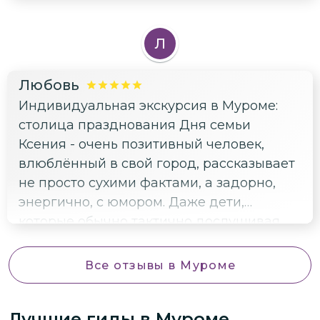
компании))) 2 часа пролетели незаметно
и очень информативно.
Л
Любовь
Индивидуальная экскурсия в Муроме:
столица празднования Дня семьи
Ксения - очень позитивный человек,
влюблённый в свой город, рассказывает
не просто сухими фактами, а задорно,
энергично, с юмором. Даже дети,
которые обычно тактично дослушивая
экскурсовода, радуются исполненной
повинности, на сей раз сказали, что
Все отзывы
в Муроме
прогулка пролетела очень быстро и они
послушали бы ещё. Отличный
Лучшие гиды
в Муроме
экскурсовод, самые добрые и