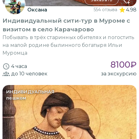
Оксана
554 отзыва
4.98
Индивидуальный сити-тур в Муроме с
визитом в село Карачарово
Побывать в трёх старинных обителях и погостить
на малой родине былинного богатыря Ильи
Муромца
8100
₽
4 часа
до 10
человек
за экскурсию
ИНДИВИДУАЛЬНАЯ
пешком