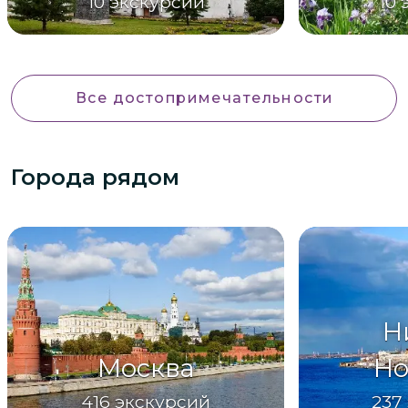
10
экскурсий
10
Все достопримечательности
Города рядом
Н
Москва
Но
416
экскурсий
237