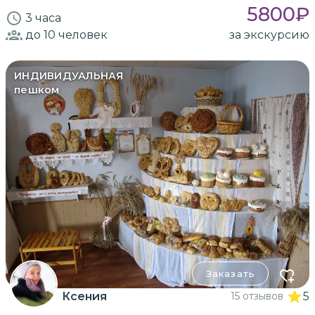
5800
₽
3 часа
до 10
человек
за экскурсию
ИНДИВИДУАЛЬНАЯ
пешком
Заказать
Ксения
15 отзывов
5