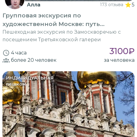
Алла
173 отзыва
5
Групповая экскурсия по
художественной Москве: путь
меценатов
Пешеходная экскурсия по Замоскворечью с
посещением Третьяковской галереи
3100
₽
4 часа
более 20
человек
за человека
ИНДИВИДУАЛЬНАЯ
пешком