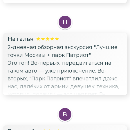
Н
Наталья
2-дневная обзорная экскурсия "Лучшие
точки Москвы + парк Патриот"
Это топ! Во-первых, передвигаться на
таком авто — уже приключение. Во-
вторых, "Парк Патриот" впечатлил даже
нас, далёких от армии девушек: техника,
история, подвиги — это цепляет. В-
третьих, Сити на закате — это любовь с
первого взгляда. Энергия, гордость,
В
вдохновение — все обещания
выполнены!