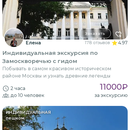
Заказать
Елена
178 отзывов
4.97
Индивидуальная экскурсия по
Замоскворечью с гидом
Побывать в самом красивом историческом
районе Москвы и узнать древние легенды
11000
₽
2 часа
до 10
человек
за экскурсию
ИНДИВИДУАЛЬНАЯ
пешком