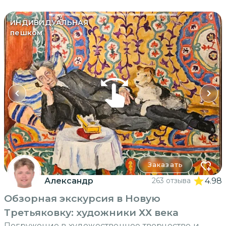
ИНДИВИДУАЛЬНАЯ
пешком
Заказать
Александр
263 отзыва
4.98
Обзорная экскурсия в Новую
Третьяковку: художники ХХ века
Погружение в художественное творчество и