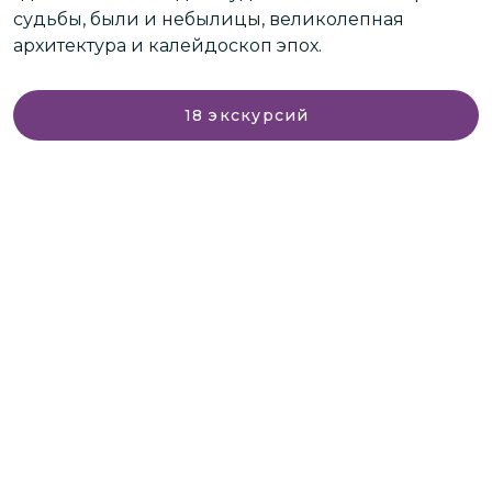
судьбы, были и небылицы, великолепная
П
архитектура и калейдоскоп эпох.
г
Р
18
экскурсий