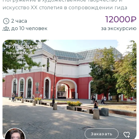
искусство XX столетия в сопровождении гида
12000
₽
2 часа
до 10
человек
за экскурсию
ГРУППОВАЯ
пешком
Заказать