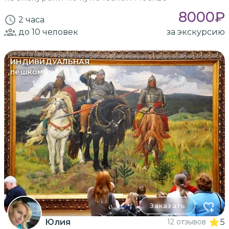
8000
₽
2 часа
до 10
человек
за экскурсию
ИНДИВИДУАЛЬНАЯ
пешком
Заказать
Юлия
12 отзывов
5