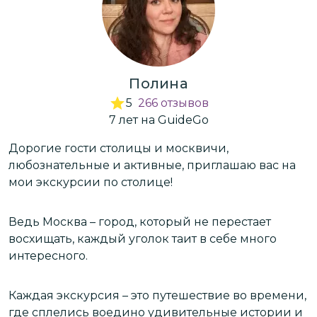
Полина
5
266
отзывов
7
лет
на GuideGo
Дорогие гости столицы и москвичи,
К
любознательные и активные, приглашаю вас на
п
мои экскурсии по столице!
г
и
э
м
Ведь Москва – город, который не перестает
восхищать, каждый уголок таит в себе много
В
интересного.
к
C
т
Каждая экскурсия – это путешествие во времени,
где сплелись воедино удивительные истории и