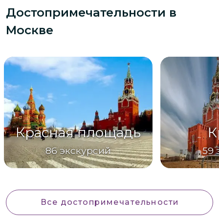
Достопримечательности
в
Москве
Красная площадь
К
86
экскурсий
59
Все достопримечательности