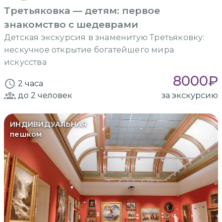
Третьяковка — детям: первое
знакомство с шедеврами
Детская экскурсия в знаменитую Третьяковку:
нескучное открытие богатейшего мира
искусства
8000
₽
2 часа
до 2
человек
за экскурсию
ИНДИВИДУАЛЬНАЯ
пешком