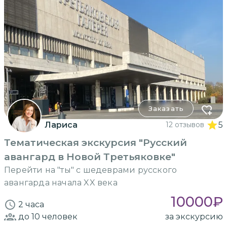
Заказать
Лариса
12 отзывов
5
Тематическая экскурсия "Русский
авангард в Новой Третьяковке"
Перейти на "ты" с шедеврами русского
авангарда начала XX века
10000
₽
2 часа
до 10
человек
за экскурсию