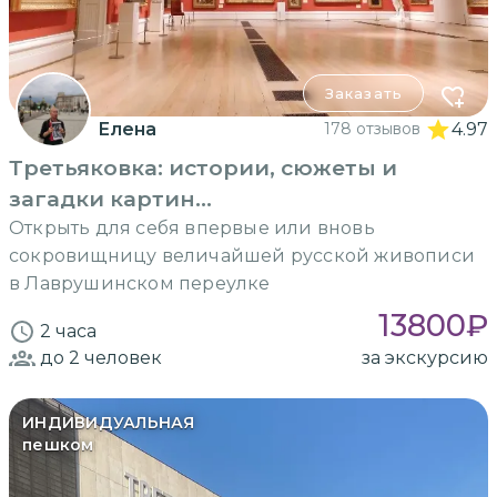
Заказать
Елена
178 отзывов
4.97
Третьяковка: истории, сюжеты и
загадки картин...
Открыть для себя впервые или вновь
сокровищницу величайшей русской живописи
в Лаврушинском переулке
13800
₽
2 часа
до 2
человек
за экскурсию
ИНДИВИДУАЛЬНАЯ
пешком