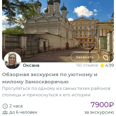
Заказать
Оксана
150 отзывов
4.99
Обзорная экскурсия по уютному и
милому Замоскворечью
Прогуляться по одному из самых тихих районов
столицы и прикоснуться к его истории
7900
₽
2 часа
до 6
человек
за экскурсию