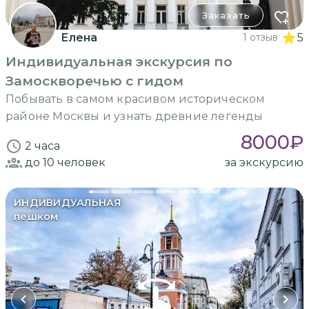
Заказать
Елена
1 отзыв
5
Индивидуальная экскурсия по
Замоскворечью с гидом
Побывать в самом красивом историческом
районе Москвы и узнать древние легенды
8000
₽
2 часа
до 10
человек
за экскурсию
ИНДИВИДУАЛЬНАЯ
пешком