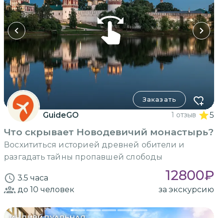
Заказать
GuideGO
1 отзыв
5
Что скрывает Новодевичий монастырь?
Восхититься историей древней обители и
разгадать тайны пропавшей слободы
12800
₽
3.5 часа
до 10
человек
за экскурсию
ИНДИВИДУАЛЬНАЯ