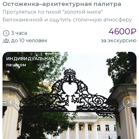
Остоженка–архитектурная палитра
Прогуляться по тихой "золотой миле"
Белокаменной и ощутить столичную атмосферу
4600
₽
3 часа
до 10
человек
за экскурсию
ИНДИВИДУАЛЬНАЯ
пешком