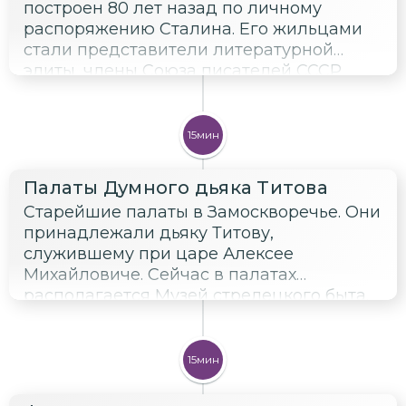
построен 80 лет назад по личному
распоряжению Сталина. Его жильцами
стали представители литературной
элиты, члены Союза писателей СССР,
среди которых были А. Барто, И. Ильф, Е.
Петров, К. Паустовский, М. Пришвин, В.
Каверин, Ю. Олеша, В. Катаев, Б.
15мин
Пастернак.
Палаты Думного дьяка Титова
Старейшие палаты в Замоскворечье. Они
принадлежали дьяку Титову,
служившему при царе Алексее
Михайловиче. Сейчас в палатах
располагается Музей стрелецкого быта.
15мин