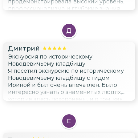
продемонстрировала высокий уровень
профессионализма и глубокие знания
предмета. Организация экскурсии была
на высоте, все прошло минута в минуту.
Рекомендую!
Д
Дмитрий
Экскурсия по историческому
Новодевичьему кладбищу
Я посетил экскурсию по историческому
Новодевичьему кладбищу с гидом
Ириной и был очень впечатлён. Было
интересно узнать о знаменитых людях,
которые здесь похоронены, и о том, как
их жизни связаны с историей нашей
страны.
Е