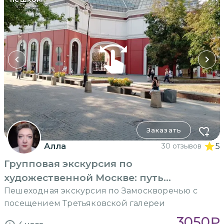
Заказать
Алла
30 отзывов
5
Групповая экскурсия по
художественной Москве: путь
меценатов
Пешеходная экскурсия по Замоскворечью с
посещением Третьяковской галереи
3050
₽