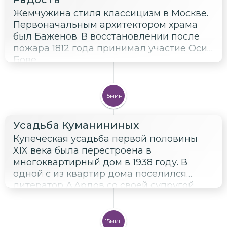
Жемчужина стиля классицизм в Москве.
Первоначальным архитектором храма
был Баженов. В восстановлении после
пожара 1812 года принимал участие Осип
Бове.
15мин
Усадьба Куманининых
Купеческая усадьба первой половины
XIX века была перестроена в
многоквартирный дом в 1938 году. В
одной с из квартир дома поселился
литератор А.Ардов со своей супругой
актрисой Ольгой Ольшанской. В этой
квартире подолгу жила у Ардовых
поэтесса Анна Ахматова.
15мин