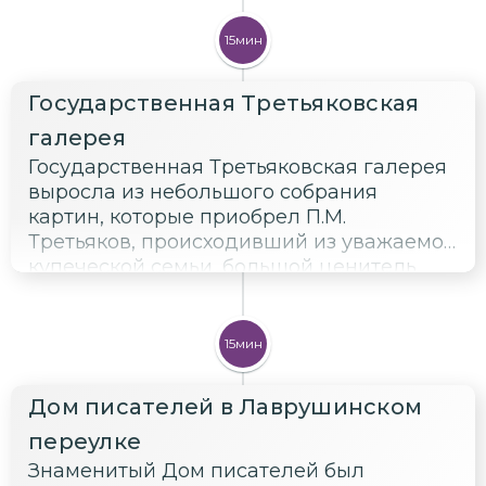
15мин
Государственная Третьяковская
галерея
Государственная Третьяковская галерея
выросла из небольшого собрания
картин, которые приобрел П.М.
Третьяков, происходивший из уважаемой
купеческой семьи, большой ценитель
живописи. Увлечение Третьякова
живописью позволило ему собрать у
себя дома богатую коллекцию живописи
15мин
русских и зарубежных художников,
которое вместе со зданием Третьяков
Дом писателей в Лаврушинском
передал в дар городу Москве в 1889 году.
переулке
Знаменитый Дом писателей был