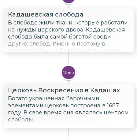
Кадашевская слобода
В слободе жили ткачи, которые работали
на нужды царского двора. Кадашевская
слобода была самой богатой среди
других слобод. Именно поэтому в
переулках бывшей слободы так много
каменных палат, некоторые из которых
хорошо сохранились до наших дней.
15мин
Церковь Воскресения в Кадашах
Богато украшенная барочными
элементами церковь построена в 1687
году. В свое время она являлась центром
слободы.