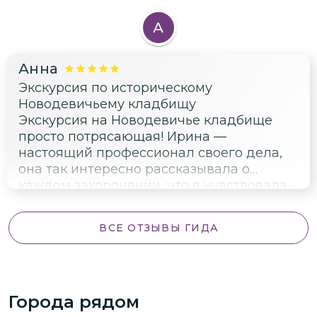
группой. Было много интересных фактов
и историй о жизни знаменитых людей, но
А
при этом сохранялась особая атмосфера
уважения и задумчивости.
Анна
Экскурсия по историческому
Новодевичьему кладбищу
Экскурсия на Новодевичье кладбище
просто потрясающая! Ирина —
настоящий профессионал своего дела,
она так интересно рассказывала о
каждом захоронении, что я чувствовала
себя частью истории. Особенно
впечатлили памятники, они словно
ВСЕ ОТЗЫВЫ ГИДА
произведения искусства. Ирина
терпеливо ждала, пока я нафоткаюсь, и
даже подсказывала лучшие ракурсы.
Обязательно буду рекомендовать эту
Города рядом
экскурсию всем друзьям!