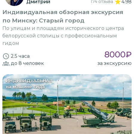
Дмитрий
174 отзыва
4.98
Индивидуальная обзорная экскурсия
по Минску: Старый город
По улицам и площадям исторического центра
белорусской столицы с профессиональным
гидом
8000
₽
2.5 часа
до 8
человек
за экскурсию
ИНДИВИДУАЛЬНАЯ
на машине гида