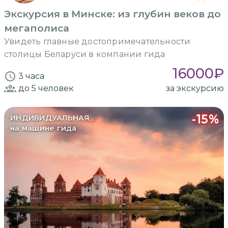
Экскурсия в Минске: из глубин веков до
мегаполиса
Увидеть главные достопримечательности
столицы Беларуси в компании гида
16000
₽
3 часа
до 5
человек
за экскурсию
-
15
%
ИНДИВИДУАЛЬНАЯ
на машине гида