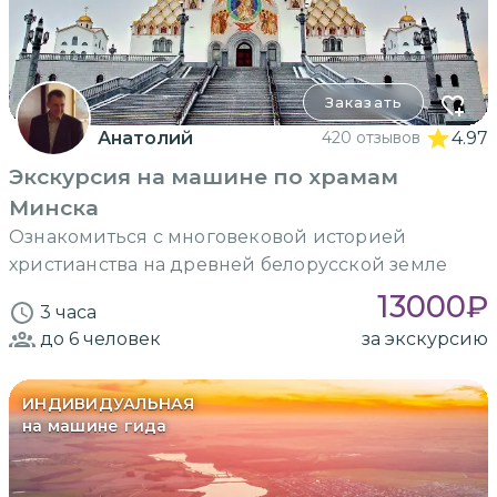
Заказать
Анатолий
420 отзывов
4.97
Экскурсия на машине по храмам
Минска
Ознакомиться с многовековой историей
христианства на древней белорусской земле
13000
₽
3 часа
до 6
человек
за экскурсию
ИНДИВИДУАЛЬНАЯ
на машине гида