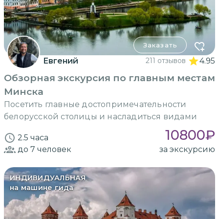
Заказать
Евгений
211 отзывов
4.95
Обзорная экскурсия по главным местам
Минска
Посетить главные достопримечательности
белорусской столицы и насладиться видами
10800
₽
2.5 часа
до 7
человек
за экскурсию
ИНДИВИДУАЛЬНАЯ
на машине гида