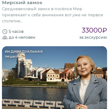
Мирский замок
Средневековый замок в посёлке Мир
привлекает к себе внимание вот уже не первое
столетие...
33000
₽
5 часов
до 4
человек
за экскурсию
ИНДИВИДУАЛЬНАЯ
пешком