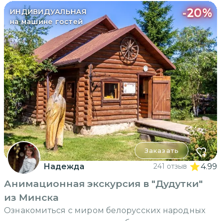
-
20
%
ИНДИВИДУАЛЬНАЯ
на машине гостей
Заказать
Надежда
241 отзыв
4.99
Анимационная экскурсия в "Дудутки"
из Минска
Ознакомиться с миром белорусских народных