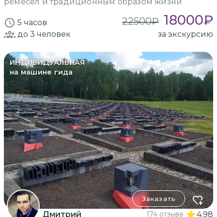
ремесел и традиционным образом жизни
18000
₽
22500
₽
5 часов
до 3
человек
за экскурсию
ИНДИВИДУАЛЬНАЯ
на машине гида
Заказать
Дмитрий
174 отзыва
4.98