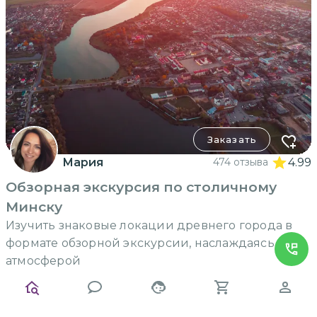
Заказать
Мария
474 отзыва
4.99
Обзорная экскурсия по столичному
Минску
Изучить знаковые локации древнего города в
формате обзорной экскурсии, наслаждаясь его
атмосферой
20000
₽
2.5 часа
до 8
человек
за экскурсию