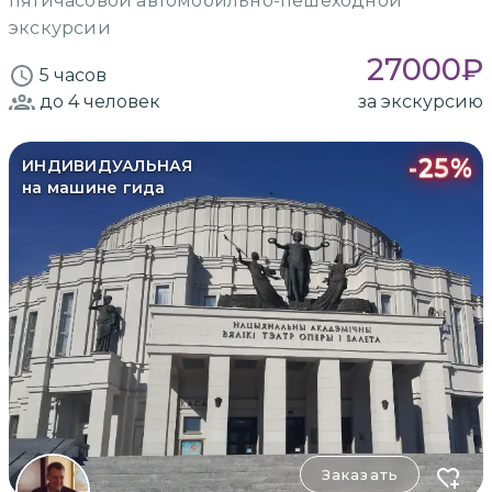
пятичасовой автомобильно-пешеходной
экскурсии
27000
₽
5 часов
до 4
человек
за экскурсию
-
25
%
ИНДИВИДУАЛЬНАЯ
на машине гида
Заказать