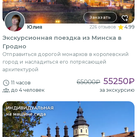
Заказать
Юлия
226 отзывов
4.99
Экскурсионная поездка из Минска в
Гродно
Отправиться дорогой монархов в королевский
город и насладиться его потрясающей
архитектурой
55250
₽
65000
₽
11 часов
до 4
человек
за экскурсию
ИНДИВИДУАЛЬНАЯ
на машине гида