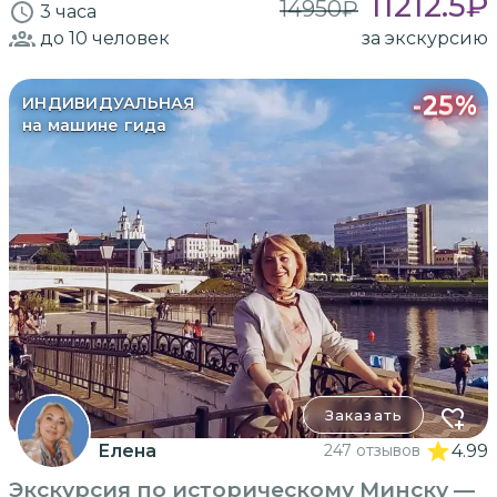
11212.5
₽
14950
₽
3 часа
до 10
человек
за экскурсию
-
25
%
ИНДИВИДУАЛЬНАЯ
на машине гида
Заказать
Елена
247 отзывов
4.99
Экскурсия по историческому Минску —