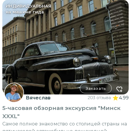
ИНДИВИДУАЛЬНАЯ
на машине гида
Заказать
Вячеслав
203 отзыва
4.99
5-часовая обзорная экскурсия "Минск
XXXL"
Самое полное знакомство со столицей страны на