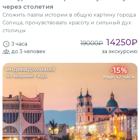
через столетия
Сложить пазлы истории в общую картину города
Солнца, прочувствовать красоту и сильный дух
столицы
14250
₽
19000
₽
3 часа
до 3
человек
за экскурсию
-
15
%
ИНДИВИДУАЛЬНАЯ
на машине гида
еще 42 часа