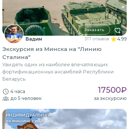
Заказать
Вадим
317 отзывов
4.99
Экскурсия из Минска на "Линию
Сталина"
Увидеть один из наиболее впечатляющих
фортификационных ансамблей Республики
Беларусь
17500
₽
4 часа
до 5
человек
за экскурсию
ИНДИВИДУАЛЬНАЯ
на машине гида