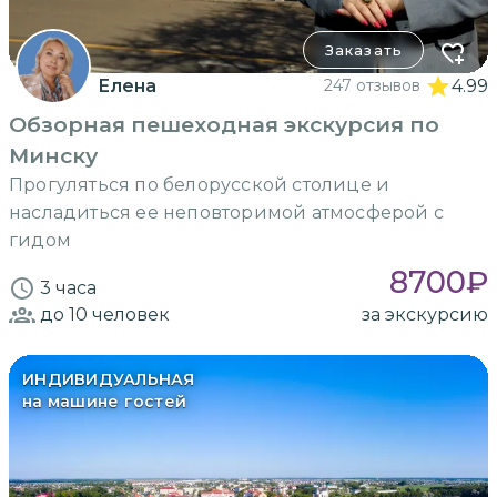
Заказать
Елена
247 отзывов
4.99
Обзорная пешеходная экскурсия по
Минску
Прогуляться по белорусской столице и
насладиться ее неповторимой атмосферой с
гидом
8700
₽
3 часа
до 10
человек
за экскурсию
ИНДИВИДУАЛЬНАЯ
на машине гостей