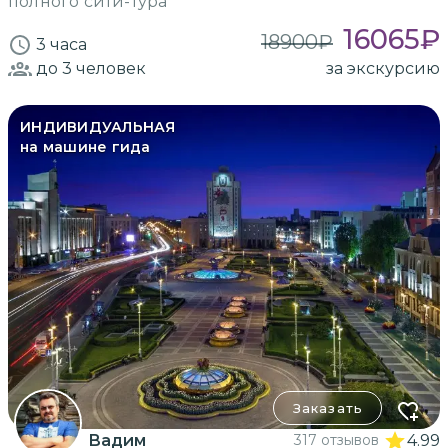
полного сити-тура
16065
₽
18900
₽
3 часа
до 3
человек
за экскурсию
ИНДИВИДУАЛЬНАЯ
на машине гида
Заказать
Вадим
317 отзывов
4.99