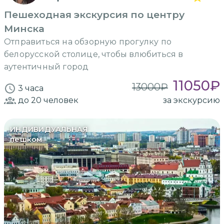
Пешеходная экскурсия по центру
Минска
Отправиться на обзорную прогулку по
белорусской столице, чтобы влюбиться в
аутентичный город
11050
₽
13000
₽
3 часа
до 20
человек
за экскурсию
ИНДИВИДУАЛЬНАЯ
пешком