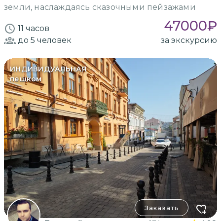
земли, наслаждаясь сказочными пейзажами
47000
₽
11 часов
до 5
человек
за экскурсию
ИНДИВИДУАЛЬНАЯ
пешком
Заказать