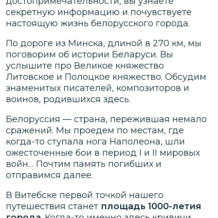
достопримечательности, вы узнаете
секретную информацию и почувствуете
настоящую жизнь белорусского города.
По дороге из Минска, длиной в 270 км, мы
поговорим об истории Беларуси. Вы
услышите про Великое княжество
Литовское и Полоцкое княжество. Обсудим
знаменитых писателей, композиторов и
воинов, родившихся здесь.
Белоруссия — страна, пережившая немало
сражений. Мы проедем по местам, где
когда-то ступала нога Наполеона, шли
ожесточенные бои в период I и II мировых
войн… Почтим память погибших и
отправимся далее.
В Витебске первой точкой нашего
путешествия станет
площадь 1000-летия
города
. Когда-то именно здесь кривичи