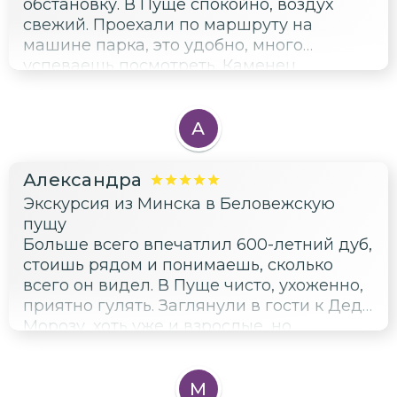
обстановку. В Пуще спокойно, воздух
свежий. Проехали по маршруту на
машине парка, это удобно, много
успеваешь посмотреть. Каменец
запомнился башней, интересный
памятник архитектуры.
А
Александра
Экскурсия из Минска в Беловежскую
пущу
Больше всего впечатлил 600-летний дуб,
стоишь рядом и понимаешь, сколько
всего он видел. В Пуще чисто, ухоженно,
приятно гулять. Заглянули в гости к Деду
Морозу, хоть уже и взрослые, но
атмосфера праздничная понравилась.
Музей деревни небольшой, но уютный,
узнали про местные промыслы.
М