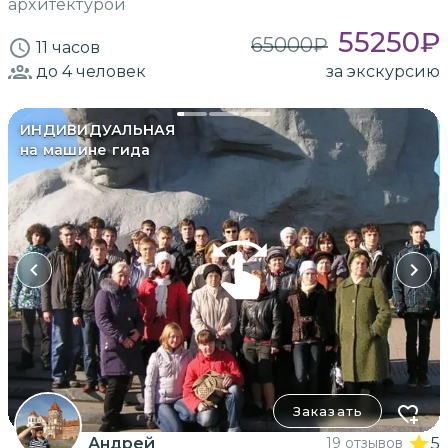
архитектурой
55250
₽
65000
₽
11 часов
до 4
человек
за экскурсию
ИНДИВИДУАЛЬНАЯ
на машине гида
Заказать
Андрей
19 отзывов
5