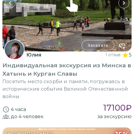
Заказать
Юлия
1 отзыв
5
Индивидуальная экскурсия из Минска в
Хатынь и Курган Славы
Посетить место скорби и памяти, погружаясь в
исторические события Великой Отечественной
войны
17100
₽
4 часа
до 4
человек
за экскурсию