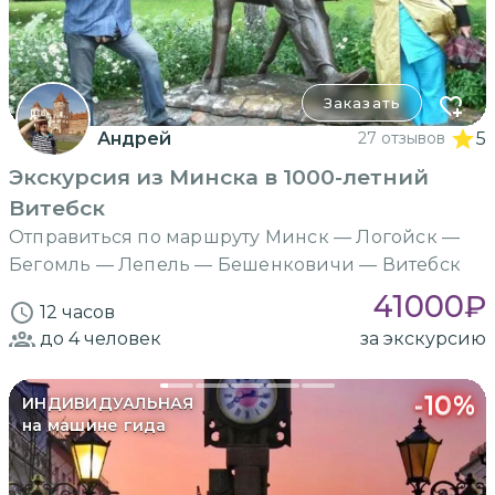
Заказать
Андрей
27 отзывов
5
Экскурсия из Минска в 1000-летний
Витебск
Отправиться по маршруту Минск — Логойск —
Бегомль — Лепель — Бешенковичи — Витебск
41000
₽
12 часов
до 4
человек
за экскурсию
-
10
%
ИНДИВИДУАЛЬНАЯ
на машине гида