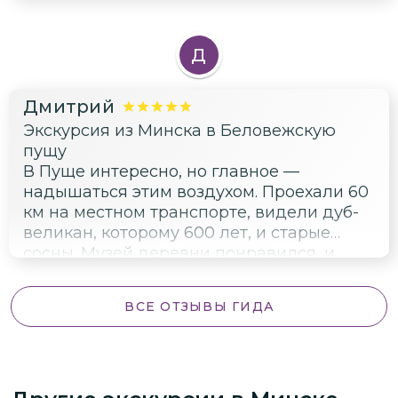
животными, олени и зубры прямо рядом
ходят. Каменецкая башня суровая такая,
стоит себе посреди поля уже много
Д
веков.
Дмитрий
Экскурсия из Минска в Беловежскую
пущу
В Пуще интересно, но главное —
надышаться этим воздухом. Проехали 60
км на местном транспорте, видели дуб-
великан, которому 600 лет, и старые
сосны. Музей деревни понравился, и
напиток пущанский попробовали, греет
хорошо.
ВСЕ ОТЗЫВЫ ГИДА