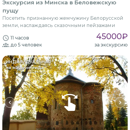
Экскурсия из Минска в Беловежскую
пущу
Посетить признанную жемчужину Белорусской
земли, наслаждаясь сказочными пейзажами
45000
₽
11 часов
до 5
человек
за экскурсию
ИНДИВИДУАЛЬНАЯ
на машине гида