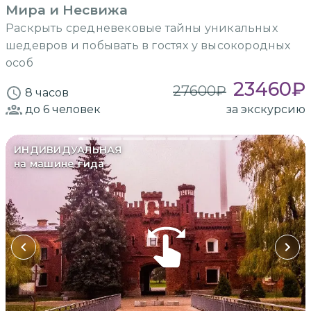
Мира и Несвижа
Раскрыть средневековые тайны уникальных
шедевров и побывать в гостях у высокородных
особ
23460
₽
27600
₽
8 часов
до 6
человек
за экскурсию
ИНДИВИДУАЛЬНАЯ
на машине гида