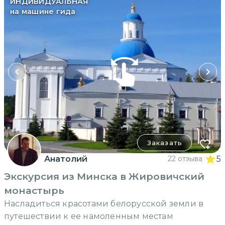
ИНДИВИДУАЛЬНАЯ
на машине гида
Заказать
Анатолий
22 отзыва
5
Экскурсия из Минска в Жировичский
монастырь
Насладиться красотами белорусской земли в
путешествии к ее намоленным местам