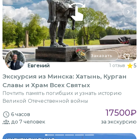
Заказать
Евгений
1 отзыв
5
Экскурсия из Минска: Хатынь, Курган
Славы и Храм Всех Святых
Почтить память погибших и узнать историю
Великой Отечественной войны
17500
₽
6 часов
до 7
человек
за экскурсию