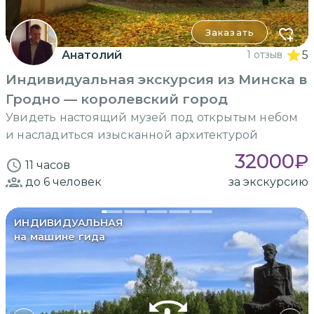
Заказать
Анатолий
1 отзыв
5
Индивидуальная экскурсия из Минска в
Гродно — королевский город
Увидеть настоящий музей под открытым небом
и насладиться изысканной архитектурой
32000
₽
11 часов
до 6
человек
за экскурсию
ИНДИВИДУАЛЬНАЯ
на машине гида