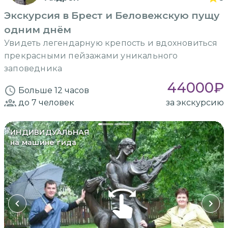
Экскурсия в Брест и Беловежскую пущу
одним днём
Увидеть легендарную крепость и вдохновиться
прекрасными пейзажами уникального
заповедника
44000
₽
Больше 12 часов
до 7
человек
за экскурсию
ИНДИВИДУАЛЬНАЯ
на машине гида