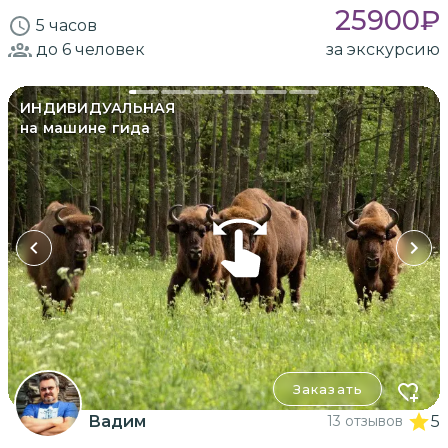
25900
₽
5 часов
до 6
человек
за экскурсию
ИНДИВИДУАЛЬНАЯ
на машине гида
Заказать
Вадим
13 отзывов
5