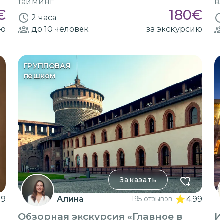
тайминг
в
€
180
€
2 часа
ию
до 10
человек
за экскурсию
ГРУППОВАЯ
пешком
Заказать
99
Алина
195 отзывов
4.99
Обзорная экскурсия «Главное в