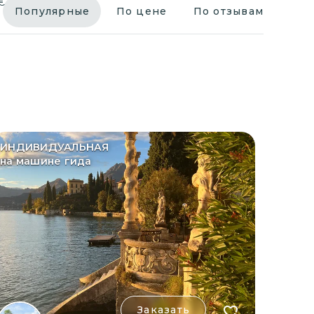
€
Популярные
По цене
По отзывам
ИНДИВИДУАЛЬНАЯ
на машине гида
Заказать