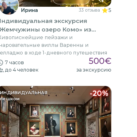
Ирина
33 отзыва
5
Индивидуальная экскурсия
«Жемчужины озеро Комо» из
илана на авто
ивописнейшие пейзажи и
чаровательные виллы Варенны и
елладжо в ходе 1-дневного путешествия
500
€
7 часов
до 4
человек
за экскурсию
-
20
%
ИНДИВИДУАЛЬНАЯ
пешком