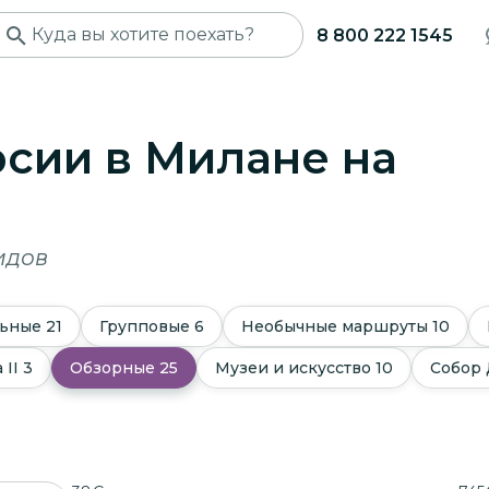
8 800 222 1545
рсии в Милане
на
идов
ьные
21
Групповые
6
Необычные маршруты
10
 II
3
Обзорные
25
Музеи и искусство
10
Собор