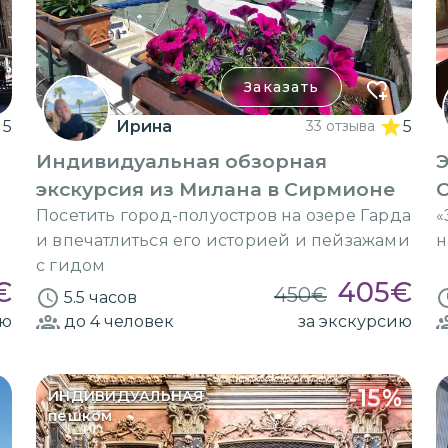
Заказать
5
Ирина
33 отзыва
5
Индивидуальная обзорная
Э
экскурсия из Милана в Сирмионе
С
Посетить город-полуостров на озере Гарда
«
и впечатлиться его историей и пейзажами
н
с гидом
€
405
€
450
€
5.5 часов
ию
до 4
человек
за экскурсию
-
15
%
ИНДИВИДУАЛЬНАЯ
пешком