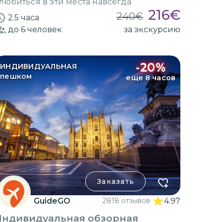
любиться в эти места навсегда
216
€
240
€
2.5 часа
до 6
человек
за экскурсию
-
20
%
ИНДИВИДУАЛЬНАЯ
пешком
еще 8 часов
Заказать
GuideGO
2818 отзывов
4.97
Индивидуальная обзорная