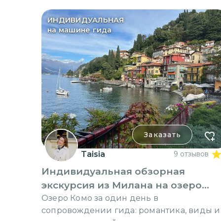
ИНДИВИДУАЛЬНАЯ
на машине гида
Заказать
Taisia
9 отзывов
Индивидуальная обзорная
экскурсия из Милана на озеро
Комо
Озеро Комо за один день в
сопровождении гида: романтика, виды и