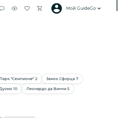
Мой GuideGo
Парк "Семпионе"
2
Замок Сфорца
7
 Дуомо
10
Леонардо да Винчи
5