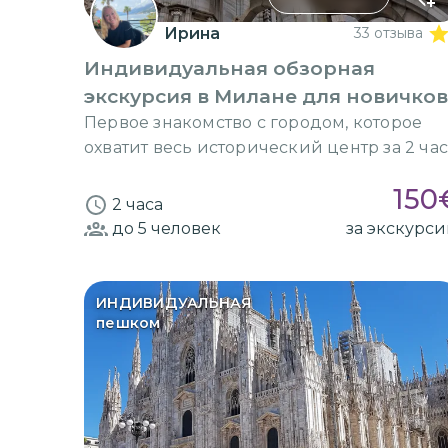
Ирина
33 отзыва
Индивидуальная обзорная
экскурсия в Милане для новичков
Первое знакомство с городом, которое
охватит весь исторический центр за 2 ча
150
2 часа
до 5
человек
за экскурс
ИНДИВИДУАЛЬНАЯ
пешком