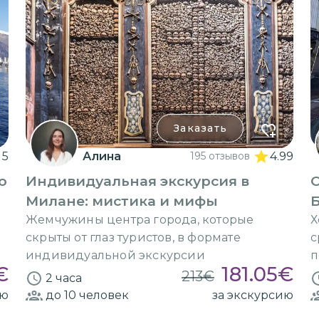
Заказать
5
Алина
195 отзывов
4.99
о
Индивидуальная экскурсия в
О
Милане: мистика и мифы
Жемчужины центра города, которые
Х
скрыты от глаз туристов, в формате
с
индивидуальной экскурсии
п
€
181.05
€
213
€
2 часа
ию
до 10
человек
за экскурсию