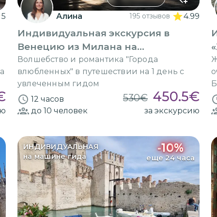
5
Алина
195 отзывов
4.99
Индивидуальная экскурсия в
Венецию из Милана на
скоростном поезде
М
Волшебство и романтика "Города
Ж
са
влюбленных" в путешествии на 1 день с
о
увлеченным гидом
Б
€
450.5
€
530
€
12 часов
ию
до 10
человек
за экскурсию
-
10
%
ИНДИВИДУАЛЬНАЯ
на машине гида
еще 24 часа