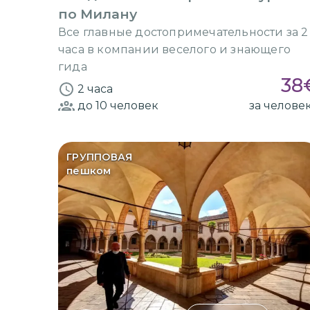
по Милану
Все главные достопримечательности за 2
часа в компании веселого и знающего
гида
38
2 часа
до 10
человек
за челове
ГРУППОВАЯ
пешком