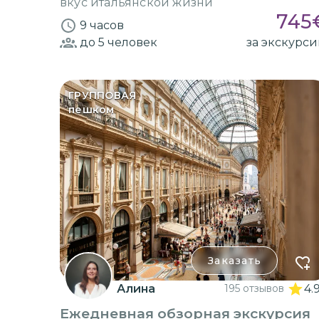
вкус итальянской жизни
745
9 часов
до 5
человек
за экскурс
ГРУППОВАЯ
пешком
Заказать
Алина
195 отзывов
4.
Ежедневная обзорная экскурсия