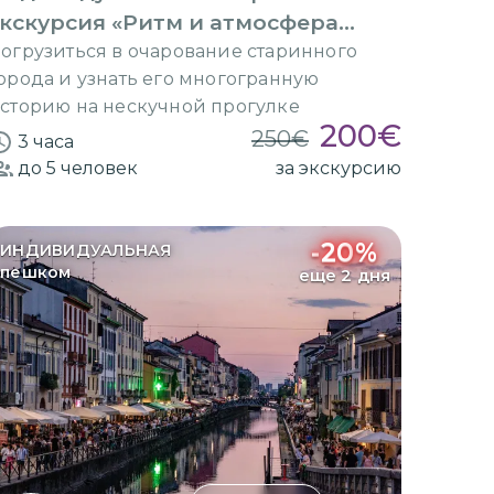
кскурсия «Ритм и атмосфера
Милана»
огрузиться в очарование старинного
орода и узнать его многогранную
сторию на нескучной прогулке
200
€
250
€
3 часа
до 5
человек
за экскурсию
-
20
%
ИНДИВИДУАЛЬНАЯ
пешком
еще 2 дня