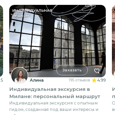
ИНДИВИДУАЛЬНАЯ
пешком
Заказать
5
Алина
195 отзывов
4.99
Индивидуальная экскурсия в
Милане: персональный маршрут
п
Индивидуальная экскурсия с опытным
О
гидом, созданная под ваши интересы и
в