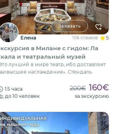
Заказать
Елена
106 отзывов
5
кскурсия в Милане с гидом: Ла
кала и театральный музей
Это лучший в мире театр, ибо доставляет
аивысшее наслаждение». Стендаль
160
€
200
€
1.5 часа
до 10
человек
за экскурсию
ИНДИВИДУАЛЬНАЯ
на машине гида