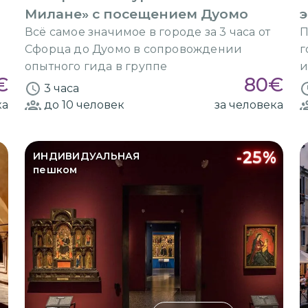
Милане» с посещением Дуомо
э
Всё самое значимое в городе за 3 часа от
П
Сфорца до Дуомо в сопровождении
г
опытного гида в группе
и
€
80
€
3 часа
ка
до 10
человек
за человека
-
25
%
ИНДИВИДУАЛЬНАЯ
пешком