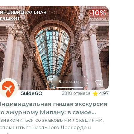
-
10
%
ИНДИВИДУАЛЬНАЯ
пешком
Заказать
GuideGO
2818 отзывов
4.97
Индивидуальная пешая экскурсия
о ажурному Милану: в самое
сердце
знакомиться со знаковыми локациями,
спомнить гениального Леонардо и