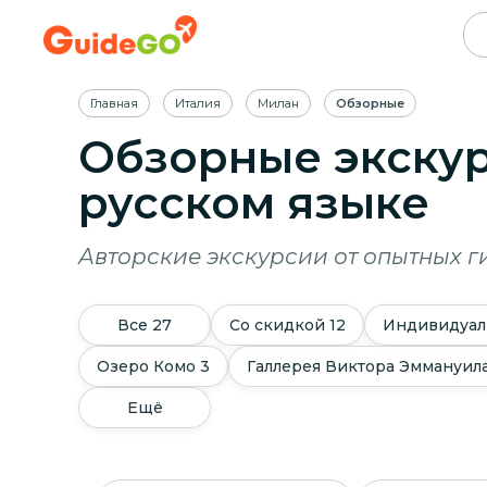
Главная
Италия
Милан
Обзорные
Обзорные экску
русском языке
Авторские экскурсии от опытных г
Все
27
Со скидкой
12
Индивидуал
Озеро Комо
3
Галлерея Виктора Эммануила
Ещё