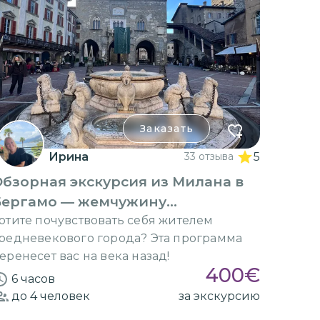
Заказать
Ирина
33 отзыва
5
бзорная экскурсия из Милана в
Бергамо — жемчужину
Средневековья
отите почувствовать себя жителем
редневекового города? Эта программа
еренесет вас на века назад!
400
€
6 часов
до 4
человек
за экскурсию