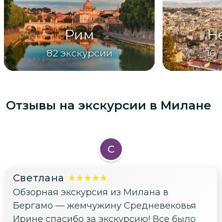
Рим
Н
82
экскурсии
16
Отзывы на экскурсии
в Милане
С
Светлана
Обзорная экскурсия из Милана в
Бергамо — жемчужину Средневековья
Ирине спасибо за экскурсию! Все было