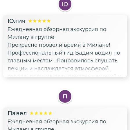
Ю
что теперь храм предстал передо мной
как полноценный участник истории
Юлия
города. Такуя экскурсию рекомендую
Ежедневная обзорная экскурсия по
каждому!
Милану в группе
Прекрасно провели время в Милане!
Профессиональный гид Вадим водил по
главным местам . Понравилось слушать
лекции и наслаждаться атмосферой
города, получив дозу приятных эмоций и
новых знаний.
П
Павел
Ежедневная обзорная экскурсия по
Милану в группе