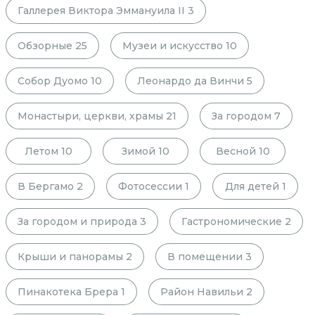
Галлерея Виктора Эммануила II
3
Обзорные
25
Музеи и искусство
10
Собор Дуомо
10
Леонардо да Винчи
5
Монастыри, церкви, храмы
21
За городом
7
Летом
10
Зимой
10
Весной
10
В Бергамо
2
Фотосессии
1
Для детей
1
За городом и природа
3
Гастрономические
2
Крыши и панорамы
2
В помещении
3
Пинакотека Брера
1
Район Навильи
2