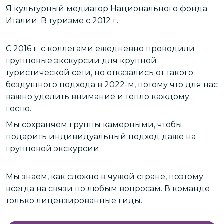
о
Я культурный медиатор Национального фонда
М
Италии. В туризме с 2012 г.
М
В
г
г
С 2016 г. с коллегами ежедневно проводили
и
групповые экскурсии для крупной
туристической сети, но отказались от такого
а:
бездушного подхода в 2022-м, потому что для нас
Н
у
важно уделить внимание и тепло каждому
Д
гостю.
х
М
Мы сохраняем группы камерными, чтобы
э
подарить индивидуальный подход даже на
групповой экскурсии.
и
Мы знаем, как сложно в чужой стране, поэтому
всегда на связи по любым вопросам. В команде
только лицензированные гиды.