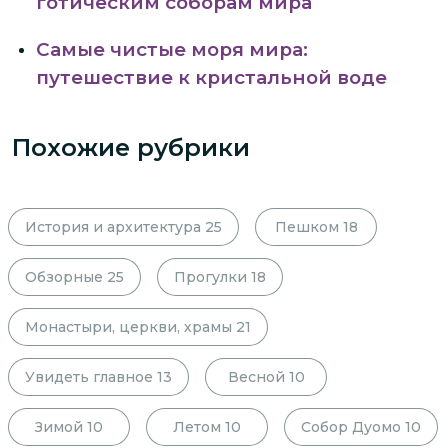
готическим соборам мира
Самые чистые моря мира:
путешествие к кристальной воде
Похожие рубрики
История и архитектура
25
Пешком
18
Обзорные
25
Прогулки
18
Монастыри, церкви, храмы
21
Увидеть главное
13
Весной
10
Зимой
10
Летом
10
Собор Дуомо
10