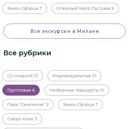
Замок Сфорца
7
Оперный театр Ла Скала
5
Все экскурсии
в Милане
Все рубрики
Со скидкой
12
Индивидуальные
21
Групповые
6
Необычные маршруты
10
Парк "Семпионе"
2
Замок Сфорца
7
Озеро Комо
3