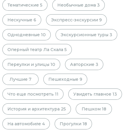
Тематические
5
Необычные дома
3
Нескучные
6
Экспресс-экскурсии
9
Однодневные
10
Экскурсионные туры
3
Оперный театр Ла Скала
5
Переулки и улицы
10
Авторские
3
Лучшие
7
Пешеходные
9
Что еще посмотреть
11
Увидеть главное
13
История и архитектура
25
Пешком
18
На автомобиле
4
Прогулки
18