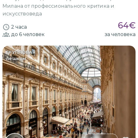
Милана от профессионального критика и
искусствоведа
64
€
2 часа
до 6
человек
за человека
ГРУППОВАЯ
пешком