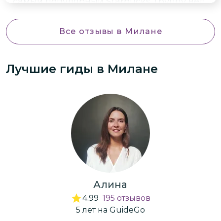
самый популярный Starbucks. Группу вел
Вадим, который держал внимание и
активно вовлекал участников в диалог.
Все отзывы
в Милане
Провели время весело и продуктивно.
Лучшие гиды
в Милане
Алина
4.99
195
отзывов
5
лет
на GuideGo