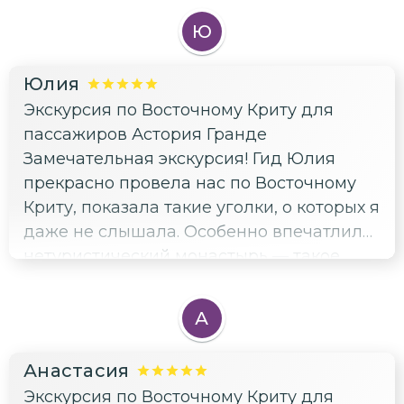
понравилось, что маршрут был продуман
Ю
таким образом, чтобы показать самые
красивые и атмосферные места. Буду
Юлия
рекомендовать эту экскурсию знакомым!
Экскурсия по Восточному Криту для
пассажиров Астория Гранде
Замечательная экскурсия! Гид Юлия
прекрасно провела нас по Восточному
Криту, показала такие уголки, о которых я
даже не слышала. Особенно впечатлил
нетуристический монастырь — такое
тихое и атмосферное место. И виды на
залив Мирабелло просто
А
захватывающие. Спасибо за новые
открытия! Обязательно буду
Анастасия
рекомендовать эту экскурсию.
Экскурсия по Восточному Криту для