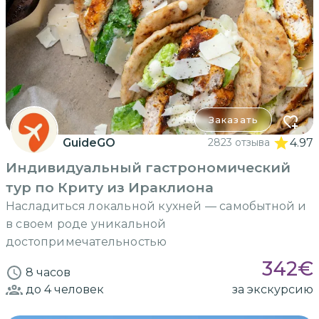
Заказать
GuideGO
2823 отзыва
4.97
Индивидуальный гастрономический
тур по Криту из Ираклиона
Насладиться локальной кухней — самобытной и
в своем роде уникальной
достопримечательностью
342
€
8 часов
до 4
человек
за экскурсию