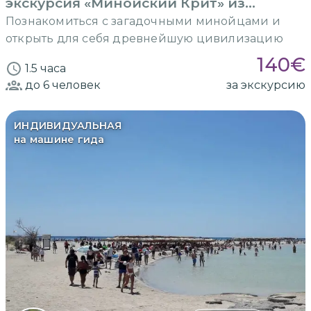
экскурсия «Минойский Крит» из
Ираклиона
Познакомиться с загадочными минойцами и
открыть для себя древнейшую цивилизацию
140
€
1.5 часа
до 6
человек
за экскурсию
ИНДИВИДУАЛЬНАЯ
на машине гида