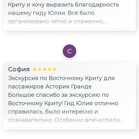
Криту и хочу выразить благодарность
нашему гиду Юлии. Всё было
организовано чётко и слаженно,
несмотря на то что в группе были люди с
разными характерами и
темпераментами. Юлия смогла вовлечь
С
всех участников, создать дружелюбную
атмосферу и учесть интересы каждого.
София
Особенно хочу отметить, как ловко Юлия
Экскурсия по Восточному Криту для
управлялась с таймингом — мы успели
пассажиров Астория Гранде
посетить все запланированные места и
Большое спасибо за экскурсию по
при этом никто не чувствовал спешки.
Восточному Криту! Гид Юлия отлично
Даже те, кто обычно предпочитает
справилась, было интересно и
держаться в стороне, активно
познавательно. Особенно впечатлили
участвовали в обсуждении и задавали
живописные виды и атмосфера
вопросы. Благодарю за отлично
нетуристического Крита. Очень
проведённое время!