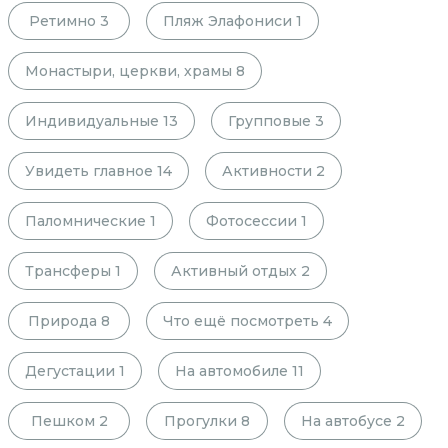
Ретимно
3
Пляж Элафониси
1
Монастыри, церкви, храмы
8
Индивидуальные
13
Групповые
3
Увидеть главное
14
Активности
2
Паломнические
1
Фотосессии
1
Трансферы
1
Активный отдых
2
Природа
8
Что ещё посмотреть
4
Дегустации
1
На автомобиле
11
Пешком
2
Прогулки
8
На автобусе
2