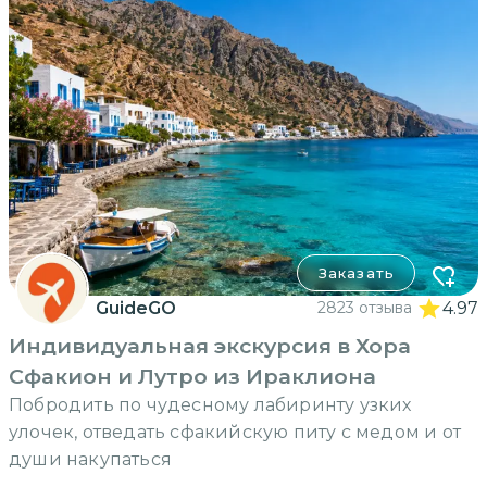
Заказать
GuideGO
2823 отзыва
4.97
Индивидуальная экскурсия в Хора
Сфакион и Лутро из Ираклиона
Побродить по чудесному лабиринту узких
улочек, отведать сфакийскую питу с медом и от
души накупаться