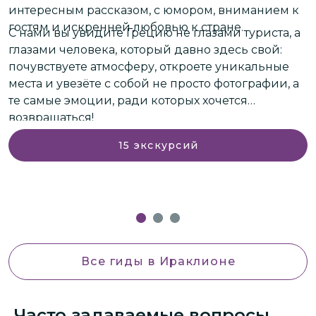
интересным рассказом, с юмором, вниманием к
в
р
гостям и искренней любовью к стране.
в
С нами вы увидите Грецию не глазами туриста, а
т
глазами человека, который давно здесь свой:
о
почувствуете атмосферу, откроете уникальные
г
места и увезёте с собой не просто фотографии, а
с
те самые эмоции, ради которых хочется
п
О
возвращаться!
в
н
н
15
экскурсий
Все гиды
в Ираклионе
Часто задаваемые вопросы