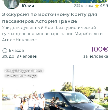
Юлия
233 отзыва
4.99
Экскурсия по Восточному Криту для
пассажиров Астория Гранде
Увидеть душевный Крит без туристической
суеты: деревня, монастырь, залив Мирабелло и
Агиос Николаос
100
€
6 часов
до 19
человек
за человека
ИНДИВИДУАЛЬНАЯ
на машине гида