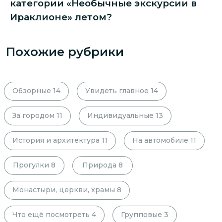
категории «Необычные экскурсии в
Ираклионе» летом?
Похожие рубрики
Обзорные
14
Увидеть главное
14
За городом
11
Индивидуальные
13
История и архитектура
11
На автомобиле
11
Прогулки
8
Природа
8
Монастыри, церкви, храмы
8
Что ещё посмотреть
4
Групповые
3