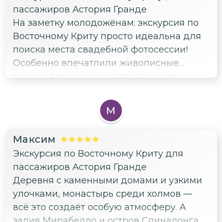
пассажиров Астория Гранде
На заметку молодожёнам: экскурсия по
Восточному Криту просто идеальна для
поиска места свадебной фотосессии!
Особенно впечатлили живописные
горные деревушки и потрясающие
морские пейзажи — такие места словно
созданы для церемонии или фотосессии.
М
Тихая атмосфера нетуристического
монастыря среди холмов могла бы стать
Максим
прекрасным фоном для романтической
Экскурсия по Восточному Криту для
сцены, а виды на залив Мирабелло и
пассажиров Астория Гранде
остров Спиналонга — просто
Деревня с каменными домами и узкими
завораживают. Отдельно хочу
улочками, монастырь среди холмов —
поблагодарить Юлию, нашего гида, за
всё это создаёт особую атмосферу. А
профессионализм и терпение. Она
залив Мирабелло и остров Спиналонга