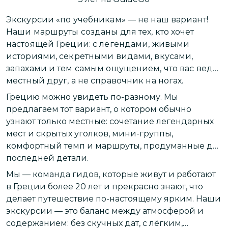
Экскурсии «по учебникам» — не наш вариант!
П
Наши маршруты созданы для тех, кто хочет
о
настоящей Греции: с легендами, живыми
С
историями, секретными видами, вкусами,
запахами и тем самым ощущением, что вас ведёт
Г
местный друг, а не справочник на ногах.
п
Грецию можно увидеть по-разному. Мы
к
предлагаем тот вариант, о котором обычно
в
узнают только местные: сочетание легендарных
а
мест и скрытых уголков, мини-группы,
ж
комфортный темп и маршруты, продуманные до
в
П
последней детали.
о
Мы — команда гидов, которые живут и работают
э
в Греции более 20 лет и прекрасно знают, что
и
делает путешествие по-настоящему ярким. Наши
Д
экскурсии — это баланс между атмосферой и
т
содержанием: без скучных дат, с лёгким,
а
Н