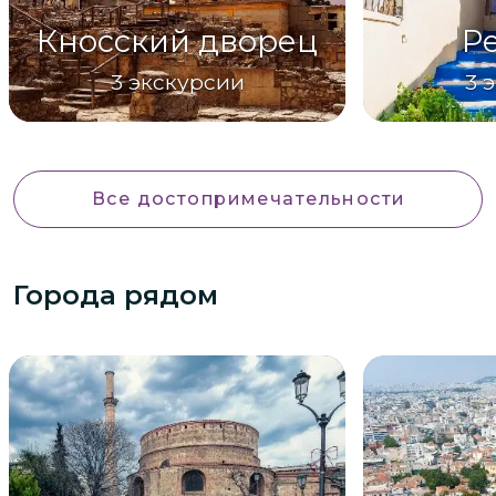
Кносский дворец
Р
3
экскурсии
3
э
Все достопримечательности
Города рядом