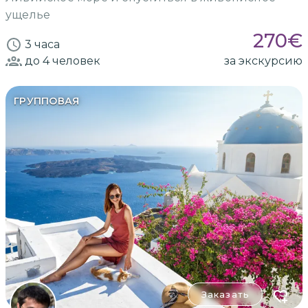
ущелье
270
€
3 часа
до 4
человек
за экскурсию
ГРУППОВАЯ
Заказать