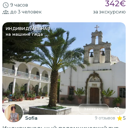
342
€
9 часов
до 3
человек
за экскурсию
ИНДИВИДУАЛЬНАЯ
на машине гида
Заказать
Sofia
9 отзывов
5