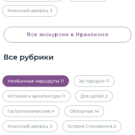
Кносский дворец
3
Все экскурсии
в Ираклионе
Все рубрики
Необычные маршруты
11
За городом
11
История и архитектура
11
Для детей
2
Гастрономические
4
Обзорные
14
Кносский дворец
3
Остров Спиналонга
2