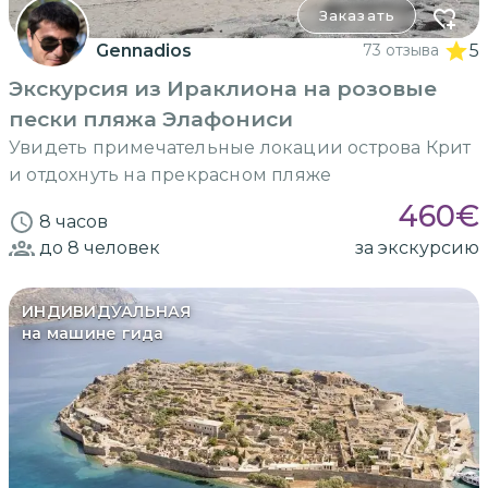
Заказать
Gennadios
73 отзыва
5
Экскурсия из Ираклиона на розовые
пески пляжа Элафониси
Увидеть примечательные локации острова Крит
и отдохнуть на прекрасном пляже
460
€
8 часов
до 8
человек
за экскурсию
ИНДИВИДУАЛЬНАЯ
на машине гида