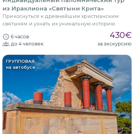
Индивидуальный паломнический тур
из Ираклиона «Святыни Крита»
Прикоснуться к древнейшим христианским
святыням и узнать их уникальную историю
430
€
6 часов
до 4
человек
за экскурсию
ГРУППОВАЯ
на автобусе