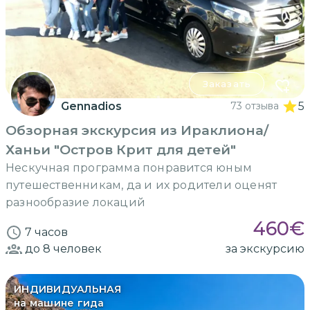
Заказать
Gennadios
73 отзыва
5
Обзорная экскурсия из Ираклиона/
Ханьи "Остров Крит для детей"
Нескучная программа понравится юным
путешественникам, да и их родители оценят
разнообразие локаций
460
€
7 часов
до 8
человек
за экскурсию
ИНДИВИДУАЛЬНАЯ
на машине гида