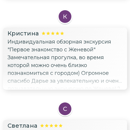
любит путешествия и загадочные места!
К
Кристина
Индивидуальная обзорная экскурсия
"Первое знакомство с Женевой"
Замечательная прогулка, во время
которой можно очень близко
познакомиться с городом) Огромное
спасибо Дарье за увлекательную и очень
познавательную экскурсию по Женеве! 2
часа пролетели как одно мгновение. Мы
посетили самые знаковые места города,
С
а также Дарья интересно рассказала об
истории и судьбе города!
Светлана