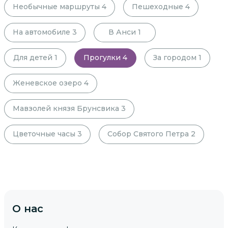
Необычные маршруты
4
Пешеходные
4
На автомобиле
3
В Анси
1
Для детей
1
Прогулки
4
За городом
1
Женевское озеро
4
Мавзолей князя Брунсвика
3
Цветочные часы
3
Собор Святого Петра
2
О нас