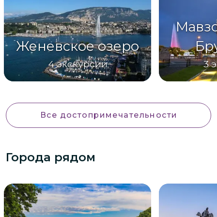
Мавзо
Женевское озеро
Бр
4
экскурсии
3
э
Все достопримечательности
Города рядом