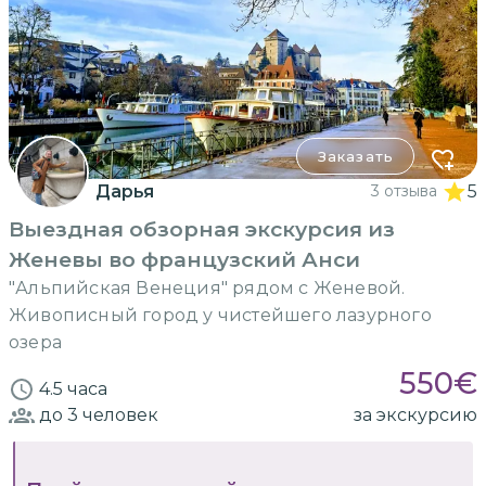
Заказать
Дарья
3 отзыва
5
Выездная обзорная экскурсия из
Женевы во французский Анси
"Альпийская Венеция" рядом с Женевой.
Живописный город у чистейшего лазурного
озера
550
€
4.5 часа
до 3
человек
за экскурсию