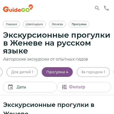
Главная
Швейцария
Женева
Прогулки
Экскурсионные прогулки
в Женеве
на русском
языке
Авторские экскурсии от опытных гидов
Для детей
1
Прогулки
4
За городом
1
Фильтр
Даты
Экскурсионные прогулки в
Женеве