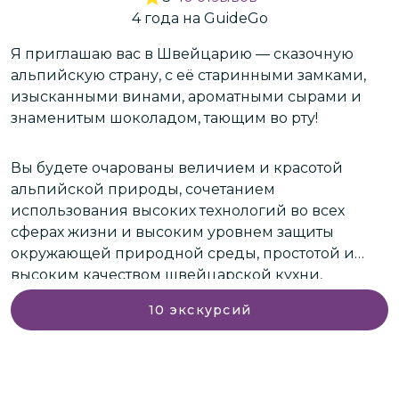
4
года
на GuideGo
ым
Я приглашаю вас в Швейцарию — сказочную
М
альпийскую страну, с её старинными замками,
г
изысканными винами, ароматными сырами и
л
знаменитым шоколадом, тающим во рту!
р
о
Вы будете очарованы величием и красотой
Г
альпийской природы, сочетанием
в
использования высоких технологий во всех
у
сферах жизни и высоким уровнем защиты
о
окружающей природной среды, простотой и
высоким качеством швейцарской кухни,
а
К
обилием исторических памятников, старинных
к
10
экскурсий
замков и высоким уровнем жизни в этой стране,
и
новейшими разработками, применяемыми в
медицине, образовании, строительстве и других
отраслях.