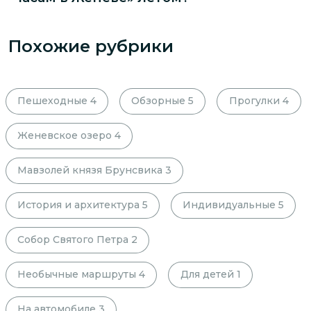
Похожие рубрики
Пешеходные
4
Обзорные
5
Прогулки
4
Женевское озеро
4
Мавзолей князя Брунсвика
3
История и архитектура
5
Индивидуальные
5
Собор Святого Петра
2
Необычные маршруты
4
Для детей
1
На автомобиле
3