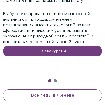
знаменитым шоколадом, тающим во рту!
р
о
Вы будете очарованы величием и красотой
Г
альпийской природы, сочетанием
в
использования высоких технологий во всех
у
сферах жизни и высоким уровнем защиты
о
окружающей природной среды, простотой и
высоким качеством швейцарской кухни,
а
К
обилием исторических памятников, старинных
к
10
экскурсий
замков и высоким уровнем жизни в этой стране,
и
новейшими разработками, применяемыми в
медицине, образовании, строительстве и других
отраслях.
Все гиды
в Женеве