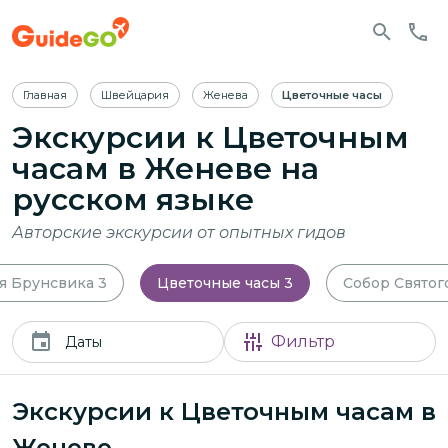
Главная
Швейцария
Женева
Цветочные часы
Экскурсии к Цветочным
часам в Женеве
на
русском языке
Авторские экскурсии от опытных гидов
я Брунсвика
3
Цветочные часы
3
Собор Святог
Фильтр
Даты
Экскурсии к Цветочным часам в
Женеве