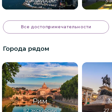
4
экскурсии
3
э
Все достопримечательности
Города рядом
Рим
82
экскурсии
27