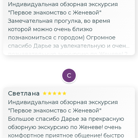
Индивидуальная обзорная экскурсия
"Первое знакомство с Женевой"
Замечательная прогулка, во время
которой можно очень близко
познакомиться с городом) Огромное
спасибо Дарье за увлекательную и очень
познавательную экскурсию по Женеве! 2
часа пролетели как одно мгновение. Мы
посетили самые знаковые места города,
С
а также Дарья интересно рассказала об
истории и судьбе города!
Светлана
Индивидуальная обзорная экскурсия
"Первое знакомство с Женевой"
Большое спасибо Дарье за прекрасную
обзорную экскурсию по Женеве! очень
комфортное приятное общение! быстро