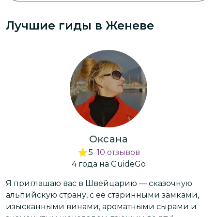
Лучшие гиды
в Женеве
Оксана
5
10
отзывов
4
года
на GuideGo
ым
Я приглашаю вас в Швейцарию — сказочную
М
альпийскую страну, с её старинными замками,
г
изысканными винами, ароматными сырами и
л