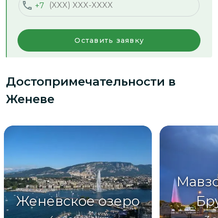
+7
Оставить заявку
Достопримечательности
в
Женеве
Мавзо
Женевское озеро
Бр