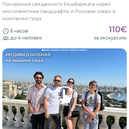
Покорение священного Бешбармага через
инопланетные ландшафты и Розовое озеро в
компании гида
110
€
6 часов
до 4
человек
за экскурсию
ИНДИВИДУАЛЬНАЯ
на машине гида