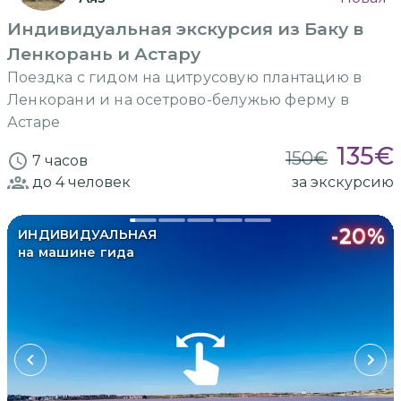
Индивидуальная экскурсия из Баку в
Ленкорань и Астару
Поездка с гидом на цитрусовую плантацию в
Ленкорани и на осетрово-белужью ферму в
Астаре
135
€
150
€
7 часов
до 4
человек
за экскурсию
-
20
%
ИНДИВИДУАЛЬНАЯ
на машине гида