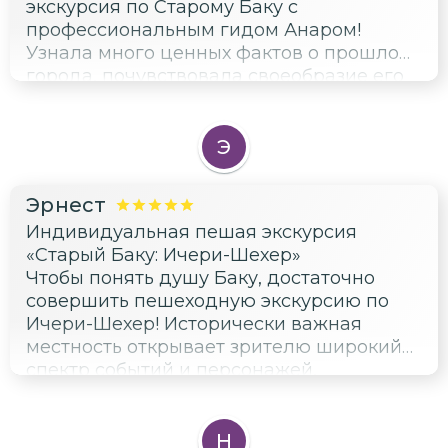
экскурсия по Старому Баку с
профессиональным гидом Анаром!
Узнала много ценных фактов о прошлом
города, почувствовала своеобразие его
среды обитания и вспомнила кадры из
любимых советских фильмов.
Э
Эрнест
Индивидуальная пешая экскурсия
«Старый Баку: Ичери-Шехер»
Чтобы понять душу Баку, достаточно
совершить пешеходную экскурсию по
Ичери-Шехер! Исторически важная
местность открывает зрителю широкий
спектр событий и персонажей,
повлиявших на формирование
современного города. Услышал свежие
подробности о местах съемок советских
Н