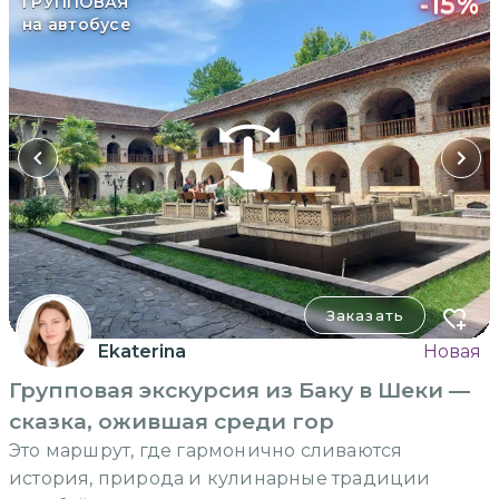
-
15
%
ГРУППОВАЯ
на автобусе
Заказать
Ekaterina
Новая
Групповая экскурсия из Баку в Шеки —
сказка, ожившая среди гор
Это маршрут, где гармонично сливаются
история, природа и кулинарные традиции