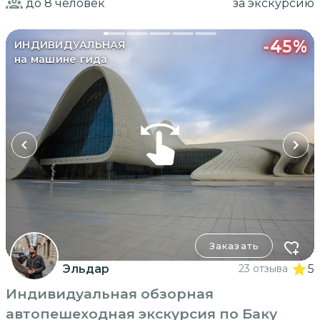
до 8
человек
за экскурсию
-
45
%
ИНДИВИДУАЛЬНАЯ
на машине гида
Заказать
Эльдар
23 отзыва
5
Индивидуальная обзорная
автопешеходная экскурсия по Баку