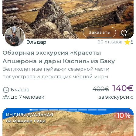
Заказать
Эльдар
20 отзывов
5
Обзорная экскурсия «Красоты
Апшерона и дары Каспия» из Баку
Великолепные пейзажи северной части
полуострова и дегустация чёрной икры
140
€
400
€
6 часов
до 7
человек
за экскурсию
-
10
%
ИНДИВИДУАЛЬНАЯ
на машине гида