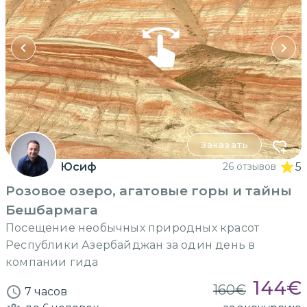
Заказать
Юсиф
26 отзывов
5
Розовое озеро, агатовые горы и тайны
Бешбармага
Посещение необычных природных красот
Республики Азербайджан за один день в
компании гида
144
€
160
€
7 часов