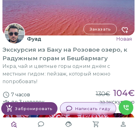
Заказать
Фуад
Новая
Экскурсия из Баку на Розовое озеро, к
Радужным горам и Бешбармагу
Икра, чай и цветные горы одним днём с
местным гидом: пейзаж, который можно
попробовать!
104
€
130
€
7 часов
до 3
человек
за экскурсию
Забронировать
Написать гиду
ГРУППОВАЯ