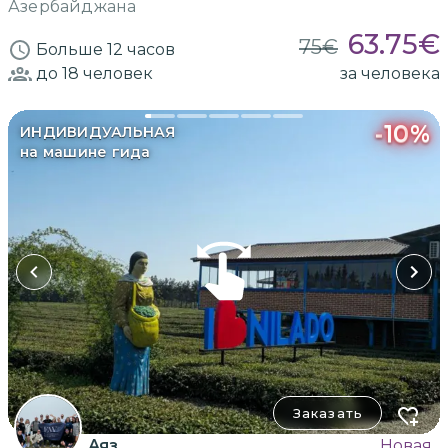
Азербайджана
63.75
€
75
€
Больше 12 часов
до 18
человек
за человека
-
10
%
ИНДИВИДУАЛЬНАЯ
на машине гида
Заказать
Аяз
Новая