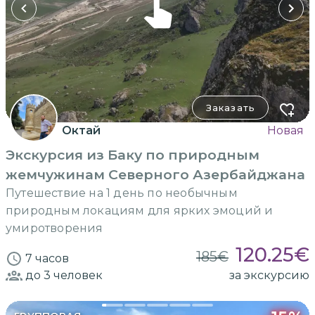
Заказать
Октай
Новая
Экскурсия из Баку по природным
жемчужинам Северного Азербайджана
Путешествие на 1 день по необычным
природным локациям для ярких эмоций и
умиротворения
120.25
€
185
€
7 часов
до 3
человек
за экскурсию