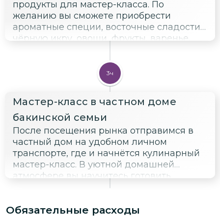
продукты для мастер-класса. По
желанию вы сможете приобрести
ароматные специи, восточные сладости,
чёрную икру, овощи, фрукты, варенье,
сухофрукты и многие другие
понравившиеся продукты и местные
деликатесы.
3ч
Мастер-класс в частном доме
бакинской семьи
После посещения рынка отправимся в
частный дом на удобном личном
транспорте, где и начнётся кулинарный
мастер-класс. В уютной домашней
атмосфере вы научитесь готовить
настоящий бакинский плов, который по
своему вкусу и технике приготовления во
Обязательные расходы
многом отличается от узбекского плова.