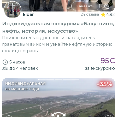
Заказать
Eldar
24 отзыва
4.92
Индивидуальная экскурсия «Баку: вино,
нефть, история, искусство»
Прикоснитесь к древности, насладитесь
гранатовым вином и узнайте нефтяную историю
столицы страны
95
€
5 часов
до 4
человек
за экскурсию
-
35
%
ИНДИВИДУАЛЬНАЯ
на машине гида