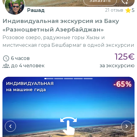
Заказать
Рашад
21 отзыв
5
Индивидуальная экскурсия из Баку
«Разноцветный Азербайджан»
Розовое озеро, радужные горы Хызы и
мистическая гора Бешбармаг в одной экскурсии
125
€
6 часов
до 4
человек
за экскурсию
-
65
%
ИНДИВИДУАЛЬНАЯ
на машине гида