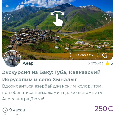
Заказать
Анар
3 отзыва
5
Экскурсия из Баку: Губа, Кавказский
Иерусалим и село Хыналыг
Вдохновиться азербайджанским колоритом,
полюбоваться пейзажами и даже вспомнить
Александра Дюма!
250
€
9 часов