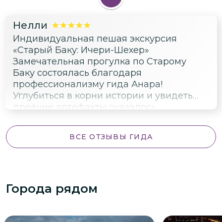
фильмов и поверил в магию
кинематографа!
Нелли
Индивидуальная пешая экскурсия
«Старый Баку: Ичери-Шехер»
Замечательная прогулка по Старому
Баку состоялась благодаря
профессионализму гида Анара!
Углубиться в корни истории и увидеть
древние артефакты оказалось
захватывающим занятием. Теперь могу
смело утверждать, что полноценно
ВСЕ ОТЗЫВЫ ГИДА
чувствую связь времен и народов!
Города рядом