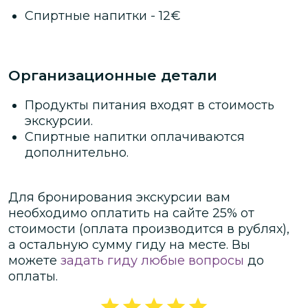
Затем приступим ко второму блюду — на
Спиртные напитки
-
12
€
выбор кюфта-бозбаш или левенги из
курицы. После приготовления всех блюд
нас ждёт дружеская трапеза, где вместе
попробуем всё, что создали своими
Организационные детали
руками. Это будет не просто обучение, а
настоящий кулинарный праздник,
Продукты питания входят в стоимость
наполненный тёплыми разговорами и
экскурсии.
искренним общением. Во время мастер-
Спиртные напитки оплачиваются
класса вы сможете делать фото и видео.
дополнительно.
Для бронирования экскурсии вам
необходимо оплатить на сайте
25
% от
стоимости
(оплата производится в рублях)
,
а остальную сумму гиду на месте.
Вы
можете
задать гиду любые вопросы
до
оплаты.