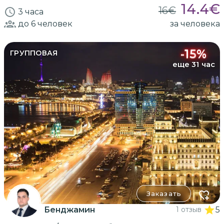
14.4
€
16
€
3 часа
до 6
человек
за человека
-
15
%
ГРУППОВАЯ
еще 31 час
Заказать
Бенджамин
1 отзыв
5