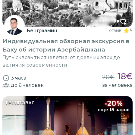
Заказать
Бенджамин
1 отзыв
5
Индивидуальная обзорная экскурсия в
Баку об истории Азербайджана
Путь сквозь тысячелетия: от древних эпох до
величия современности
18
€
20
€
3 часа
до 6
человек
за человека
-
20
%
ГРУППОВАЯ
еще 18 часов