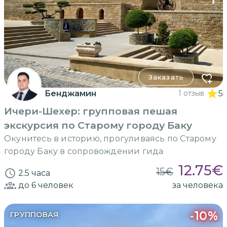
Заказать
Бенджамин
1 отзыв
5
Ичери-Шехер: групповая пешая
экскурсия по Старому городу Баку
Окунитесь в историю, прогуливаясь по Старому
городу Баку в сопровождении гида
12.75
€
15
€
2.5 часа
до 6
человек
за человека
-
10
%
ГРУППОВАЯ