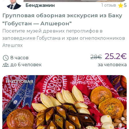
Бенджамин
1 отзыв
5
Групповая обзорная экскурсия из Баку
"Гобустан — Апшерон"
Посетите музей древних петроглифов в
заповеднике Гобустана и храм огнепоклонников
Атешгях
25.2
€
28
€
8 часов
до 6
человек
за человека
ГРУППОВАЯ