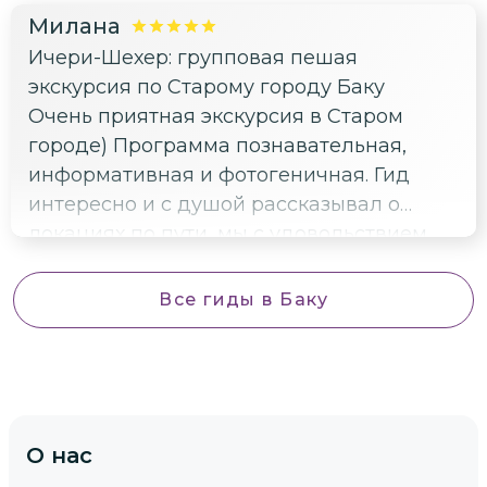
Милана
Ичери-Шехер: групповая пешая
экскурсия по Старому городу Баку
Очень приятная экскурсия в Старом
городе) Программа познавательная,
информативная и фотогеничная. Гид
интересно и с душой рассказывал о
локациях по пути, мы с удовольствием
провели время в Баку. Ичери-Шехер
впечатлил, спасибо💜💙💚
Все гиды
в Баку
О нас