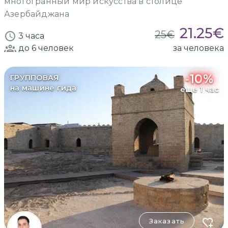
многогранный мир искусства в столице
Азербайджана
21.25
€
25
€
3 часа
до 6
человек
за человека
-
10
%
ГРУППОВАЯ
на машине гида
еще 1 час
Заказать