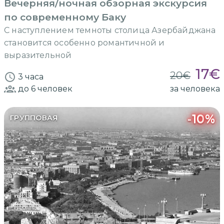
Вечерняя/ночная обзорная экскурсия
по современному Баку
С наступлением темноты столица Азербайджана
становится особенно романтичной и
выразительной
17
€
20
€
3 часа
до 6
человек
за человека
-
10
%
ГРУППОВАЯ