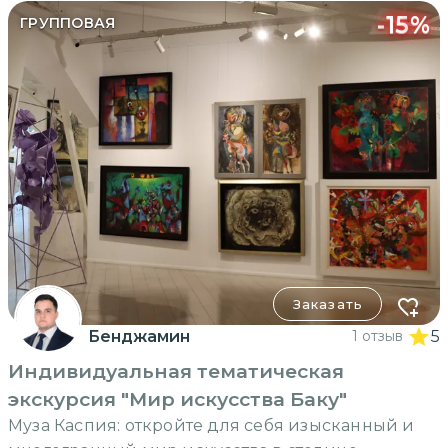
-
15
%
ГРУППОВАЯ
Заказать
Бенджамин
1 отзыв
5
Индивидуальная тематическая
экскурсия "Мир искусства Баку"
Муза Каспия: откройте для себя изысканный и