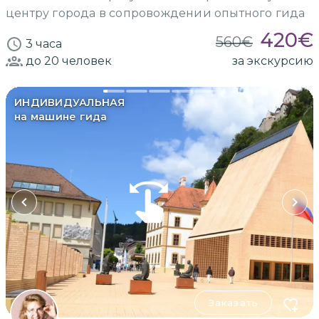
центру города в сопровождении опытного гида
420
€
560
€
3 часа
до 20
человек
за экскурсию
ИНДИВИДУАЛЬНАЯ
на машине гида
Заказать