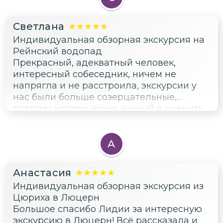
исторические факты о главных
достопримечательностях города и не
Светлана
только:). От экскурсии остались
Индивидуальная обзорная экскурсия на
положительные эмоции. Лидия
Рейнский водопад
замечательный, коммуникабельный,
Прекрасный, адекватный человек,
позитивный человек, помогает
интересный собеседник, ничем не
полезными советами, знает интересные
напрягла и не расстроила, экскурсии у
фотолокации в городе, ещё хочу
нас были больше созерцательные,
отметить интересный и познавательный
поэтому исторических знаний я оценить
профиль в соцсетях!
не смогла, но уверена с ними всё в
полном порядке!
А
Анастасия
Индивидуальная обзорная экскурсия из
Цюриха в Люцерн
Большое спасибо Лидии за интересную
экскурсию в Люцерн! Всё рассказала и