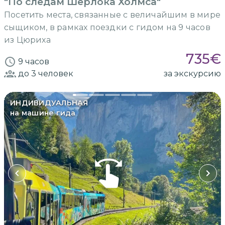
"По следам Шерлока Холмса"
Посетить места, связанные с величайшим в мире
сыщиком, в рамках поездки с гидом на 9 часов
из Цюриха
735
€
9 часов
до 3
человек
за экскурсию
ИНДИВИДУАЛЬНАЯ
на машине гида