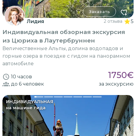
Заказать
Лидия
2 отзыва
5
Индивидуальная обзорная экскурсия
из Цюриха в Лаутербруннен
Величественные Альпы, долина водопадов и
горные озера в поездке с гидом на панорамном
автомобиле
1750
€
10 часов
до 6
человек
за экскурсию
ИНДИВИДУАЛЬНАЯ
на машине гида