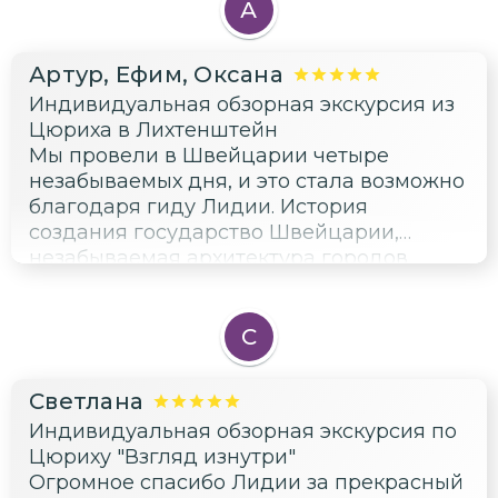
своим друзьям и знакомым. И, если нам
А
доведется побывать в Цюрихе, то
надеюсь на новую встречу!
Артур, Ефим, Оксана
Индивидуальная обзорная экскурсия из
Цюриха в Лихтенштейн
Мы провели в Швейцарии четыре
незабываемых дня, и это стала возможно
благодаря гиду Лидии. История
создания государство Швейцарии,
незабываемая архитектура городов
Цюриха, Люцерна, Княжества
Лихтенштейн и Штайн-на-Рейне,
необыкновенной красоты природа, все
С
это было профессионально показано в
течение нашей экскурсии. Запомнилось
Светлана
посещение музеев, церквей,
Индивидуальная обзорная экскурсия по
оригинальных ресторанчиков, и так же
Цюриху "Взгляд изнутри"
запомнился ресторан, где нам подали
Огромное спасибо Лидии за прекрасный
оригинально приготовленную щуку.