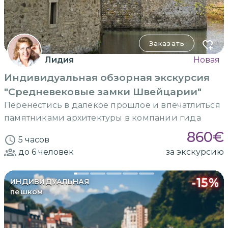
Заказать
Лидия
Новая
Индивидуальная обзорная экскурсия
"Средневековые замки Швейцарии"
Перенестись в далекое прошлое и впечатлиться
памятниками архитектуры в компании гида
860
€
5 часов
до 6
человек
за экскурсию
-
15
%
ИНДИВИДУАЛЬНАЯ
пешком