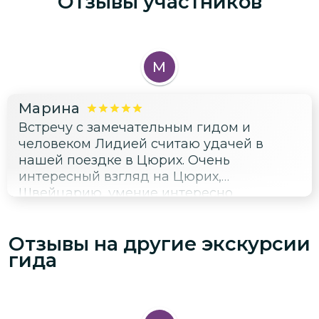
Отзывы участников
М
Марина
Встречу с замечательным гидом и
человеком Лидией считаю удачей в
нашей поездке в Цюрих. Очень
интересный взгляд на Цюрих,
Швейцарию, умение интересно
рассказать и показать историю и
современность. Очень жаль, что мы
Отзывы на другие экскурсии
провели в ее обществе, только один
гида
день. Но даже за это время Лидия смогла
очень много нам показать, оперативно
меняя планы исходя из наших интересов.
Обязательно буду рекомендовать ее