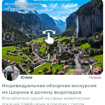
ИНДИВИДУАЛЬНАЯ
на машине гида
Заказать
Юлия
Новая
Индивидуальная обзорная экскурсия
из Цюриха в долину водопадов
Впечатлиться одной из самых живописных
локаций Швейцарии в поездке с гидом