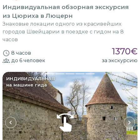
Индивидуальная обзорная экскурсия
из Цюриха в Люцерн
Знаковые локации одного из красивейших
городов Швейцарии в поездке с гидом на 8
часов
1370
€
8 часов
до 6
человек
за экскурсию
ИНДИВИДУАЛЬНАЯ
на машине гида