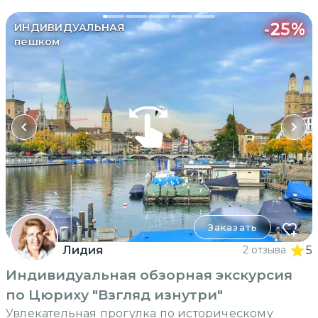
-
25
%
ИНДИВИДУАЛЬНАЯ
пешком
Заказать
Лидия
2 отзыва
5
Индивидуальная обзорная экскурсия
по Цюриху "Взгляд изнутри"
Увлекательная прогулка по историческому