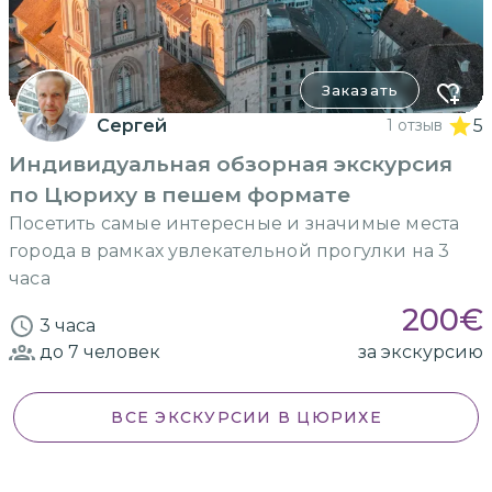
Заказать
Сергей
1 отзыв
5
Индивидуальная обзорная экскурсия
по Цюриху в пешем формате
Посетить самые интересные и значимые места
города в рамках увлекательной прогулки на 3
часа
200
€
3 часа
до 7
человек
за экскурсию
ВСЕ ЭКСКУРСИИ
В ЦЮРИХЕ