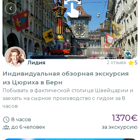
Заказать
Лидия
2 отзыва
5
Индивидуальная обзорная экскурсия
из Цюриха в Берн
Побывать в фактической столице Швейцарии и
заехать на сырное производство с гидом за 8
часов
1370
€
8 часов
до 6
человек
за экскурсию