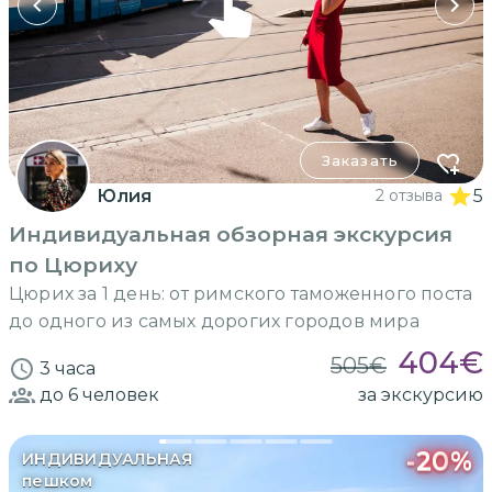
Заказать
Юлия
2 отзыва
5
Индивидуальная обзорная экскурсия
по Цюриху
Цюрих за 1 день: от римского таможенного поста
до одного из самых дорогих городов мира
404
€
505
€
3 часа
до 6
человек
за экскурсию
-
20
%
ИНДИВИДУАЛЬНАЯ
пешком