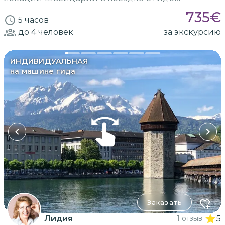
735
€
5 часов
до 4
человек
за экскурсию
ИНДИВИДУАЛЬНАЯ
на машине гида
Заказать
Лидия
1 отзыв
5