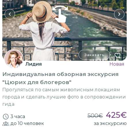
Заказать
Лидия
Новая
Индивидуальная обзорная экскурсия
"Цюрих для блогеров"
Прогуляться по самым живописным локациям
города и сделать лучшие фото в сопровождении
гида
425
€
500
€
3 часа
до 10
человек
за экскурсию