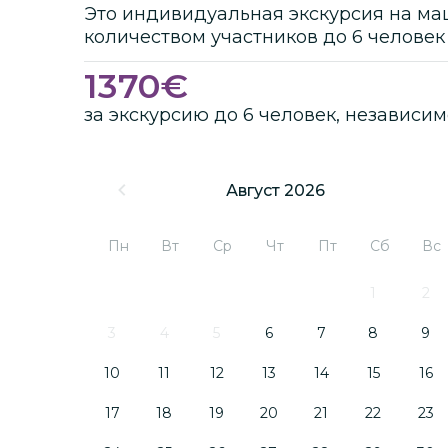
Это
индивидуальная
экскурсия
на ма
количеством участников
до
6 человек
1370
€
за экскурсию до 6 человек, независим
Август 2026
Пн
Вт
Ср
Чт
Пт
Сб
Вс
1
2
3
4
5
6
7
8
9
10
11
12
13
14
15
16
17
18
19
20
21
22
23