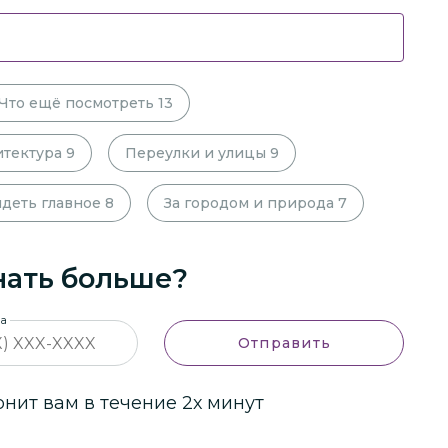
Что ещё посмотреть
13
итектура
9
Переулки и улицы
9
деть главное
8
За городом и природа
7
нать больше?
на
Отправить
ит вам в течение 2х минут