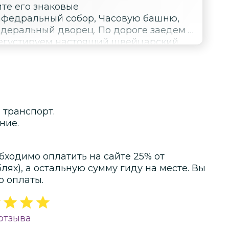
ите его знаковые
афедральный собор, Часовую башню,
деральный дворец. По дороге заедем в
дегустируем настоящий швейцарский
 транспорт.
ние.
бходимо оплатить на сайте
25
% от
блях)
, а остальную сумму гиду на месте.
Вы
о оплаты.
отзыва