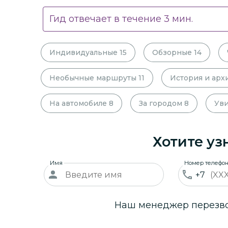
Гид отвечает в течение
3
мин.
Индивидуальные
15
Обзорные
14
Необычные маршруты
11
История и арх
На автомобиле
8
За городом
8
Уви
Хотите уз
Имя
Номер телефо
+7
Наш менеджер перезвон