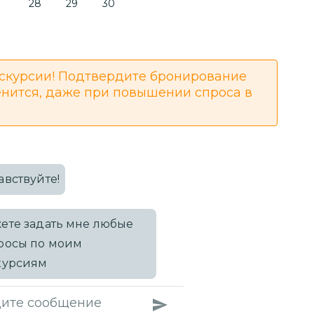
28
29
30
скурсии! Подтвердите бронирование
енится, даже при повышении спроса в
авствуйте!
ете задать мне любые
росы по моим
курсиям