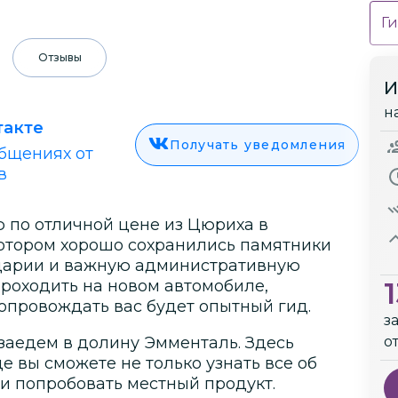
Ги
Отзывы
И
н
такте
Получать уведомления
бщениях от
в
 по отличной цене из Цюриха в
 котором хорошо сохранились памятники
царии и важную административную
проходить на новом автомобиле,
опровождать вас будет опытный гид.
з
заедем в долину Эмменталь. Здесь
о
е вы сможете не только узнать все об
и попробовать местный продукт.