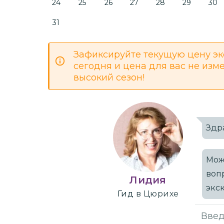
24
25
26
27
28
29
30
31
Зафиксируйте текущую цену эк
сегодня и цена для вас не изм
высокий сезон!
Здр
Мож
воп
Лидия
экс
Гид
в Цюрихе