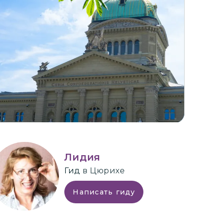
+
4
Лидия
Гид
в Цюрихе
Написать гиду