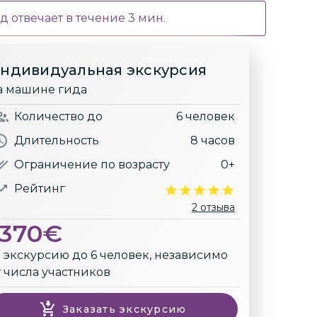
д отвечает в течение
3
мин.
ндивидуальная экскурсия
а машине гида
Количество
до
6 человек
Длительность
8 часов
Ограничение по возрасту
0+
Рейтинг
2 отзыва
1370
€
а экскурсию до 6 человек, независимо
т числа участников
Заказать экскурсию