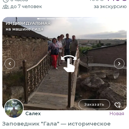
до 7
человек
за экскурсию
ИНДИВИДУАЛЬНАЯ
на машине гида
Заказать
Салех
Новая
Заповедник "Гала" — историческое