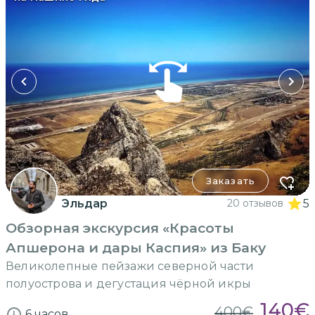
Заказать
Эльдар
20 отзывов
5
Обзорная экскурсия «Красоты
Апшерона и дары Каспия» из Баку
Великолепные пейзажи северной части
полуострова и дегустация чёрной икры
140
€
400
€
6 часов