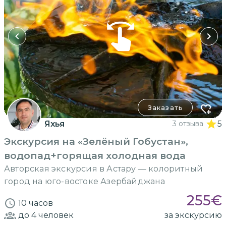
Заказать
Яхья
3 отзыва
5
Экскурсия на «Зелёный Гобустан»,
водопад+горящая холодная вода
Авторская экскурсия в Астару — колоритный
город на юго-востоке Азербайджана
255
€
10 часов
до 4
человек
за экскурсию