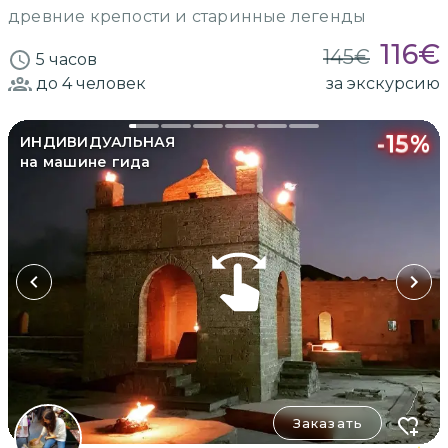
древние крепости и старинные легенды
116
€
145
€
5 часов
до 4
человек
за экскурсию
-
15
%
ИНДИВИДУАЛЬНАЯ
на машине гида
Заказать