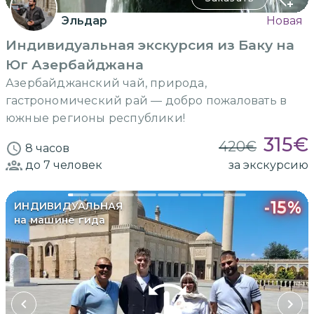
Эльдар
Новая
Индивидуальная экскурсия из Баку на
Юг Азербайджана
Азербайджанский чай, природа,
гастрономический рай — добро пожаловать в
южные регионы республики!
315
€
420
€
8 часов
до 7
человек
за экскурсию
-
15
%
ИНДИВИДУАЛЬНАЯ
на машине гида