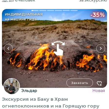
до 6
человек
за экскурсию
-
35
%
ИНДИВИДУАЛЬНАЯ
на машине гида
Заказать
Эльдар
Новая
Экскурсия из Баку в Храм
огнепоклонников и на Горящую гору