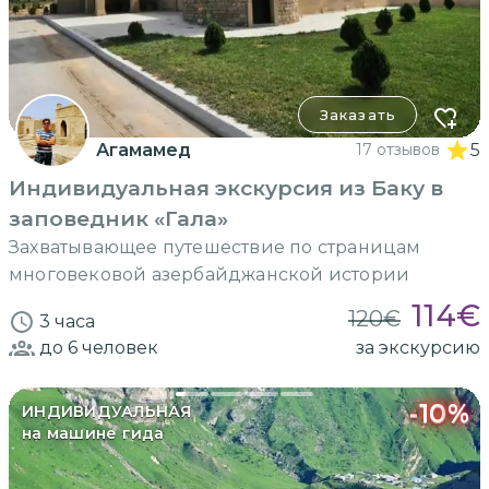
Заказать
Агамамед
17 отзывов
5
Индивидуальная экскурсия из Баку в
заповедник «Гала»
Захватывающее путешествие по страницам
многовековой азербайджанской истории
114
€
120
€
3 часа
до 6
человек
за экскурсию
-
10
%
ИНДИВИДУАЛЬНАЯ
на машине гида