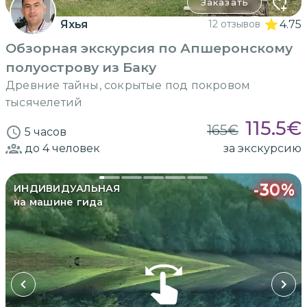
Заказать
Яхья
12 отзывов
4.75
Обзорная экскурсия по Апшеронскому
полуострову из Баку
Древние тайны, сокрытые под покровом
тысячелетий
115.5
€
165
€
5 часов
до 4
человек
за экскурсию
-
30
%
ИНДИВИДУАЛЬНАЯ
на машине гида