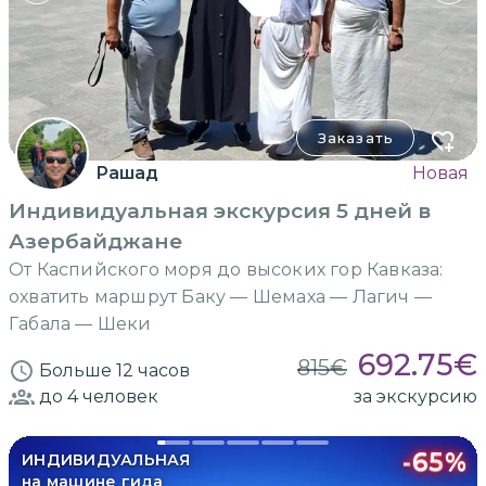
Заказать
Рашад
Новая
Индивидуальная экскурсия 5 дней в
Азербайджане
От Каспийского моря до высоких гор Кавказа:
охватить маршрут Баку — Шемаха — Лагич —
Габала — Шеки
692.75
€
815
€
Больше 12 часов
до 4
человек
за экскурсию
-
65
%
ИНДИВИДУАЛЬНАЯ
на машине гида