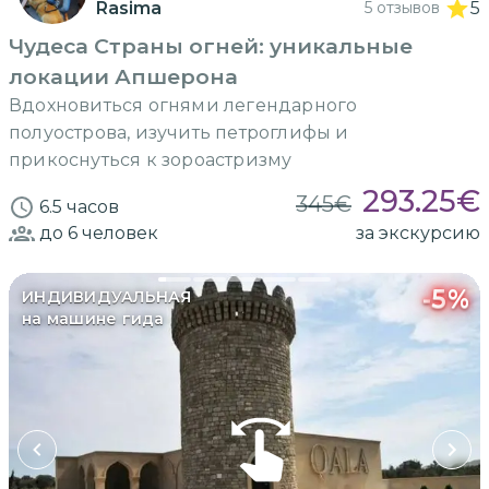
Rasima
5 отзывов
5
Чудеса Страны огней: уникальные
локации Апшерона
Вдохновиться огнями легендарного
полуострова, изучить петроглифы и
прикоснуться к зороастризму
293.25
€
345
€
6.5 часов
до 6
человек
за экскурсию
-
5
%
ИНДИВИДУАЛЬНАЯ
на машине гида