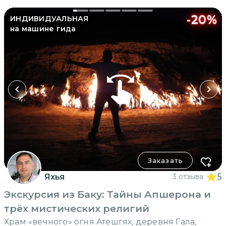
-
20
%
ИНДИВИДУАЛЬНАЯ
на машине гида
Заказать
Яхья
3 отзыва
5
Экскурсия из Баку: Тайны Апшерона и
трёх мистических религий
Храм «вечного» огня Атешгях, деревня Гала,