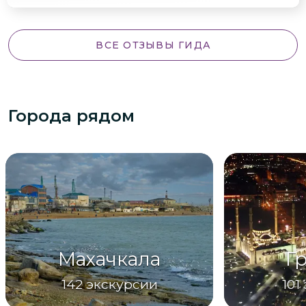
ВСЕ ОТЗЫВЫ ГИДА
Города рядом
Махачкала
Г
142
экскурсии
101