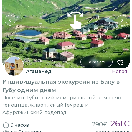
Заказать
Агамамед
Новая
Индивидуальная экскурсия из Баку в
Губу одним днём
Посетить Губинский мемориальный комплекс
геноцида, живописный Гечреш и
Афурджинский водопад
261
€
290
€
9 часов