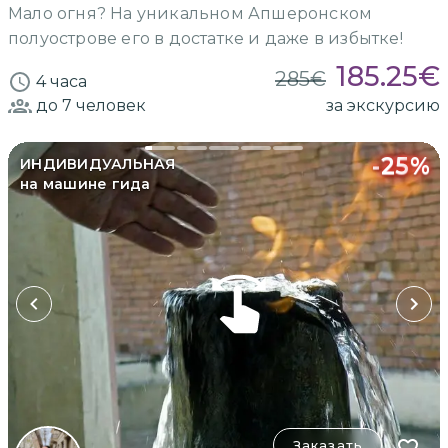
Мало огня? На уникальном Апшеронском
полуострове его в достатке и даже в избытке!
185.25
€
285
€
4 часа
до 7
человек
за экскурсию
-
25
%
ИНДИВИДУАЛЬНАЯ
на машине гида
Заказать