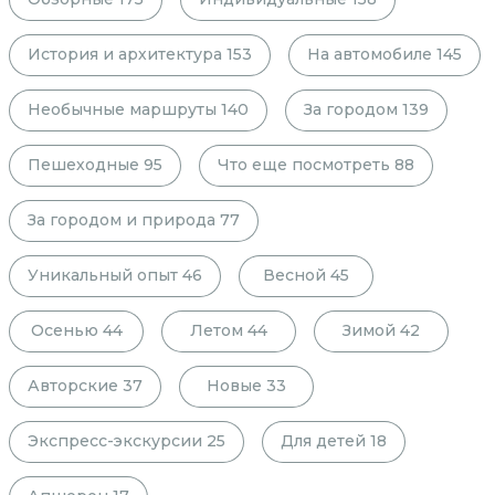
История и архитектура
153
На автомобиле
145
Необычные маршруты
140
За городом
139
Пешеходные
95
Что еще посмотреть
88
За городом и природа
77
Уникальный опыт
46
Весной
45
Осенью
44
Летом
44
Зимой
42
Авторские
37
Новые
33
Экспресс-экскурсии
25
Для детей
18