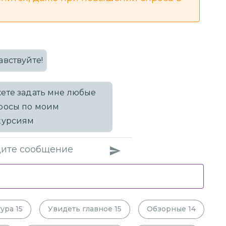
авствуйте!
ете задать мне любые
росы по моим
курсиям
тура
15
Увидеть главное
15
Обзорные
14