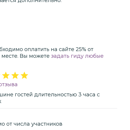
вается дополнительно.
бходимо оплатить на сайте
25
% от
 месте.
Вы можете
задать гиду любые
отзыва
шине гостей
длительностью
3 часа
с
к
мо от числа участников