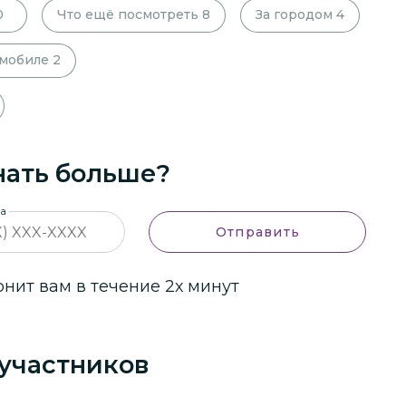
0
Что ещё посмотреть
8
За городом
4
омобиле
2
нать больше?
на
Отправить
ит вам в течение 2х минут
участников