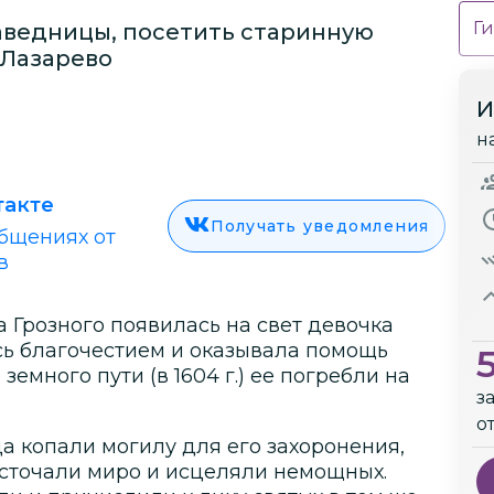
Ги
аведницы, посетить старинную
 Лазарево
И
н
такте
Получать уведомления
бщениях от
в
а Грозного появилась на свет девочка
сь благочестием и оказывала помощь
много пути (в 1604 г.) ее погребли на
з
о
гда копали могилу для его захоронения,
сточали миро и исцеляли немощных.