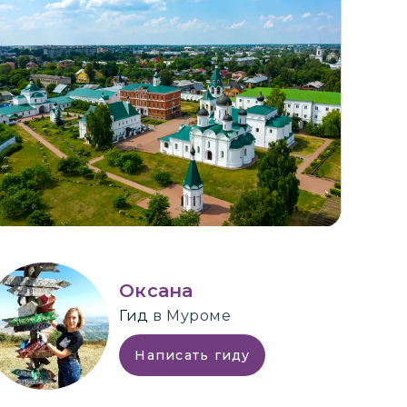
+
2
Оксана
Гид
в Муроме
Написать гиду