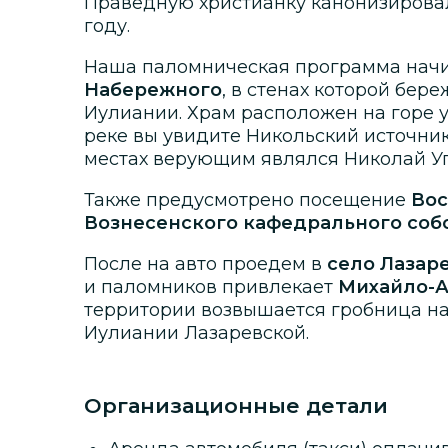
Праведную христианку канонизировал
году.
Наша паломническая программа начи
Набережного
, в стенах которой бер
Иулиании. Храм расположен на горе у
реке вы увидите Никольский источник
местах верующим являлся Николай У
Также предусмотрено посещение
Вос
Вознесенского кафедрального соб
После на авто проедем в
село Лазар
и паломников привлекает
Михайло-А
территории возвышается гробница н
Иулиании Лазаревской.
Организационные детали