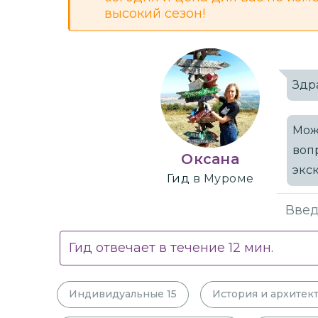
высокий сезон!
Здр
Мож
воп
Оксана
экс
Гид
в Муроме
Гид отвечает в течение
12
мин.
Индивидуальные
15
История и архитек