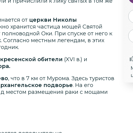
и и причислили к лику святых в том же
нается от
церкви Николы
ежно хранится частица мощей Святой
 полноводной Оки. При спуске от него к
. Согласно местным легендам, в этих
годник.
кресенской обители
(XVI в.) и
ора.
ево
, что в 7 км от Мурома. Здесь туристов
рхангельское подворье
. На его
ад местом размещения раки с мощами