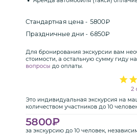
Аренда автомобиля (такси) оплачи
Стандартная цена
-
5800
₽
Праздничные дни
-
6850
₽
Для бронирования экскурсии вам нео
стоимости
, а остальную сумму гиду на
вопросы
до оплаты.
2 
Это
индивидуальная
экскурсия
на ма
количеством участников
до
10 челове
5800
₽
за экскурсию до 10 человек, независи