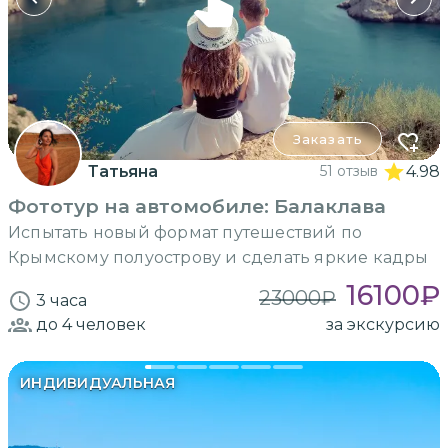
Заказать
Татьяна
51 отзыв
4.98
Фототур на автомобиле: Балаклава
Испытать новый формат путешествий по
Крымскому полуострову и сделать яркие кадры
16100
₽
23000
₽
3 часа
до 4
человек
за экскурсию
ИНДИВИДУАЛЬНАЯ