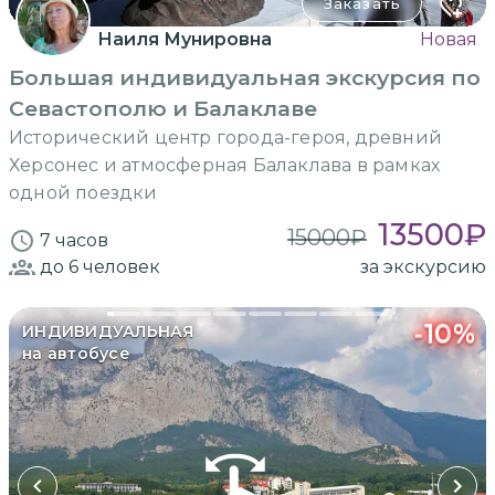
Заказать
Наиля Мунировна
Новая
Большая индивидуальная экскурсия по
Севастополю и Балаклаве
Исторический центр города-героя, древний
Херсонес и атмосферная Балаклава в рамках
одной поездки
13500
₽
15000
₽
7 часов
до 6
человек
за экскурсию
-
10
%
ИНДИВИДУАЛЬНАЯ
на автобусе