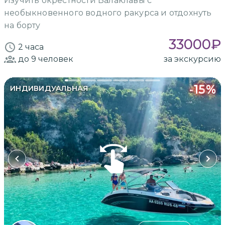
Изучить окрестности Балаклавы с
необыкновенного водного ракурса и отдохнуть
на борту
33000
₽
2 часа
до 9
человек
за экскурсию
-
15
%
ИНДИВИДУАЛЬНАЯ