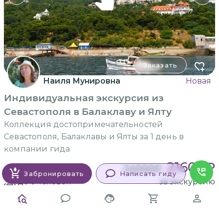
Заказать
Наиля Мунировна
Новая
Индивидуальная экскурсия из
Севастополя в Балаклаву и Ялту
Коллекция достопримечательностей
Севастополя, Балаклавы и Ялты за 1 день в
компании гида
21600
₽
24000
₽
11 часов
Забронировать
Написать гиду
до 6
человек
за экскурсию
ВСЕ ЭКСКУРСИИ
В СЕВАСТОПОЛЕ