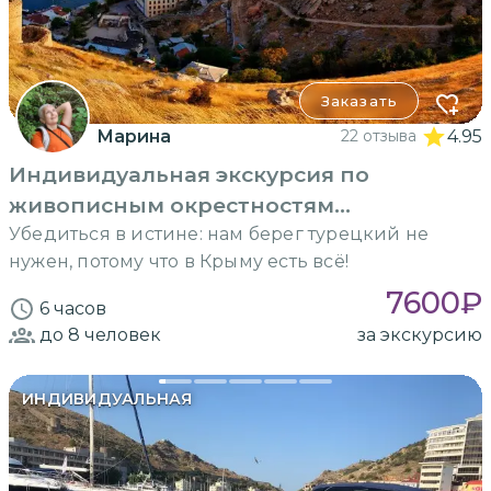
Заказать
Марина
22 отзыва
4.95
Индивидуальная экскурсия по
живописным окрестностям
Севастополя
Убедиться в истине: нам берег турецкий не
нужен, потому что в Крыму есть всё!
7600
₽
6 часов
до 8
человек
за экскурсию
ИНДИВИДУАЛЬНАЯ