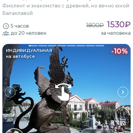
Фиолент и знакомство с древней, но вечно юной
Балаклавой
1530
₽
1800
₽
5 часов
до 20
человек
за человека
-
10
%
ИНДИВИДУАЛЬНАЯ
на автобусе