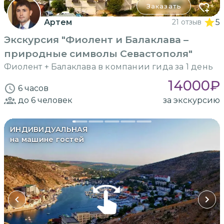
Заказать
Артем
21 отзыв
5
Экскурсия "Фиолент и Балаклава –
природные символы Севастополя"
Фиолент + Балаклава в компании гида за 1 день
14000
₽
6 часов
до 6
человек
за экскурсию
ИНДИВИДУАЛЬНАЯ
на машине гостей