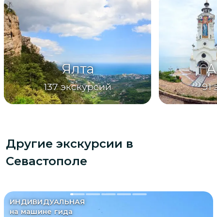
Ялта
А
137
экскурсий
91
Другие экскурсии
в
Севастополе
ИНДИВИДУАЛЬНАЯ
на машине гида