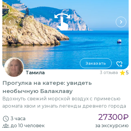
Заказать
Тамила
3 отзыва
5
Прогулка на катере: увидеть
необычную Балаклаву
Вдохнуть свежий морской воздух с примесью
аромата хвои и узнать легенды древнего города
27300
₽
3 часа
до 10
человек
за экскурсию