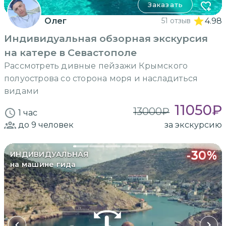
Заказать
Олег
51 отзыв
4.98
Индивидуальная обзорная экскурсия
на катере в Севастополе
Рассмотреть дивные пейзажи Крымского
полуострова со сторона моря и насладиться
видами
11050
₽
13000
₽
1 час
до 9
человек
за экскурсию
-
30
%
ИНДИВИДУАЛЬНАЯ
на машине гида