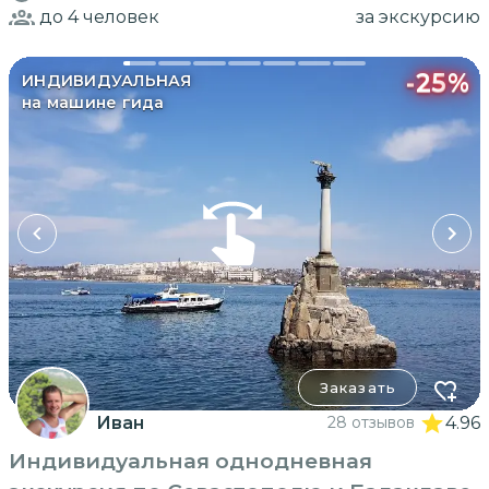
до 4
человек
за экскурсию
-
25
%
ИНДИВИДУАЛЬНАЯ
на машине гида
Заказать
Иван
28 отзывов
4.96
Индивидуальная однодневная