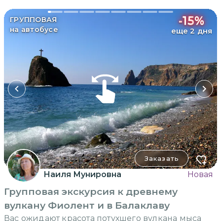
-
15
%
ГРУППОВАЯ
на автобусе
еще 2 дня
Заказать
Наиля Мунировна
Новая
Групповая экскурсия к древнему
вулкану Фиолент и в Балаклаву
Вас ожидают красота потухшего вулкана мыса