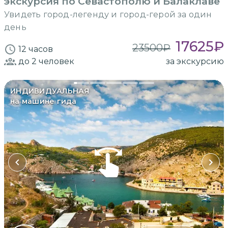
экскурсия по Севастополю и Балаклаве
Увидеть город-легенду и город-герой за один
день
17625
₽
23500
₽
12 часов
до 2
человек
за экскурсию
ИНДИВИДУАЛЬНАЯ
на машине гида