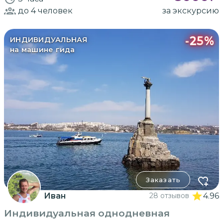
до 4
человек
за экскурсию
-
25
%
ИНДИВИДУАЛЬНАЯ
на машине гида
Заказать
Иван
28 отзывов
4.96
Индивидуальная однодневная