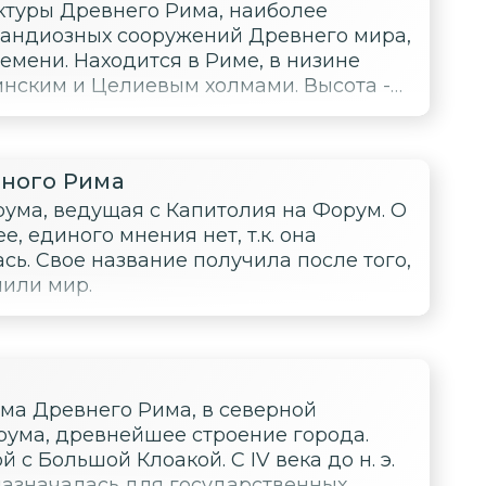
ктуры Древнего Рима, наиболее
грандиозных сооружений Древнего мира,
емени. Находится в Риме, в низине
нским и Целиевым холмами. Высота -
чного Рима
рума, ведущая с Капитолия на Форум. О
е, единого мнения нет, т.к. она
ь. Свое название получила после того,
чили мир.
ма Древнего Рима, в северной
рума, древнейшее строение города.
с Большой Клоакой. C IV века до н. э.
азначалась для государственных