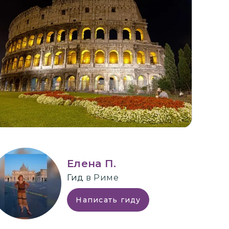
+
4
Елена П.
Гид
в Риме
Написать гиду