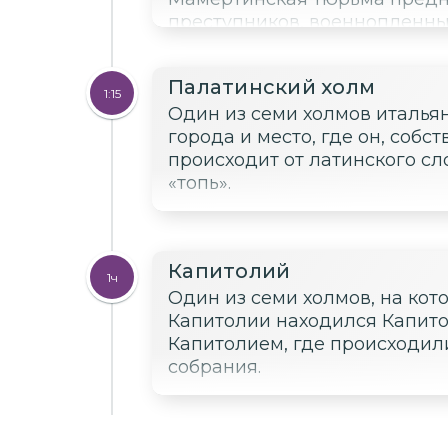
преступников, военнопленны
здесь ожидали проведения п
затем умерщвлялись петлёй 
Палатинский холм
1:15
Один из семи холмов италья
города и место, где он, собс
происходит от латинского сло
«топь».
Капитолий
1ч
Один из семи холмов, на кот
Капитолии находился Капито
Капитолием, где происходил
собрания.