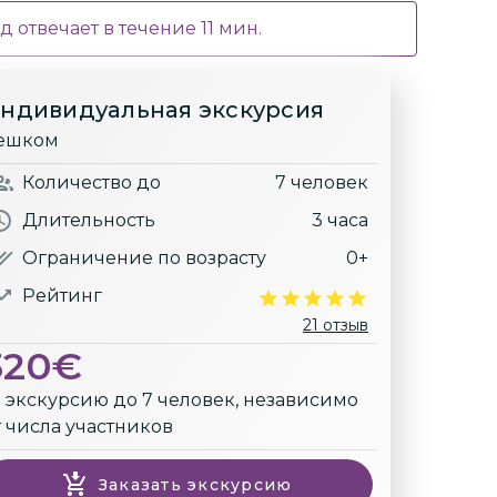
д отвечает в течение
11
мин.
ндивидуальная экскурсия
ешком
Количество
до
7 человек
Длительность
3 часа
Ограничение по возрасту
0+
Рейтинг
21 отзыв
320
€
а экскурсию до 7 человек, независимо
т числа участников
Заказать экскурсию