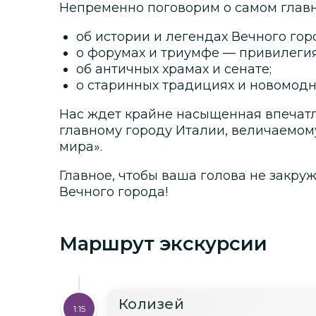
Непременно поговорим о самом главн
об истории и легендах Вечного гор
о форумах и триумфе — привилеги
об античных храмах и сенате;
о старинных традициях и новомод
Нас ждет крайне насыщенная впечат
главному городу Италии, величаемому
мира».
Главное, чтобы ваша голова не закру
Вечного города!
Маршрут экскурсии
Колизей
1:15