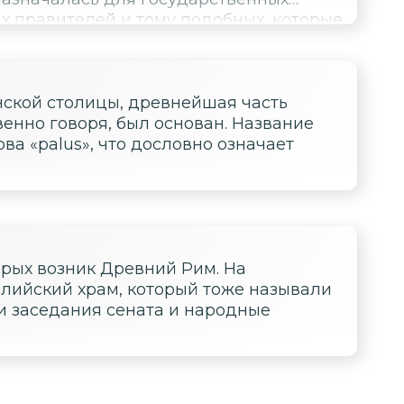
х правителей и тому подобных, которые
о улицам города во время триумфа, а
или голодом.
нской столицы, древнейшая часть
твенно говоря, был основан. Название
ва «palus», что дословно означает
орых возник Древний Рим. На
лийский храм, который тоже называли
и заседания сената и народные