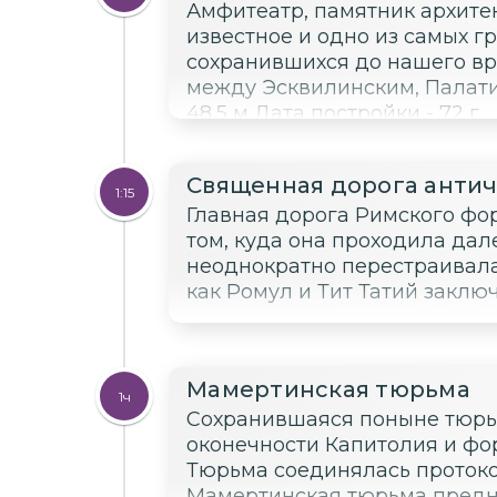
Амфитеатр, памятник архите
известное и одно из самых 
сохранившихся до нашего вр
между Эсквилинским, Палати
48,5 м Дата постройки - 72 г.
Священная дорога анти
1:15
Главная дорога Римского фо
том, куда она проходила дале
неоднократно перестраивалас
как Ромул и Тит Татий заклю
Мамертинская тюрьма
1ч
Сохранившаяся поныне тюрь
оконечности Капитолия и фо
Тюрьма соединялась протокой 
Мамертинская тюрьма предн