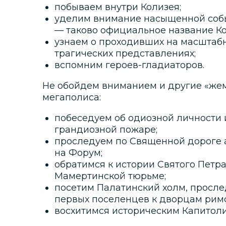
побываем внутри Колизея;
уделим внимание насыщенной соб
— таково официальное название К
узнаем о проходивших на масштабн
трагических представлениях;
вспомним героев-гладиаторов.
Не обойдем вниманием и другие «же
мегаполиса:
побеседуем об одиозной личности 
грандиозной пожаре;
проследуем по Священной дороге 
на Форум;
обратимся к истории Святого Петр
Мамертинской тюрьме;
посетим Палатинский холм, просл
первых поселенцев к дворцам рим
восхитимся историческим Капитол