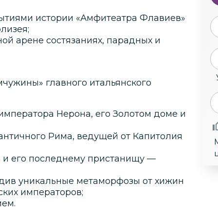
ытиями истории «Амфитеатра Флавиев»
олизея;
ой арене состязаниях, парадных и
мчужины» главного итальянского
императора Нерона, его Золотом доме и
античного Рима, ведущей от Капитолия
а и его последнему пристанищу —
едив уникальные метаморфозы от хижин
ских императоров;
ием.