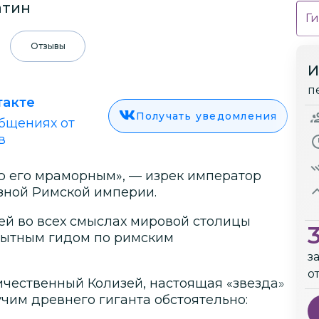
атин
Ги
Отзывы
И
п
такте
Получать уведомления
бщениях от
в
ю его мраморным», — изрек император
озной Римской империи.
ей во всех смыслах мировой столицы
пытным гидом по римским
з
о
ичественный Колизей, настоящая «звезда»
чим древнего гиганта обстоятельно: