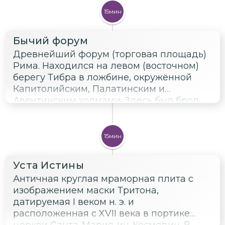
15мин
Бычий форум
Древнейший форум (торговая площадь)
Рима. Находился на левом (восточном)
берегу Тибра в ложбине, окружённой
Капитолийским, Палатинским и
Авентинским холмами. Здесь был брод
через реку, рядом с которым вырос
древнейший порт Рима. Согласно
распространённой с античности версии,
15мин
когда-то на форуме велась торговля
скотом, откуда и его название.
Уста Истины
Античная круглая мраморная плита с
изображением маски Тритона,
датируемая I веком н. э. и
расположенная с XVII века в портике
церкви Санта-Мария-ин-Космедин. В