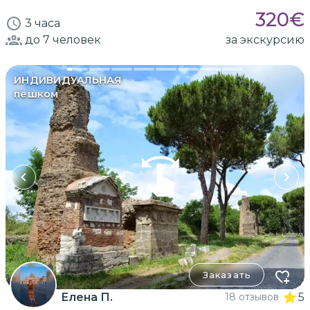
320
€
3 часа
до 7
человек
за экскурсию
ИНДИВИДУАЛЬНАЯ
пешком
Заказать
Елена П.
18 отзывов
5