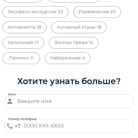
Экспресс-экскурсии
32
Развлечения
20
Активности
18
Активный отдых
18
Капитолий
17
Фонтан Треви
16
Пантеон
11
Набережные
4
Хотите узнать больше?
Имя
Номер телефона
+7