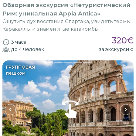
Обзорная экскурсия «Нетуристический
Рим: уникальная Appia Antica»
Ощутить дух восстания Спартака, увидеть термы
Каракаллы и знаменитые катакомбы
320
€
3 часа
до 4
человек
за экскурсию
ГРУППОВАЯ
пешком