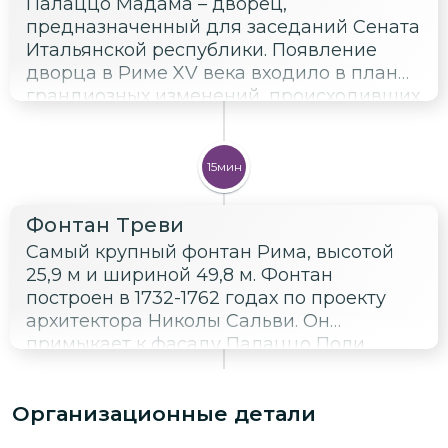
Палаццо Мадама – дворец,
предназначенный для заседаний Сената
Итальянской республики. Появление
дворца в Риме XV века входило в планы
грандиозных изменений, происходивших
в городе. Рим входил в период расцвета
городской жизни. Строительство
великолепных палаццо и вилл велось
15мин
быстрыми темпами, город украсили
чудесные фонтаны и парки, были
Фонтан Треви
реконструированы и появились новые
Самый крупный фонтан Рима, высотой
церкви. Palazzo Madama, появившееся в
25,9 м и шириной 49,8 м. Фонтан
это время, стало одним из наиболее
построен в 1732-1762 годах по проекту
изысканных архитектурных сооружений.
архитектора Николы Сальви. Он
примыкает к фасаду Палаццо Поли.
Высота - 26,3 м.
Организационные детали