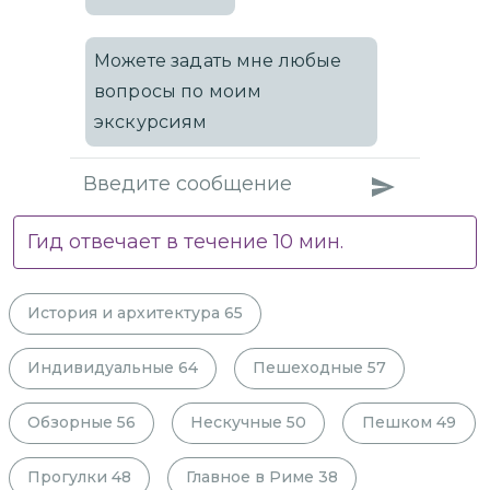
Можете задать мне любые
вопросы по моим
экскурсиям
Гид отвечает в течение
10
мин.
История и архитектура
65
Индивидуальные
64
Пешеходные
57
Обзорные
56
Нескучные
50
Пешком
49
Прогулки
48
Главное в Риме
38