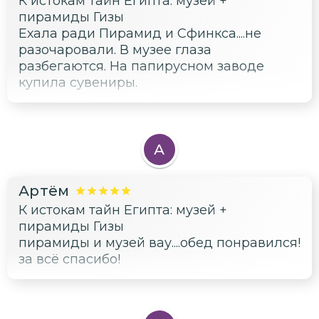
К истокам тайн Египта: музей +
пирамиды Гизы
Ехала ради Пирамид и Сфинкса....не
разочаровали. В музее глаза
разбегаются. На папирусном заводе
купила сувениры.
А
Артём
К истокам тайн Египта: музей +
пирамиды Гизы
пирамиды и музей вау....обед понравился!
за всё спасибо!