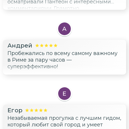
осматривали Пантеон с интересными
комментариями. Грамотно
спланированный маршрут позволил
увидеть важные объекты города и
сформировать целостное впечатление о
А
Вечном городе. Провести так
эффективно несколько часов в таком
Андрей
красивом месте — большая удача!
Пробежались по всему самому важному
в Риме за пару часов —
суперэффективно!
Е
Егор
Незабываемая прогулка с лучшим гидом,
который любит свой город и умеет