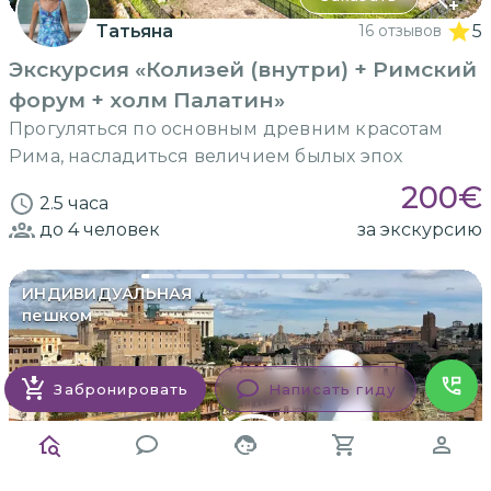
Татьяна
16 отзывов
5
Экскурсия «Колизей (внутри) + Римский
форум + холм Палатин»
Прогуляться по основным древним красотам
Рима, насладиться величием былых эпох
200
€
2.5 часа
до 4
человек
за экскурсию
ИНДИВИДУАЛЬНАЯ
пешком
Забронировать
Написать гиду