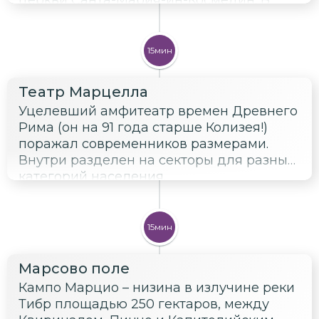
Средние века с этим диском было
связано поверье, что если лжец вставит
руку в отверстие, выполненное в виде
15мин
рта божества, то божество её откусит.
Театр Марцелла
Уцелевший амфитеатр времен Древнего
Рима (он на 91 года старше Колизея!)
поражал современников размерами.
Внутри разделен на секторы для разных
категорий населения.
15мин
Марсово поле
Кампо Марцио – низина в излучине реки
Тибр площадью 250 гектаров, между