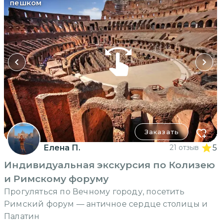
пешком
Заказать
Елена П.
21 отзыв
5
Индивидуальная экскурсия по Колизею
и Римскому форуму
Прогуляться по Вечному городу, посетить
Римский форум — античное сердце столицы и
Палатин