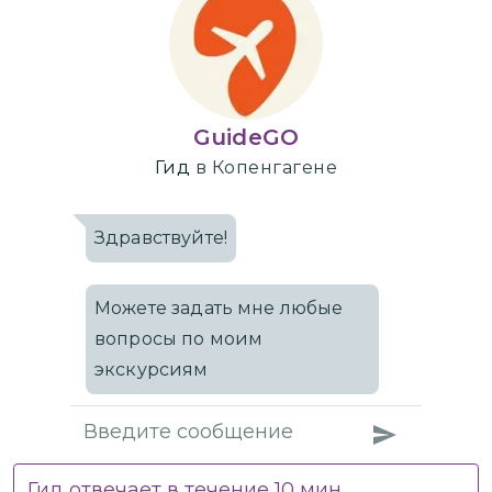
GuideGO
Гид
в Копенгагене
Здравствуйте!
Можете задать мне любые
вопросы по моим
экскурсиям
Гид отвечает в течение
10
мин.