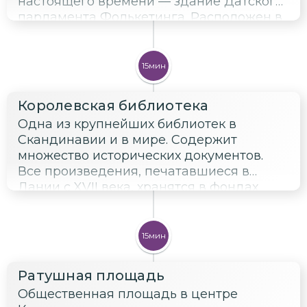
настоящего времени — здание Датского
парламента Фолькетинга. Расположен в
старой части Копенгагена, на небольшом
острове Слотсхольмен.
15мин
Королевская библиотека
Одна из крупнейших библиотек в
Скандинавии и в мире. Содержит
множество исторических документов.
Все произведения, печатавшиеся в
Дании с XVII века, хранятся в фондах
библиотеки.
15мин
Ратушная площадь
Общественная площадь в центре