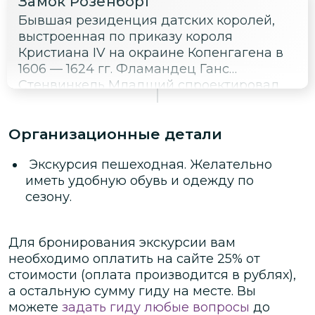
Замок Розенборг
Бывшая резиденция датских королей,
выстроенная по приказу короля
Кристиана IV на окраине Копенгагена в
1606 — 1624 гг. Фламандец Ганс
Стенвинкель Младший спроектировал
здание в ренессансном стиле своей
родины.
Организационные детали
Экскурсия пешеходная. Желательно
иметь удобную обувь и одежду по
сезону.
Для бронирования экскурсии вам
необходимо оплатить на сайте
25
% от
стоимости
(оплата производится в рублях)
,
а остальную сумму гиду на месте.
Вы
можете
задать гиду любые вопросы
до