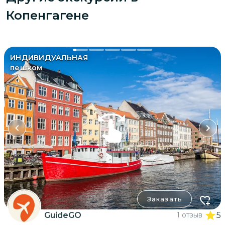
Копенгагене
ИНДИВИДУАЛЬНАЯ
пешком
Заказать
GuideGO
1 отзыв
5