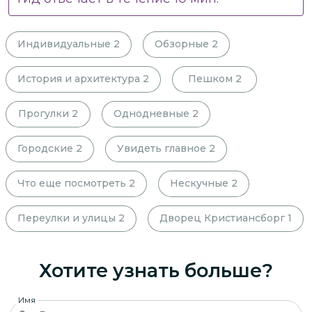
Индивидуальные
2
Обзорные
2
История и архитектура
2
Пешком
2
Прогулки
2
Однодневные
2
Городские
2
Увидеть главное
2
Что еще посмотреть
2
Нескучные
2
Переулки и улицы
2
Дворец Кристиансборг
1
Хотите узнать больше?
Имя