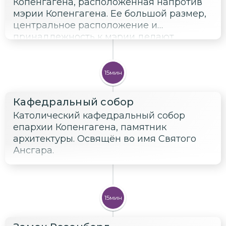
Копенгагена, расположенная напротив
мэрии Копенгагена. Ее большой размер,
центральное расположение и
принадлежность к мэрии делают
площадь популярным местом для
проведения различных мероприятий,
праздников и демонстраций.
15мин
Кафедральный собор
Католический кафедральный собор
епархии Копенгагена, памятник
архитектуры. Освящён во имя Святого
Ансгара.
15мин