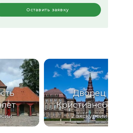
Оставить заявку
сть
Дворец
ллет
Кристиансборг
рсии
2
экскурсии