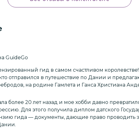
е
а GuideGo
нзированный гид в самом счастливом королевстве! Рад
 кто отправился в путешествие по Дании и предлаг
еребродов, на родине Гамлета и Ганса Христиана Ан
ла более 20 лет назад и мое хобби давно превратил
кого Государственного
нзию гида — документы, дающие право проводить 
Дании.