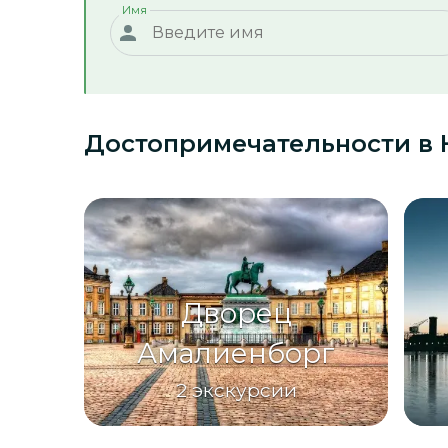
Имя
Достопримечательности
в 
Дворец
Амалиенборг
2
экскурсии