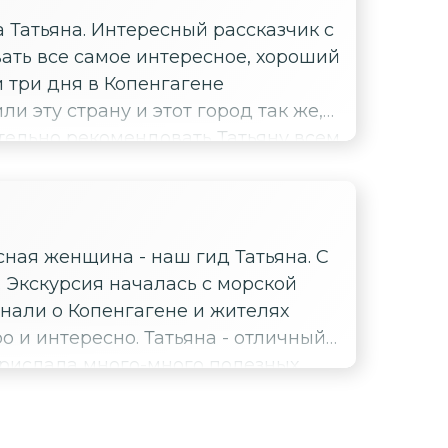
а Татьяна. Интересный рассказчик с
ать все самое интересное, хороший
 три дня в Копенгагене
 эту страну и этот город так же,
тельно рекомендовать Татьяну всем
сная женщина - наш гид Татьяна. С
 Экскурсия началась с морской
знали о Копенгагене и жителях
 и интересно. Татьяна - отличный
прислала много-много полезных
 всей поездки она была на связи и
в Копенгаген, т к нам у вас очень
х и активных туристов, новых