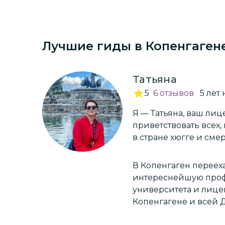
маршрутов и процветания!!!
Лучшие гиды
в Копенгаген
Татьяна
5
6
отзывов
5
лет
н
Я — Татьяна, ваш лице
приветствовать всех,
в стране хюгге и см
В Копенгаген перееха
интереснейшую профессию. Для этого получила диплом датс
университета и лице
Копенгагене и всей 