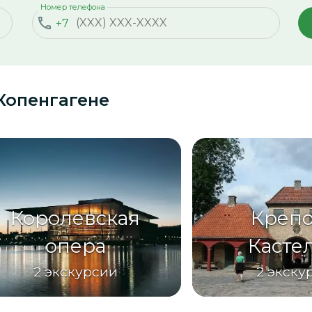
Номер телефона
+7
Копенгагене
Королевская
Крепо
опера
Касте
2
экскурсии
2
экску