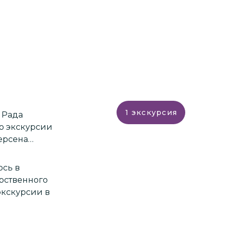
1
экскурсия
а
аю экскурсии
дерсена…
ось в
экскурсии в