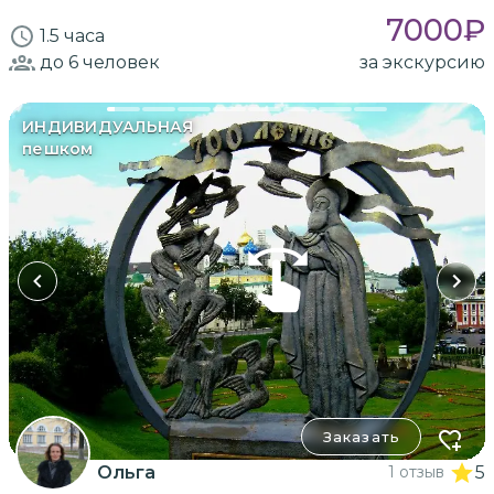
7000
₽
1.5 часа
до 6
человек
за экскурсию
ИНДИВИДУАЛЬНАЯ
пешком
Заказать
Ольга
1 отзыв
5