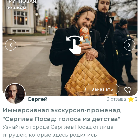
ГРУППОВАЯ
пешком
Заказать
Сергей
3 отзыва
5
Иммерсивная экскурсия-променад
"Сергиев Посад: голоса из детства"
Узнайте о городе Сергиев Посад от лица
игрушек, которые здесь родились