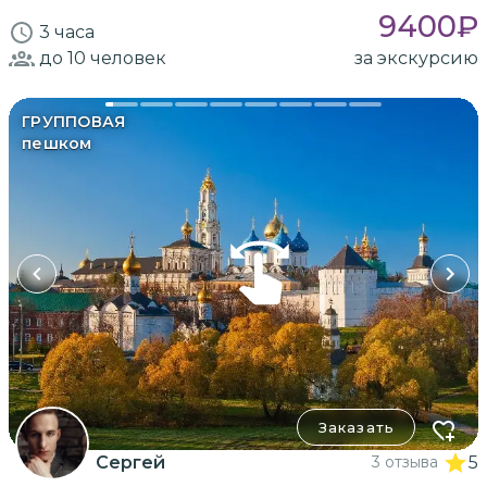
9400
₽
3 часа
до 10
человек
за экскурсию
ГРУППОВАЯ
пешком
Заказать
Сергей
3 отзыва
5