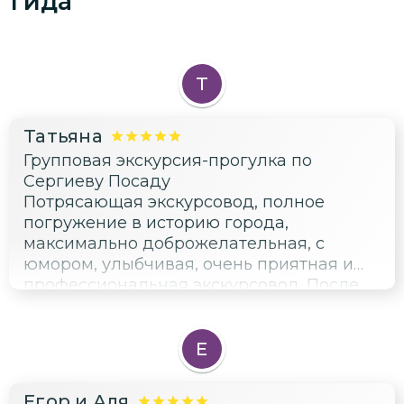
гида
Т
Татьяна
Групповая экскурсия-прогулка по
Сергиеву Посаду
Потрясающая экскурсовод, полное
погружение в историю города,
максимально доброжелательная, с
юмором, улыбчивая, очень приятная и
профессиональная экскурсовод. После
экскурсии поняли, что не только ради
Лавры стоит приехать в Сергиев Посад.
Уже наметили для себя
Е
заинтересовавшие локации, куда
хотелось бы вернуться.
Егор и Аля