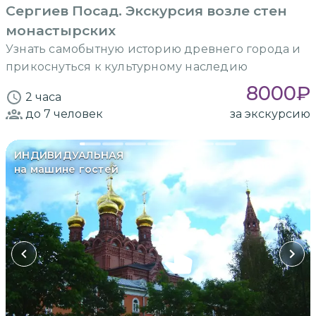
Сергиев Посад. Экскурсия возле стен
монастырских
Узнать самобытную историю древнего города и
прикоснуться к культурному наследию
8000
₽
2 часа
до 7
человек
за экскурсию
ИНДИВИДУАЛЬНАЯ
на машине гостей