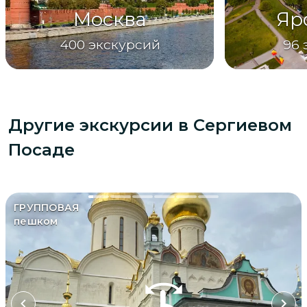
Москва
Яр
400
экскурсий
96
Другие экскурсии
в Сергиевом
Посаде
ГРУППОВАЯ
пешком