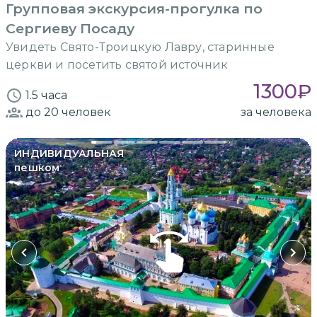
Групповая экскурсия-прогулка по
Сергиеву Посаду
Увидеть Свято-Троицкую Лавру, старинные
церкви и посетить святой источник
1300
₽
1.5 часа
до 20
человек
за человека
ИНДИВИДУАЛЬНАЯ
пешком