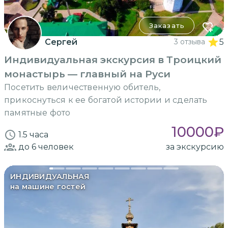
Заказать
Сергей
3 отзыва
5
Индивидуальная экскурсия в Троицкий
монастырь — главный на Руси
Посетить величественную обитель,
прикоснуться к ее богатой истории и сделать
памятные фото
10000
₽
1.5 часа
до 6
человек
за экскурсию
ИНДИВИДУАЛЬНАЯ
на машине гостей