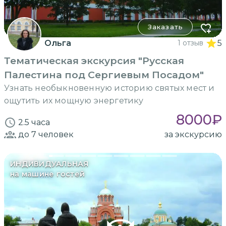
Заказать
Ольга
1 отзыв
5
Тематическая экскурсия "Русская
Палестина под Сергиевым Посадом"
Узнать необыкновенную историю святых мест и
ощутить их мощную энергетику
8000
₽
2.5 часа
до 7
человек
за экскурсию
ИНДИВИДУАЛЬНАЯ
на машине гостей