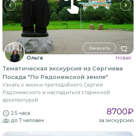
Заказать
Ольга
Новая
Тематическая экскурсия из Сергиева
Посада "По Радонежской земле"
Узнать о жизни преподобного Сергия
Радонежского и насладиться старинной
архитектурой
8700
₽
2.5 часа
до 7
человек
за экскурсию