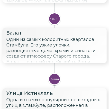
видов на город, а в кафе Pierre Loti
приятно выпить чай, любуясь панорамой.
И с высоты 53 м вы насладитесь
панорамными видами на Золотой Рог,
45мин
спускаясь по канатной дороге.
Балат
Один из самых колоритных кварталов
Стамбула. Его узкие улочки,
разноцветные дома, храмы и синагоги
создают атмосферу Старого города.
Балат — важный еврейский район и
отражает многонациональную культуру
мегаполиса.
15мин
Улица Истикляль
Одна из самых популярных пешеходных
улиц в Стамбуле, расположенная в