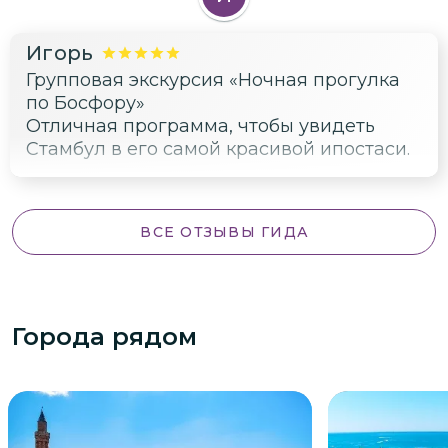
ночного Стамбула — это просто открытка:
и Галатская башня, и мосты, и дворцы.
Игорь
Фото получились шикарные.
Групповая экскурсия «Ночная прогулка
Обязательно вернусь ещё.
по Босфору»
Отличная программа, чтобы увидеть
Стамбул в его самой красивой ипостаси.
ВСЕ ОТЗЫВЫ ГИДА
Города рядом