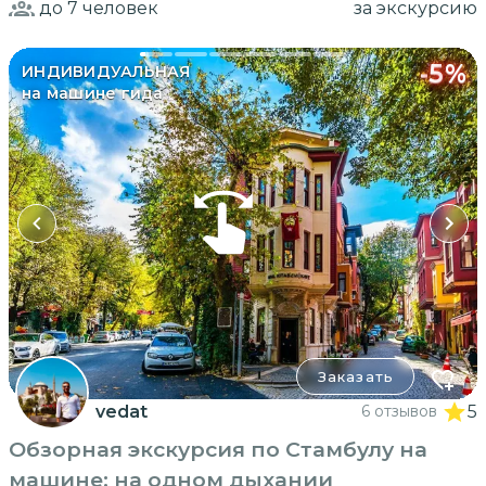
до 7
человек
за экскурсию
-
5
%
ИНДИВИДУАЛЬНАЯ
на машине гида
Заказать
vedat
6 отзывов
5
Обзорная экскурсия по Стамбулу на
машине: на одном дыхании