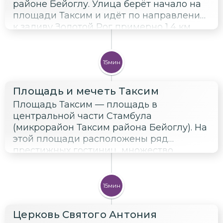
районе Бейоглу. Улица берёт начало на
площади Таксим и идёт по направлению
к заливу Золотой Рог примерно 1,4 км.
15мин
Площадь и мечеть Таксим
Площадь Таксим — площадь в
центральной части Стамбула
(микрорайон Таксим района Бейоглу). На
этой площади расположены ряд
престижных гостиниц, множество
магазинов. Мечеть Таксим возвышается
на одноимённой площади. Работы по её
возведению начались 17 февраля 2017
15мин
года и продолжались в течение четырёх
лет. Мечеть была открыта в конце мая
Церковь Святого Антония
2021 года.