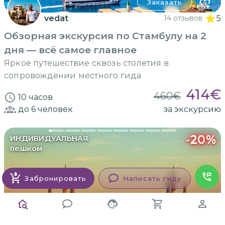
Заказать
vedat
14 отзывов
5
Обзорная экскурсия по Стамбулу на 2
дня — всё самое главное
Яркое путешествие сквозь столетия в
сопровождении местного гида
414
€
460
€
10 часов
до 6
человек
за экскурсию
-
20
%
ИНДИВИДУАЛЬНАЯ
пешком
Забронировать
Написать гиду