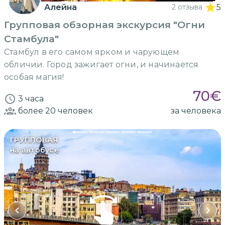
Алейна
2 отзыва
5
Групповая обзорная экскурсия "Огни
Стамбула"
Стамбул в его самом ярком и чарующем
обличии. Город зажигает огни, и начинается
особая магия!
70
€
3 часа
более 20
человек
за человека
ГРУППОВАЯ
на автобусе