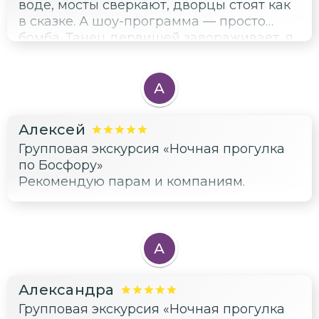
воде, мосты сверкают, дворцы стоят как
в сказке. А шоу-программа — просто
бомба. Танец дервишей завораживает, я
смотрела не отрываясь. Беллиданс —
огонь, артистка мастер своего дела.
Турецкий фольклор очень позитивный,
А
живая музыка зажигательная. В конце
все плясали, и я в том числе. Фото на
Алексей
фоне ночного Босфора — лучшие в моей
Групповая экскурсия «Ночная прогулка
коллекции. Обязательно повторю.
по Босфору»
Рекомендую парам и компаниям.
А
Александра
Групповая экскурсия «Ночная прогулка