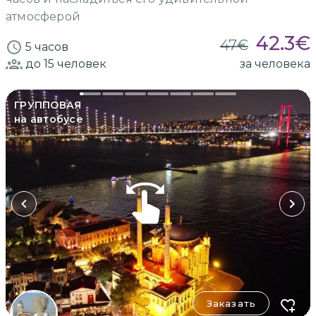
атмосферой
42.3
€
47
€
5 часов
до 15
человек
за человека
ГРУППОВАЯ
на автобусе
Заказать