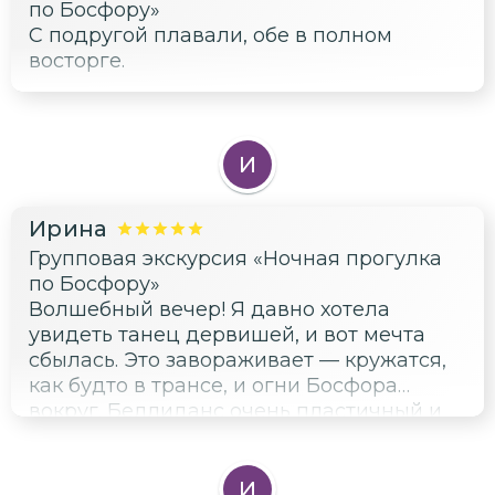
по Босфору»
С подругой плавали, обе в полном
восторге.
И
Ирина
Групповая экскурсия «Ночная прогулка
по Босфору»
Волшебный вечер! Я давно хотела
увидеть танец дервишей, и вот мечта
сбылась. Это завораживает — кружатся,
как будто в трансе, и огни Босфора
вокруг. Беллиданс очень пластичный и
красивый. Турецкий фольклор
энергичный, зал хлопал. Живая музыка
отличная, певцы с душой поют. А виды
И