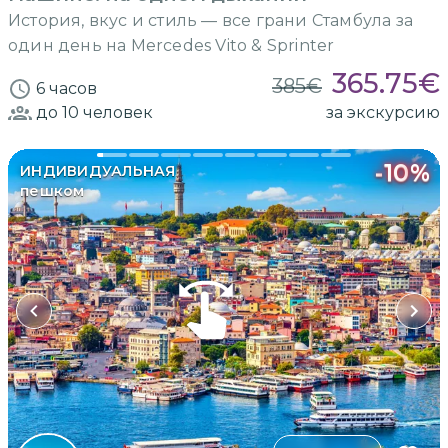
История, вкус и стиль — все грани Стамбула за
один день на Mercedes Vito & Sprinter
365.75
€
385
€
6 часов
до 10
человек
за экскурсию
-
10
%
ИНДИВИДУАЛЬНАЯ
пешком