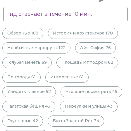
Гид отвечает в течение
10
мин.
Обзорные
188
История и архитектура
170
Необычные маршруты
122
Айя-София
76
Голубая мечеть
69
Площадь Ипподром
62
По городу
61
Интересные
61
Увидеть главное
52
Что еще посмотреть
45
Галатская башня
43
Переулки и улицы
43
Групповые
42
Бухта Золотой Рог
34