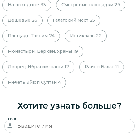
На выходные
33
Смотровые площадки
29
Дешевые
26
Галатский мост
25
Площадь Таксим
24
Истикляль
22
Монастыри, церкви, храмы
19
Дворец Ибрагим-паши
17
Район Балат
11
Мечеть Эйюп Султан
4
Хотите узнать больше?
Имя