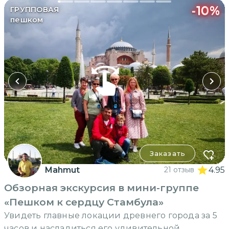
-
10
%
ГРУППОВАЯ
пешком
Заказать
Mahmut
21 отзыв
4.95
Обзорная экскурсия в мини-группе
«Пешком к сердцу Стамбула»
Увидеть главные локации древнего города за 5
часов и насладиться его удивительной