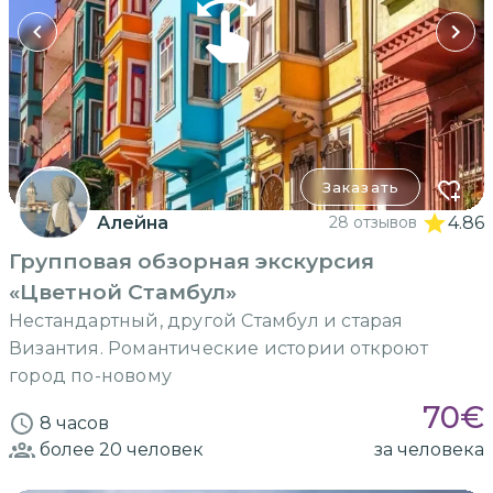
Заказать
Алейна
28 отзывов
4.86
Групповая обзорная экскурсия
«Цветной Стамбул»
Нестандартный, другой Стамбул и старая
Византия. Романтические истории откроют
город по-новому
70
€
8 часов
более 20
человек
за человека