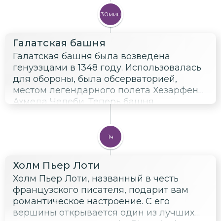
под штукатуркой и сохранялись до
наших дней. В 1935 году по указу
30мин
Ататюрка стал музеем, а сегодня снова
функционирует как мечеть и символ
Галатская башня
Стамбула, где встречаются Восток и
Галатская башня была возведена
Запад.
генуэзцами в 1348 году. Использовалась
для обороны, была обсерваторией,
местом легендарного полёта Хезарфена
Ахмеда Челеби. Теперь башня
переоборудована в музей со смотровой
площадкой и лифтом, откуда
открываются панорамы на Золотой Рог,
1ч
Босфор и Старый город.
Холм Пьер Лоти
Холм Пьер Лоти, названный в честь
французского писателя, подарит вам
романтическое настроение. С его
вершины открывается один из лучших