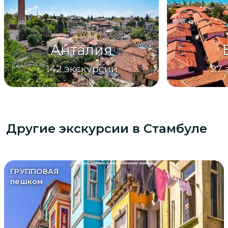
Анталия
142
экскурсии
27
Другие экскурсии
в Стамбуле
ГРУППОВАЯ
пешком