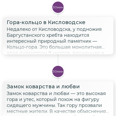
30мин
Гора-кольцо в Кисловодске
Недалеко от Кисловодска, у подножия
Баргустанского хребта находится
интересный природный памятник —
Кольцо-гора. Это большая монолитная
арка диаметром 8 метров, вложенная в
скалу. Гора появилась из-за мощного
ветра, который много веков разрушал
осадочные породы хребта и создавал
30мин
глубокие гроты.
Замок коварства и любви
Замок коварства и любви — это высокая
гора и утес, который похож на фигуру
сидящего мужчины. Так гору прозвали
местные жители. В качестве объяснения