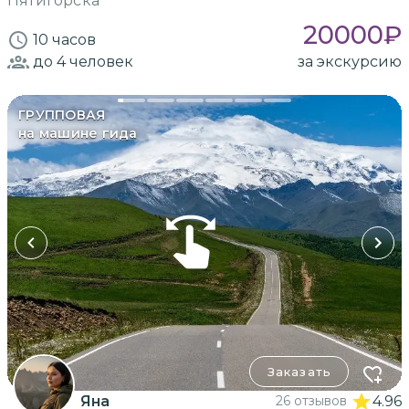
Пятигорска
20000
₽
10 часов
до 4
человек
за экскурсию
ГРУППОВАЯ
на машине гида
Заказать
Яна
26 отзывов
4.96