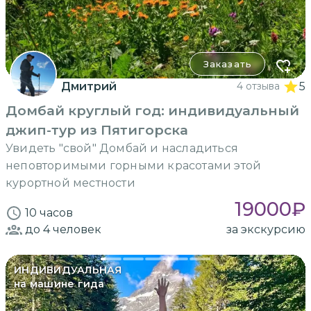
Заказать
Дмитрий
4 отзыва
5
Домбай круглый год: индивидуальный
джип-тур из Пятигорска
Увидеть "свой" Домбай и насладиться
неповторимыми горными красотами этой
курортной местности
19000
₽
10 часов
до 4
человек
за экскурсию
ИНДИВИДУАЛЬНАЯ
на машине гида