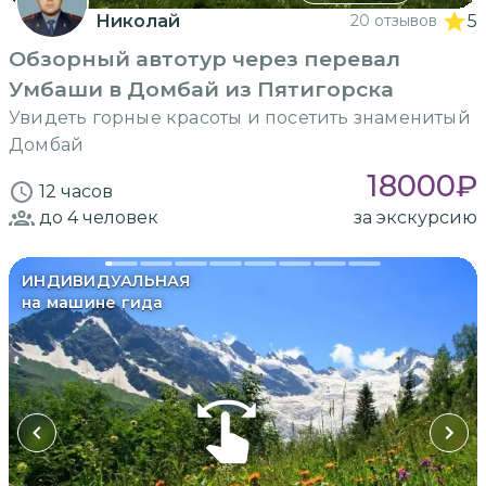
Николай
20 отзывов
5
Обзорный автотур через перевал
Умбаши в Домбай из Пятигорска
Увидеть горные красоты и посетить знаменитый
Домбай
18000
₽
12 часов
до 4
человек
за экскурсию
ИНДИВИДУАЛЬНАЯ
на машине гида