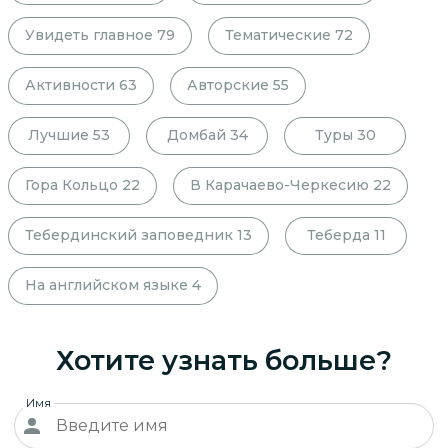
Увидеть главное
79
Тематические
72
Активности
63
Авторские
55
Лучшие
53
Домбай
34
Туры
30
Гора Кольцо
22
В Карачаево-Черкесию
22
Тебердинский заповедник
13
Теберда
11
На английском языке
4
Хотите узнать больше?
Имя