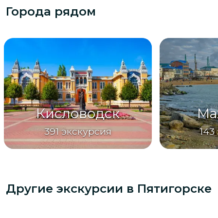
Города рядом
Кисловодск
Ма
391
экскурсия
143
Другие экскурсии
в Пятигорске