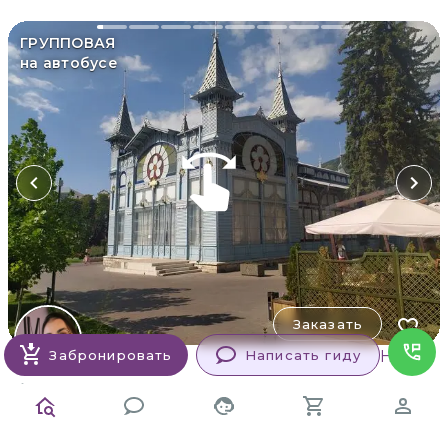
ГРУППОВАЯ
на автобусе
Заказать
Эмилия
Новая
Забронировать
Написать гиду
Light-тур на 3 дня "Кавказ в твоём
сердце" из Пятигорска в группе
Живописное и доступное приключение с