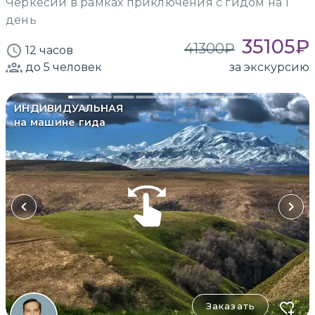
Черкесии в рамках приключения с гидом на 1
день
35105
₽
41300
₽
12 часов
до 5
человек
за экскурсию
ИНДИВИДУАЛЬНАЯ
на машине гида
Заказать