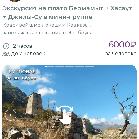
Экскурсия на плато Бермамыт + Хасаут
+ Джилы-Су в мини-группе
Красивейшие локации Кавказа и
завораживающие виды Эльбруса
6000
₽
12 часов
до 7
человек
за человека
ГРУППОВАЯ
на автобусе