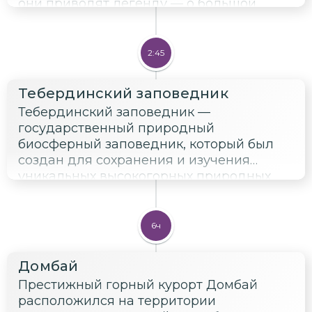
они приводят легенду — о большой
любви двух юных сердец. История,
конечно же, печальная. Иначе и быть не
могло в таком коварном месте.
2:45
Тебердинский заповедник
Тебердинский заповедник —
государственный природный
биосферный заповедник, который был
создан для сохранения и изучения
уникальных высокогорных природных
комплексов Северо-Западного Кавказа. В
1935 году заповедник был организован в
качестве местного значения, но уже в
6ч
1936 году приобрел статус
государственного.
Домбай
Престижный горный курорт Домбай
расположился на территории