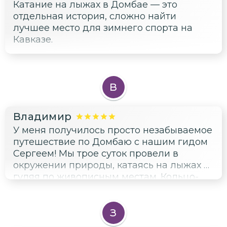
Катание на лыжах в Домбае — это
отдельная история, сложно найти
лучшее место для зимнего спорта на
Кавказе.
В
Владимир
У меня получилось просто незабываемое
путешествие по Домбаю с нашим гидом
Сергеем! Мы трое суток провели в
окружении природы, катаясь на лыжах и
гуляя по живописным местам. Кольцо-
гора в Кисловодске оказалось
настоящим шедевром природы, а
Тебердинский заповедник наполнил
З
нашу голову множеством интересных