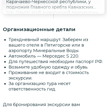
Карачаево-Черкесской республики, у
подножия Главного хребта Кавказских
гор. Центр этой живописной территории
соединяют три ущелья: Алибек, Аманауз
и Домбай-Ульген, которая считается
Организационные детали
наивысшей точкой курорта —4046 м.
Трехдневный маршрут. Заберем из
вашего отеля в Пятигорске или в
аэропорту Минеральные Воды.
Автомобиль — Мерседес S 220.
Для путешествия необходим паспорт РФ.
Возьмите удобную одежду и обувь.
Проживание не входит в стоимость
экскурсии.
За организацию тура несет
ответственность гид.
Для бронирования экскурсии вам