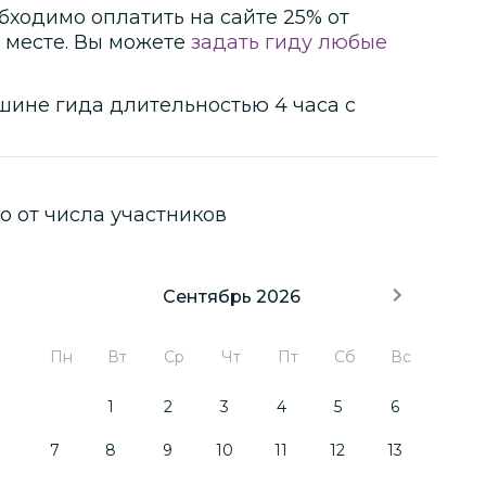
бходимо оплатить на сайте
25
% от
 месте.
Вы можете
задать гиду любые
шине гида
длительностью
4 часа
с
о от числа участников
Сентябрь 2026
Пн
Вт
Ср
Чт
Пт
Сб
Вс
1
2
3
4
5
6
7
8
9
10
11
12
13