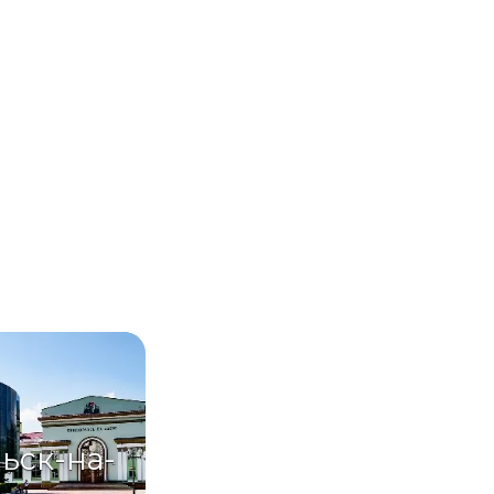
ьск-на-