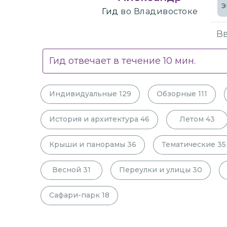
э
Гид
во Владивостоке
Гид отвечает в течение
10
мин.
Индивидуальные
129
Обзорные
111
История и архитектура
46
Летом
43
Крыши и панорамы
36
Тематические
35
Весной
31
Переулки и улицы
30
Сафари-парк
18