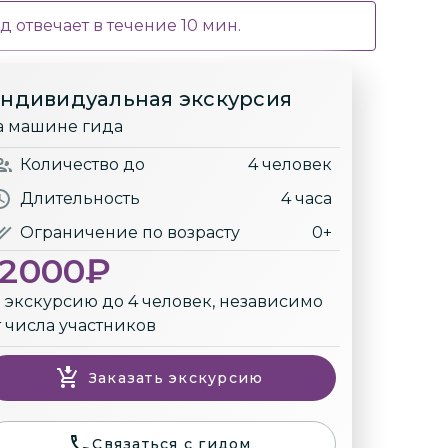
д отвечает в течение
10
мин.
ндивидуальная экскурсия
а машине гида
Количество
до
4 человек
Длительность
4 часа
Ограничение по возрасту
0+
12000
₽
а экскурсию до 4 человек, независимо
т числа участников
Заказать экскурсию
Связаться с гидом