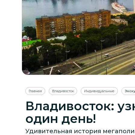
Главная
Владивосток
Индивидуальные
Экск
Владивосток: уз
один день!
Удивительная история мегаполи