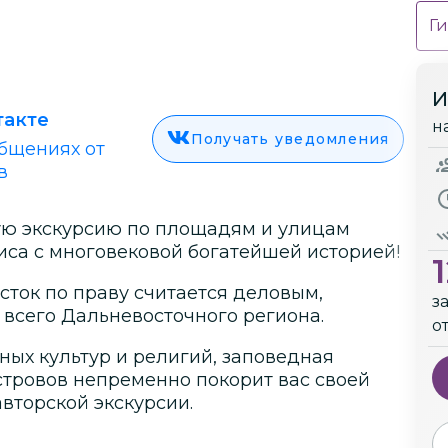
Ги
И
такте
н
Получать уведомления
бщениях от
в
ую экскурсию по площадям и улицам
са с многовековой богатейшей историей!
ток по праву считается деловым,
з
 всего Дальневосточного региона.
о
зных культур и религий, заповедная
стровов непременно покорит вас своей
вторской экскурсии.