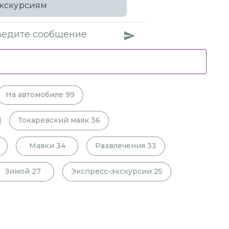
кскурсиям
На автомобиле
99
Токаревский маяк
36
Маяки
34
Развлечения
33
Зимой
27
Экспресс-экскурсии
25