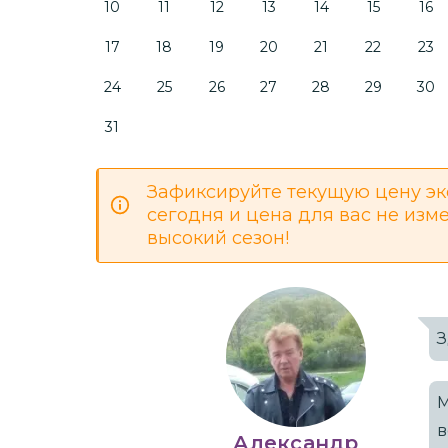
10
11
12
13
14
15
16
17
18
19
20
21
22
23
24
25
26
27
28
29
30
31
Зафиксируйте текущую цену эк
сегодня и цена для вас не изм
высокий сезон!
З
М
в
Александр