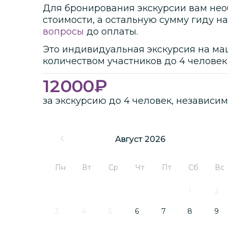
Для бронирования экскурсии вам нео
стоимости
, а остальную сумму гиду на
вопросы
до оплаты.
Это
индивидуальная
экскурсия
на ма
количеством участников
до
4 человек
12000
₽
за экскурсию до 4 человек, независим
Август 2026
Пн
Вт
Ср
Чт
Пт
Сб
Вс
1
2
3
4
5
6
7
8
9