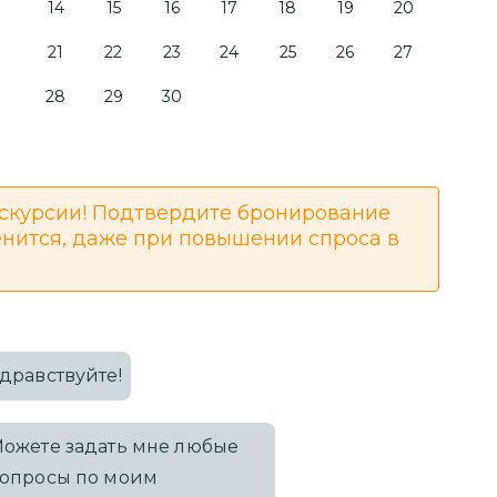
14
15
16
17
18
19
20
21
22
23
24
25
26
27
28
29
30
скурсии! Подтвердите бронирование
енится, даже при повышении спроса в
дравствуйте!
ожете задать мне любые
опросы по моим