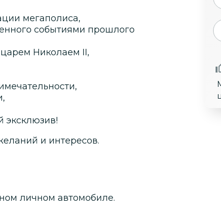
ации мегаполиса,
енного событиями прошлого
царем Николаем II,
имечательности,
,
й эксклюзив!
желаний и интересов.
ном личном автомобиле.