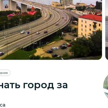
урсия
нать город за
са