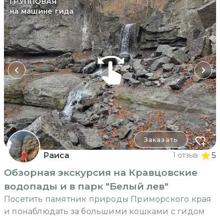
ГРУППОВАЯ
на машине гида
Заказать
Раиса
1 отзыв
5
Обзорная экскурсия на Кравцовские
водопады и в парк "Белый лев"
Посетить памятник природы Приморского края
и понаблюдать за большими кошками с гидом