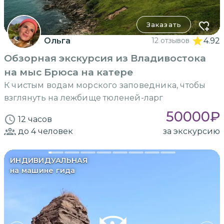
Заказать
Ольга
12 отзывов
4.92
Обзорная экскурсия из Владивостока
на мыс Брюса на катере
К чистым водам морского заповедника, чтобы
взглянуть на лежбище тюленей-ларг
50000
₽
12 часов
до 4
человек
за экскурсию
ИНДИВИДУАЛЬНАЯ
на машине гида