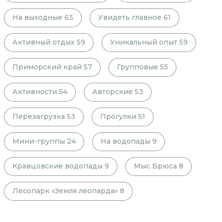
На выходные
63
Увидеть главное
61
Активный отдых
59
Уникальный опыт
59
Приморский край
57
Групповые
55
Активности
54
Авторские
53
Перезагрузка
53
Прогулки
51
Мини-группы
24
На водопады
9
Кравцовские водопады
9
Мыс Брюса
8
Лесопарк «Земля леопарда»
8