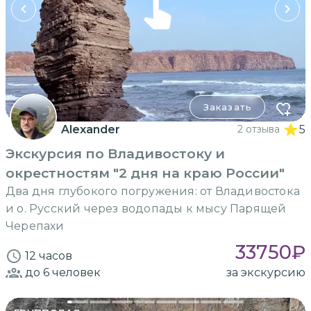
Заказать
Alexander
2 отзыва
5
Экскурсия по Владивостоку и
окрестностям "2 дня на краю России"
Два дня глубокого погружения: от Владивостока
и о. Русский через водопады к мысу Парящей
Черепахи
33750
₽
12 часов
до 6
человек
за экскурсию