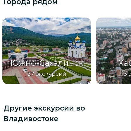
Города рядом
Южно-Сахалинск
Ха
37
экскурсий
13
Другие экскурсии
во
Владивостоке