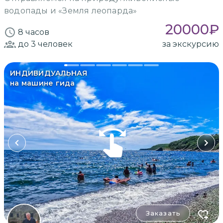
водопады и «Земля леопарда»
20000
₽
8 часов
до 3
человек
за экскурсию
ИНДИВИДУАЛЬНАЯ
на машине гида
Заказать