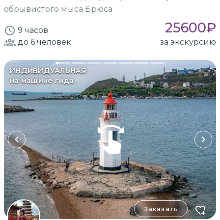
обрывистого мыса Брюса
25600
₽
9 часов
до 6
человек
за экскурсию
ИНДИВИДУАЛЬНАЯ
на машине гида
Заказать