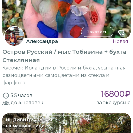
Заказать
Александра
Новая
Остров Русский / мыс Тобизина + бухта
Стеклянная
Кусочек Ирландии в России и бухта, усыпанная
разноцветными самоцветами из стекла и
фарфора
16800
₽
5.5 часов
до 4
человек
за экскурсию
ИНДИВИДУАЛЬНАЯ
на машине гида