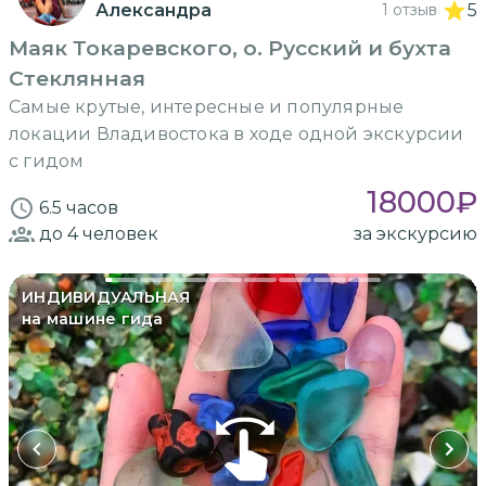
Александра
1 отзыв
5
Маяк Токаревского, о. Русский и бухта
Стеклянная
Самые крутые, интересные и популярные
локации Владивостока в ходе одной экскурсии
с гидом
18000
₽
6.5 часов
до 4
человек
за экскурсию
ИНДИВИДУАЛЬНАЯ
на машине гида