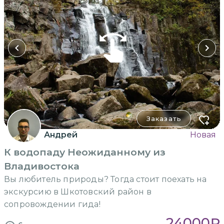
Заказать
Андрей
Новая
К водопаду Неожиданному из
Владивостока
Вы любитель природы? Тогда стоит поехать на
экскурсию в Шкотовский район в
сопровождении гида!
24000
₽