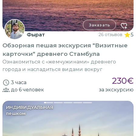
Заказать
Фырат
26 отзывов
5
Обзорная пешая экскурсия "Визитные
карточки" древнего Стамбула
Ознакомиться с «жемчужинами» древнего
города и насладиться видами вокруг
230
€
3 часа
до 6
человек
за экскурсию
ИНДИВИДУАЛЬНАЯ
пешком