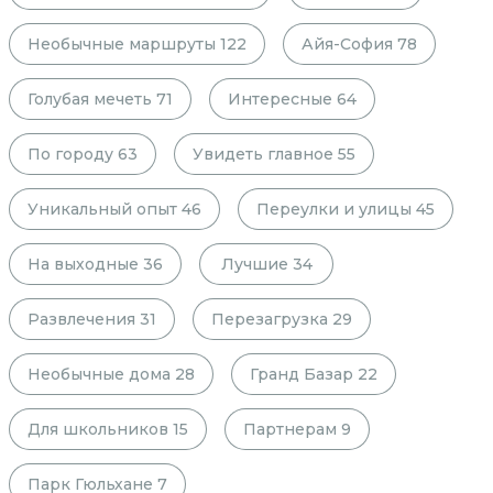
Необычные маршруты
122
Айя-София
78
Голубая мечеть
71
Интересные
64
По городу
63
Увидеть главное
55
Уникальный опыт
46
Переулки и улицы
45
На выходные
36
Лучшие
34
Развлечения
31
Перезагрузка
29
Необычные дома
28
Гранд Базар
22
Для школьников
15
Партнерам
9
Парк Гюльхане
7