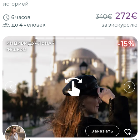
историей
272
€
340
€
6 часов
до 4
человек
за экскурсию
-
15
%
ИНДИВИДУАЛЬНАЯ
пешком
Заказать