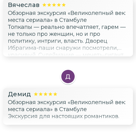
Вячеслав
Обзорная экскурсия «Великолепный век:
места сериала» в Стамбуле
Топкапы — реально впечатляет, гарем —
не только про женщин, но и про
политику, интриги, власть. Дворец
Ибрагима-паши снаружи посмотрели,
красивый. Сулеймание — мечеть-гигант,
а усыпальницы Сулеймана и Роксоланы
очень скромные, но трогательные. Узнал,
что в реальной жизни у них
Д
действительно была любовь, а не только
сериальная сказка. Жена плакала, я
Демид
держался. Всем рекомендую, даже если
Обзорная экскурсия «Великолепный век:
сериал не смотрели — просто красиво и
места сериала» в Стамбуле
исторично.
Экскурсия для настоящих романтиков.