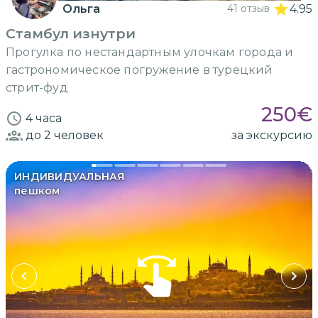
Ольга
41 отзыв
4.95
Стамбул изнутри
Прогулка по нестандартным улочкам города и
гастрономическое погружение в турецкий
стрит-фуд
250
€
4 часа
до 2
человек
за экскурсию
ИНДИВИДУАЛЬНАЯ
пешком