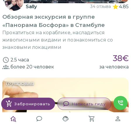
Sally
34 отзыва
4.85
Обзорная экскурсия в группе
«Панорама Босфора» в Стамбуле
Прокатиться на кораблике, насладиться
живописными видами и познакомиться со
знаковыми локациями
38
€
2.5 часа
более 20
человек
за человека
ГРУППОВАЯ
Забронировать
Написать гиду