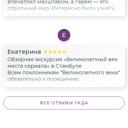
впечатлил масштабом, а гарем — это
отдельный мир. Интересно было узнать,
как на самом деле жили девушки, чем
отличалась реальная Хюррем от
сериальной. Дворец Ибрагима-паши
красивый. Сулеймание —
Е
величественная мечеть, а усыпальницы
Сулеймана и Роксоланы очень скромные,
Екатерина
но душевные. 89 землетрясений
Обзорная экскурсия «Великолепный век:
пережила мечеть, представляете? В
места сериала» в Стамбуле
общем, даже не фанатам будет
Всем поклонникам "Великолепного века"
интересно.
обязательно к посещению.
ВСЕ ОТЗЫВЫ ГИДА