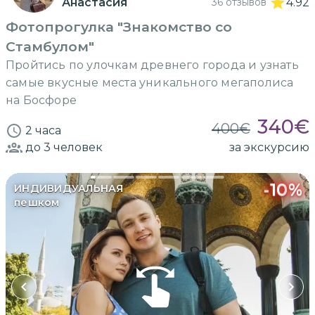
Анастасия
36 отзывов
4.92
Фотопрогулка "Знакомство со
Стамбулом"
Пройтись по улочкам древнего города и узнать
самые вкусные места уникального мегаполиса
на Босфоре
340
€
400
€
2 часа
до 3
человек
за экскурсию
-
10
%
ИНДИВИДУАЛЬНАЯ
пешком