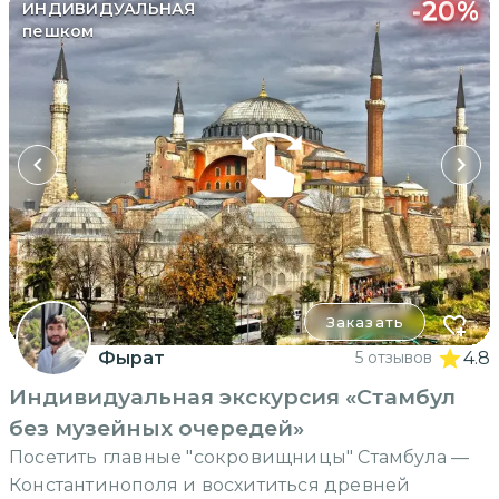
-
20
%
ИНДИВИДУАЛЬНАЯ
пешком
Заказать
Фырат
5 отзывов
4.8
Индивидуальная экскурсия «Стамбул
без музейных очередей»
Посетить главные "сокровищницы" Стамбула —
Константинополя и восхититься древней