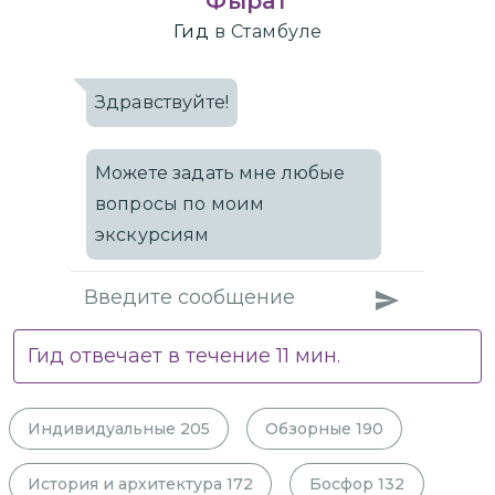
Фырат
Гид
в Стамбуле
Здравствуйте!
Можете задать мне любые
вопросы по моим
экскурсиям
Гид отвечает в течение
11
мин.
Индивидуальные
205
Обзорные
190
История и архитектура
172
Босфор
132