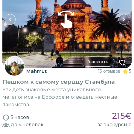
Заказать
Mahmut
13 отзывов
5
Пешком к самому сердцу Стамбула
Увидеть знаковые места уникального
мегаполиса на Босфоре и отведать местные
лакомства
215
€
5 часов
до 4
человек
за экскурсию