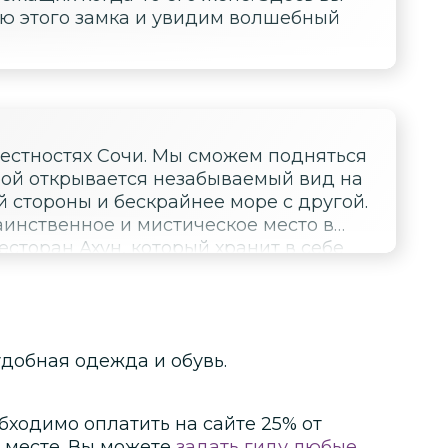
ю этого замка и увидим волшебный
рестностях Сочи. Мы сможем подняться
рой открывается незабываемый вид на
 стороны и бескрайнее море с другой.
аинственное и мистическое место в
сторан Ахун, который хранит в себе
 я обязательно вам расскажу.
 удобная одежда и обувь.
бходимо оплатить на сайте
25
% от
 месте.
Вы можете
задать гиду любые