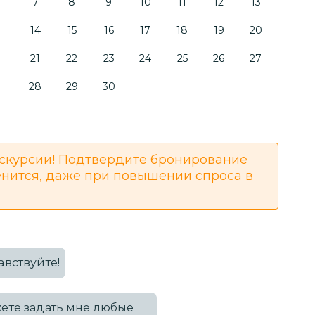
7
8
9
10
11
12
13
14
15
16
17
18
19
20
21
22
23
24
25
26
27
28
29
30
скурсии! Подтвердите бронирование
енится, даже при повышении спроса в
авствуйте!
ете задать мне любые