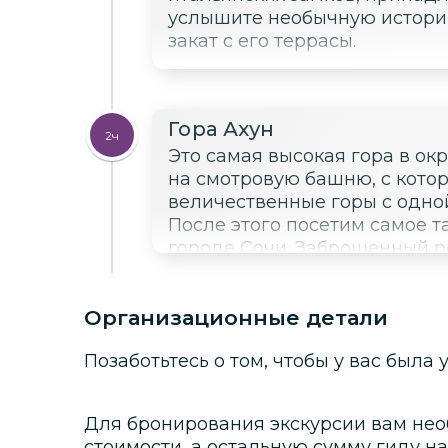
услышите необычную истори
закат с его террасы.
Гора Ахун
2ч
Это самая высокая гора в ок
на смотровую башню, с кото
величественные горы с одной
После этого посетим самое т
городе Сочи. Заброшенный ре
много тайн и легенд, которые
Организационные детали
Позаботьтесь о том, чтобы у вас была
Для бронирования экскурсии вам нео
стоимости
, а остальную сумму гиду на