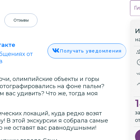
Ги
Отзывы
И
н
такте
Получать уведомления
бщениях от
в
очи, олимпийские объекты и горы
 фотографировались на фоне пальм?
 вас удивить? Что же, тогда моя
з
ических локаций, куда редко возят
зу! В этой экскурсии я собрала самые
о
о не оставят вас равнодушными!