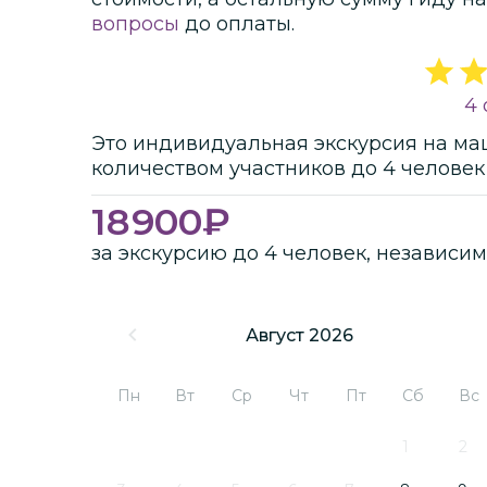
вопросы
до оплаты.
4 
Это
индивидуальная
экскурсия
на ма
количеством участников
до
4 человек
18900
₽
за экскурсию до 4 человек, независим
Август 2026
Пн
Вт
Ср
Чт
Пт
Сб
Вс
1
2