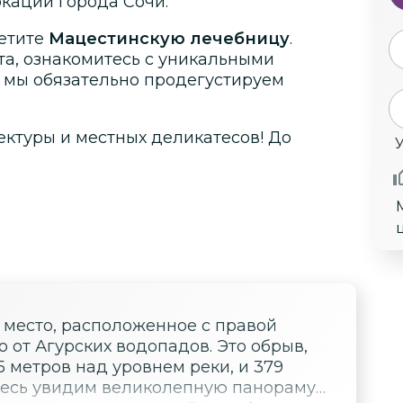
окации
города Сочи.
етите
Мацестинскую лечебницу
.
та, ознакомитесь с уникальными
 мы обязательно продегустируем
ектуры и местных деликатесов! До
 место, расположенное с правой
о от Агурских водопадов. Это обрыв,
 метров над уровнем реки, и 379
десь увидим великолепную панораму