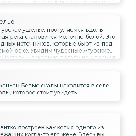
с высоты птичьего полёта на Агурское
 легенду о прикованном к скале
 с его статуей на обрыве. При
елье
щеру, что находится прямо под ним.
гурское ущелье, прогуляемся вдоль
ная река становится молочно-белой. Это
дных источников, которые бьют из-под
чудесные Агурские
у купель и в жаркую погоду искупаемся
каньон Белые скалы находится в селе
ды, которое стоит увидеть.
Квитко построен как копия одного из
ежащих когда-то его жене. Здесь вы