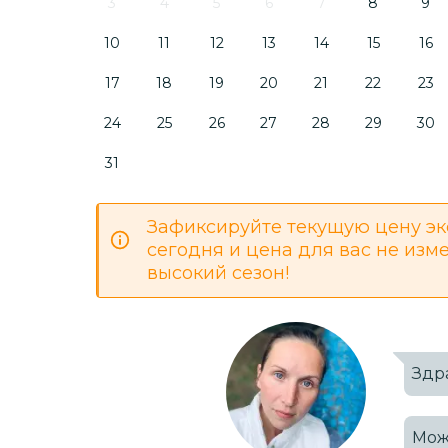
3
4
5
6
7
8
9
10
11
12
13
14
15
16
17
18
19
20
21
22
23
24
25
26
27
28
29
30
31
Зафиксируйте текущую цену эк
сегодня и цена для вас не изм
высокий сезон!
Здр
Мож