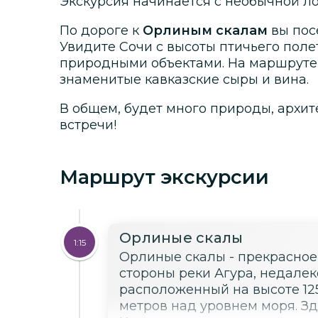
Экскурсия начинается с необычной л
По дороге к
Орлиным скалам
вы пос
Увидите Сочи с высоты птичьего поле
природными объектами. На маршруте
знаменитые кавказские сыры и вина.
В общем, будет много природы, архит
встречи!
Маршрут экскурсии
Орлиные скалы
1:15
Орлиные скалы - прекрасное
стороны реки Агура, недалек
расположенный на высоте 125
метров над уровнем моря. З