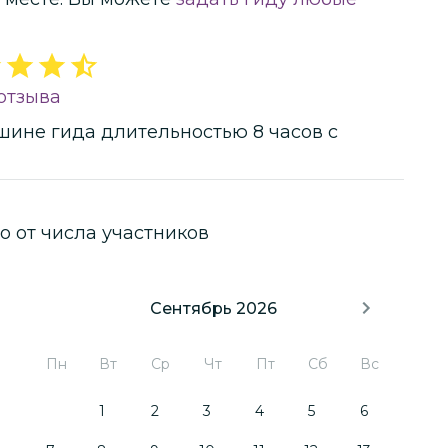
отзыва
шине гида
длительностью
8 часов
с
о от числа участников
Сентябрь 2026
Пн
Вт
Ср
Чт
Пт
Сб
Вс
1
2
3
4
5
6