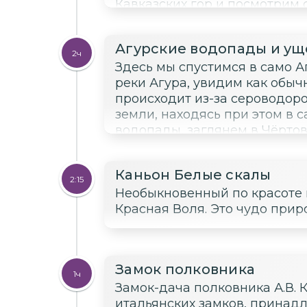
Кавказских гор и посмотрим 
ущелье и водопады. Услышим
Прометее и сфотографируемся
Агурские водопады и ущ
желании сможем посетить пе
2ч
Здесь мы спустимся в само А
реки Агура, увидим как обыч
происходит из-за сероводоро
земли, находясь при этом в самой реке. Увидим 
водопады, заглянем в Чёртов
в лагуне водопада.
Каньон Белые скалы
2:15
Необыкновенный по красоте 
Красная Воля. Это чудо приро
Замок полковника
1ч
Замок-дача полковника А.В. 
итальянских замков, принадл