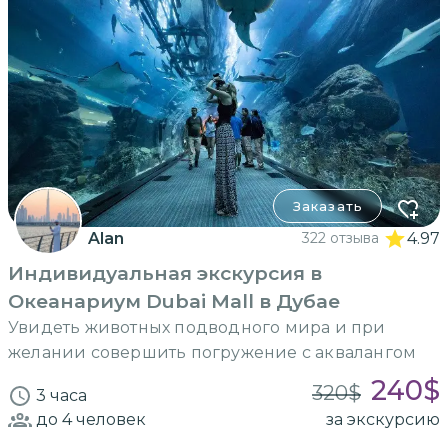
Заказать
Alan
322 отзыва
4.97
Индивидуальная экскурсия в
Океанариум Dubai Mall в Дубае
Увидеть животных подводного мира и при
желании совершить погружение с аквалангом
240
$
320
$
3 часа
до 4
человек
за экскурсию