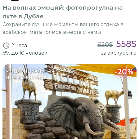
На волнах эмоций: фотопрогулка на
яхте в Дубае
Сохраните лучшие моменты вашего отдыха в
арабском мегаполисе вместе с нами
558
$
620
$
2 часа
до 10
человек
за экскурсию
-
20
%
ИНДИВИДУАЛЬНАЯ
на машине гида