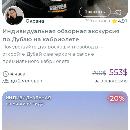
Заказать
Оксана
359 отзывов
4.97
Индивидуальная обзорная экскурсия
по Дубаю на кабриолете
Почувствуйте дух роскоши и свободы —
откройте Дубай с ветерком в салоне
премиального кабриолета
553
$
790
$
4 часа
до 2
человек
за экскурсию
-
20
%
ИНДИВИДУАЛЬНАЯ
на машине гида