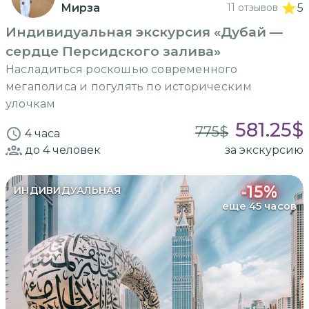
Мирза
11 отзывов
5
Индивидуальная экскурсия «Дубай —
сердце Персидского залива»
Насладиться роскошью современного
мегаполиса и погулять по историческим
улочкам
581.25
$
775
$
4 часа
до 4
человек
за экскурсию
-
15
%
ИНДИВИДУАЛЬНАЯ
еще 45 часов