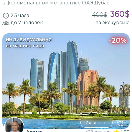
в феноменальном мегаполисе ОАЭ Дубае
360
$
400
$
2.5 часа
до 7
человек
за экскурсию
-
20
%
ИНДИВИДУАЛЬНАЯ
на машине гида
Заказать