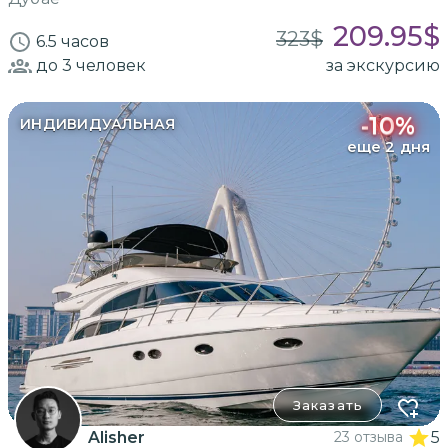
209.95
$
323
$
6.5 часов
до 3
человек
за экскурсию
-
10
%
ИНДИВИДУАЛЬНАЯ
еще 2 дня
Заказать
Alisher
23 отзыва
5