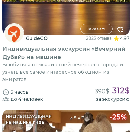
Заказать
GuideGO
2823 отзыва
4.97
Индивидуальная экскурсия «Вечерний
Дубай» на машине
Влюбиться в тысячи огней вечернего города и
узнать все самое интересное об одном из
эмиратов
312
$
390
$
5 часов
до 4
человек
за экскурсию
-
25
%
ИНДИВИДУАЛЬНАЯ
на машине гида