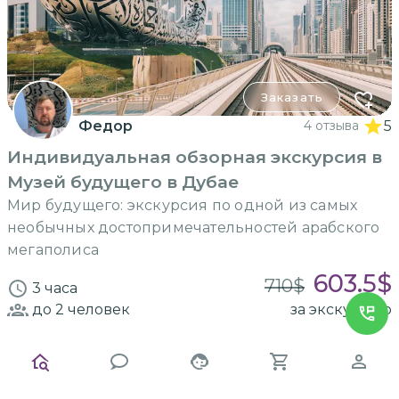
Заказать
Федор
4 отзыва
5
Индивидуальная обзорная экскурсия в
Музей будущего в Дубае
Мир будущего: экскурсия по одной из самых
необычных достопримечательностей арабского
мегаполиса
603.5
$
710
$
3 часа
до 2
человек
за экскурсию
-
30
%
ИНДИВИДУАЛЬНАЯ
на машине гида