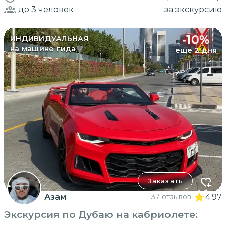
до 3
человек
за экскурсию
-
10
%
ИНДИВИДУАЛЬНАЯ
на машине гида
еще 2 дня
Заказать
Азам
37 отзывов
4.97
Экскурсия по Дубаю на кабриолете: