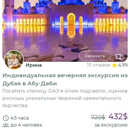
Заказать
Ирина
70 отзывов
4.99
Индивидуальная вечерняя экскурсия из
Дубая в Абу-Даби
Посетить столицу ОАЭ в огнях подсветок, оценив
роскошь уникальных творений ориентального
зодчества
432
$
720
$
4.5 часа
до 4
человек
за экскурсию