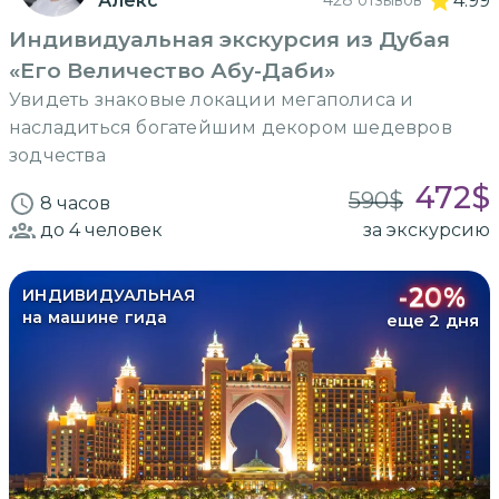
Алекс
428 отзывов
4.99
Индивидуальная экскурсия из Дубая
«Его Величество Абу-Даби»
Увидеть знаковые локации мегаполиса и
насладиться богатейшим декором шедевров
зодчества
472
$
590
$
8 часов
до 4
человек
за экскурсию
-
20
%
ИНДИВИДУАЛЬНАЯ
на машине гида
еще 2 дня