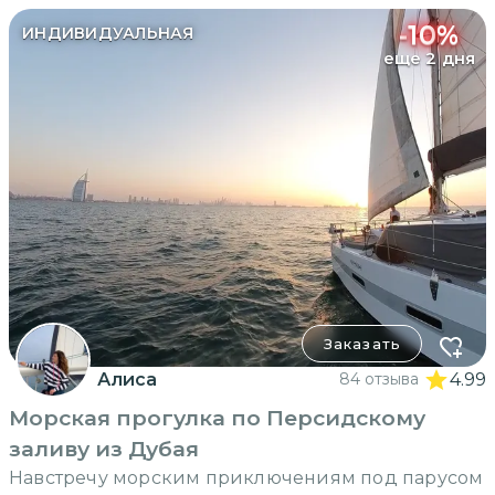
-
10
%
ИНДИВИДУАЛЬНАЯ
еще 2 дня
Заказать
Алиса
84 отзыва
4.99
Морская прогулка по Персидскому
заливу из Дубая
Навстречу морским приключениям под парусом