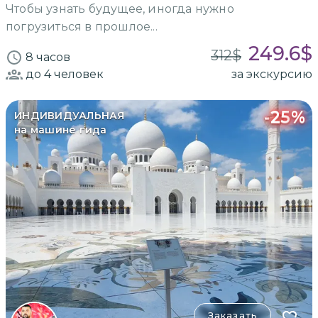
Чтобы узнать будущее, иногда нужно
погрузиться в прошлое...
249.6
$
312
$
8 часов
до 4
человек
за экскурсию
-
25
%
ИНДИВИДУАЛЬНАЯ
на машине гида
Заказать