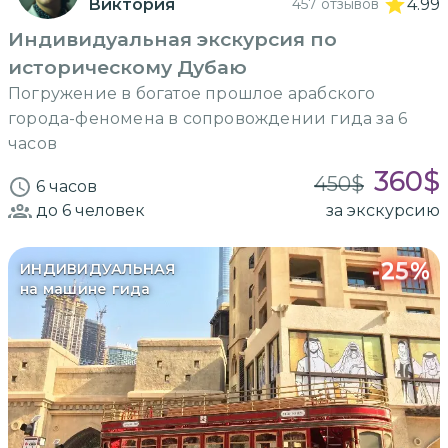
Виктория
457 отзывов
4.99
Индивидуальная экскурсия по
историческому Дубаю
Погружение в богатое прошлое арабского
города-феномена в сопровождении гида за 6
часов
360
$
450
$
6 часов
до 6
человек
за экскурсию
-
25
%
ИНДИВИДУАЛЬНАЯ
на машине гида