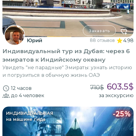
Заказать
Юрий
88 отзывов
4.98
Индивидуальный тур из Дубая: через 6
эмиратов к Индийскому океану
Увидеть "не парадные" Эмираты: узнать историю
и погрузиться в обычную жизнь ОАЭ
603.5
$
710
$
12 часов
до 4
человек
за экскурсию
-
25
%
ИНДИВИДУАЛЬНАЯ
на машине гида