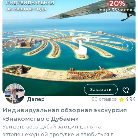
-
20
%
ИНДИВИДУАЛЬНАЯ
на машине гида
еще 35 часов
Заказать
Далер
90 отзывов
4.94
Индивидуальная обзорная экскурсия
«Знакомство с Дубаем»
Увидеть весь Дубай за один день на
автопешеходной прогулке и влюбиться в