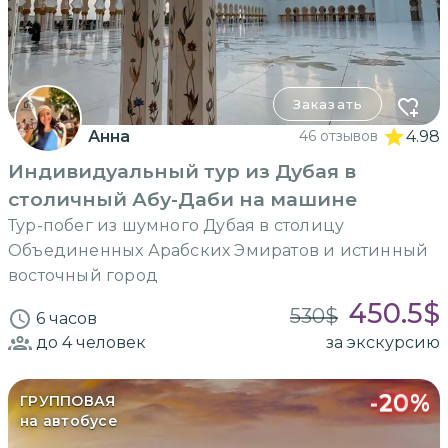
Заказать
Анна
46 отзывов
4.98
Индивидуальный тур из Дубая в
столичный Абу-Даби на машине
Тур-побег из шумного Дубая в столицу
Объединенных Арабских Эмиратов и истинный
восточный город
450.5
$
530
$
6 часов
до 4
человек
за экскурсию
-
20
%
ГРУППОВАЯ
на автобусе