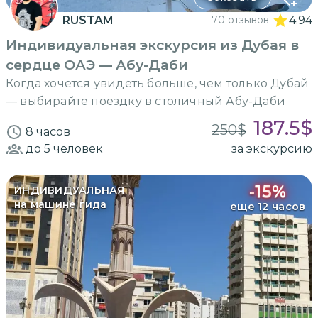
RUSTAM
70 отзывов
4.94
Индивидуальная экскурсия из Дубая в
сердце ОАЭ — Абу-Даби
Когда хочется увидеть больше, чем только Дубай
— выбирайте поездку в столичный Абу-Даби
187.5
$
250
$
8 часов
до 5
человек
за экскурсию
-
15
%
ИНДИВИДУАЛЬНАЯ
на машине гида
еще 12 часов