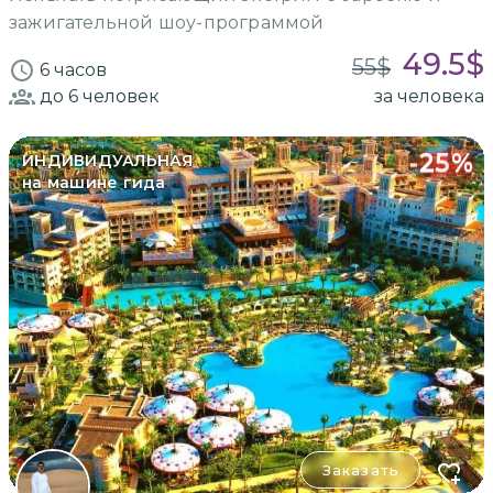
зажигательной шоу-программой
49.5
$
55
$
6 часов
до 6
человек
за человека
-
25
%
ИНДИВИДУАЛЬНАЯ
на машине гида
Заказать