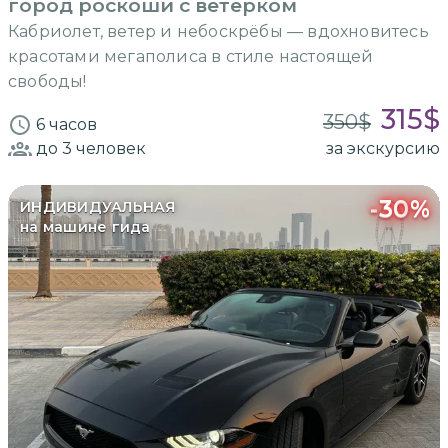
город роскоши с ветерком
Кабриолет, ветер и небоскрёбы — вдохновитесь
красотами мегаполиса в стиле настоящей
свободы!
315
$
350
$
6 часов
до 3
человек
за экскурсию
-
30
%
ИНДИВИДУАЛЬНАЯ
на машине гида