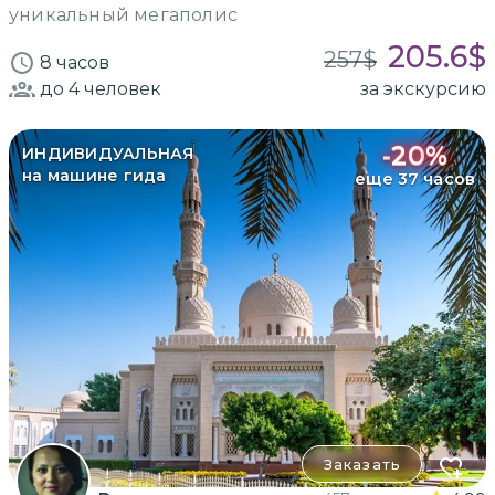
уникальный мегаполис
205.6
$
257
$
8 часов
до 4
человек
за экскурсию
-
20
%
ИНДИВИДУАЛЬНАЯ
на машине гида
еще 37 часов
Заказать