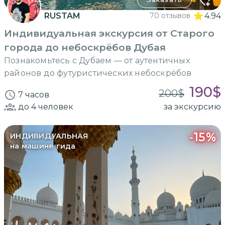
RUSTAM
70 отзывов
4.94
Индивидуальная экскурсия от Старого
города до небоскрёбов Дубая
Познакомьтесь с Дубаем — от аутентичных
районов до футуристических небоскрёбов
190
$
200
$
7 часов
до 4
человек
за экскурсию
-
15
%
ИНДИВИДУАЛЬНАЯ
на машине гида