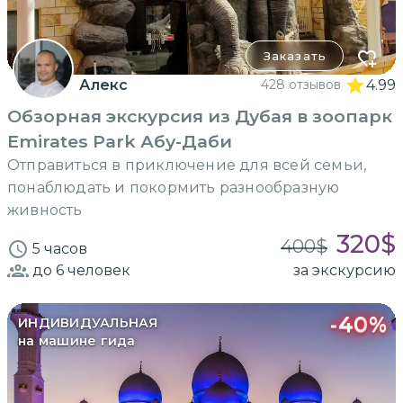
Заказать
Алекс
428 отзывов
4.99
Обзорная экскурсия из Дубая в зоопарк
Emirates Park Абу-Даби
Отправиться в приключение для всей семьи,
понаблюдать и покормить разнообразную
живность
320
$
400
$
5 часов
до 6
человек
за экскурсию
-
40
%
ИНДИВИДУАЛЬНАЯ
на машине гида