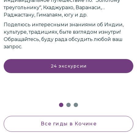
индивидуальное путешествие по: "Золотому
Я
треугольнику", Кхаджурахо, Варанаси,
а
Раджастану, Гималаям, югу и др.
п
Поделюсь интересными знаниями об Индии,
т
культуре, традициях, быте взглядом изнутри!
Обращайтесь, буду рада обсудить любой ваш
С
запрос.
д
или
к
24
экскурсии
л
а
в
Все гиды
в Кочине