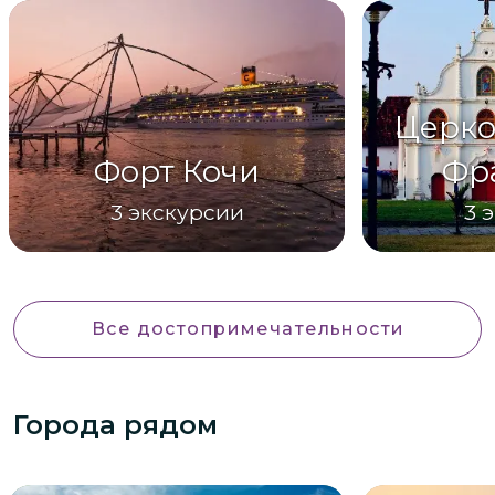
Церко
Форт Кочи
Фр
3
экскурсии
3
э
Все достопримечательности
Города рядом