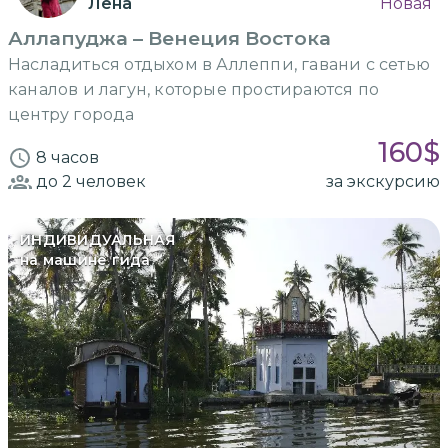
Лена
Новая
Аллапуджа – Венеция Востока
Насладиться отдыхом в Аллеппи, гавани с сетью
каналов и лагун, которые простираются по
центру города
160
$
8 часов
до 2
человек
за экскурсию
ИНДИВИДУАЛЬНАЯ
на машине гида