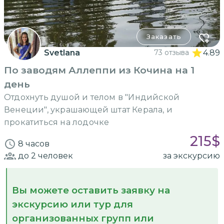
Заказать
Svetlana
73 отзыва
4.89
По заводям Аллеппи из Кочина на 1
день
Отдохнуть душой и телом в "Индийской
Венеции", украшающей штат Керала, и
прокатиться на лодочке
215
$
8 часов
до 2
человек
за экскурсию
Вы можете оставить заявку на
экскурсию или тур для
организованных групп или