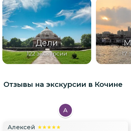
Дели
М
122
экскурсии
17
Отзывы на экскурсии
в Кочине
А
Алексей