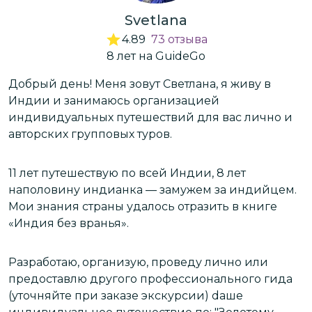
Svetlana
4.89
73
отзыва
8
лет
на GuideGo
Добрый день! Меня зовут Светлана, я живу в
З
Индии и занимаюсь организацией
п
и
индивидуальных путешествий для вас лично и
л
авторских групповых туров.
Э
11 лет путешествую по всей Индии, 8 лет
п
наполовину индианка — замужем за индийцем.
и
Мои знания страны удалось отразить в книге
д
«Индия без вранья».
Я
Разработаю, организую, проведу лично или
к
предоставлю другого профессионального гида
с
(уточняйте при заказе экскурсии) dаше