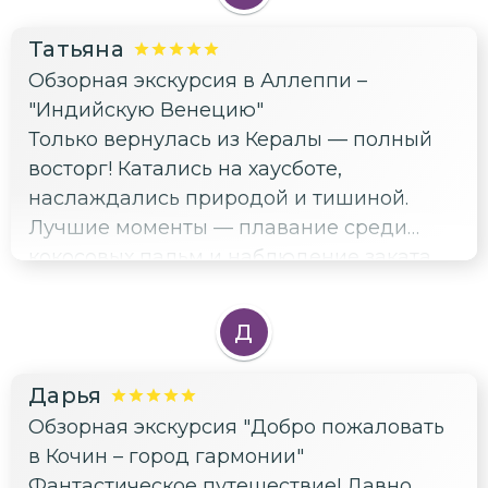
Татьяна
Обзорная экскурсия в Аллеппи –
"Индийскую Венецию"
Только вернулась из Кералы — полный
восторг! Катались на хаусботе,
наслаждались природой и тишиной.
Лучшие моменты — плавание среди
кокосовых пальм и наблюдение заката
на озере Вембанад. Отличная
альтернатива обычным пляжным
Д
курортам.
Дарья
Обзорная экскурсия "Добро пожаловать
в Кочин – город гармонии"
Фантастическое путешествие! Давно