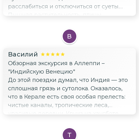
расслабиться и отключиться от суеты.
Пышная растительность, птицы,
медленные прогулки — полная идиллия.
Хотела бы пожить здесь подольше.
В
Василий
Обзорная экскурсия в Аллеппи –
"Индийскую Венецию"
До этой поездки думал, что Индия — это
сплошная грязь и сутолока. Оказалось,
что в Керале есть своя особая прелесть:
чистые каналы, тропические леса,
красивые деревни. Круиз на хаусботе
подарил массу приятных впечатлений и
желание вернуться.
Т