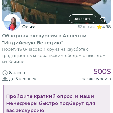
Заказать
Ольга
52 отзыва
4.98
Обзорная экскурсия в Аллеппи –
"Индийскую Венецию"
Посетить 8-часовой круиз на хаусботе с
традиционным керальским обедом с выездом
из Кочина
500
$
8 часов
до 5
человек
за экскурсию
Пройдите краткий опрос, и наши
менеджеры быстро подберут для
вас экскурсию