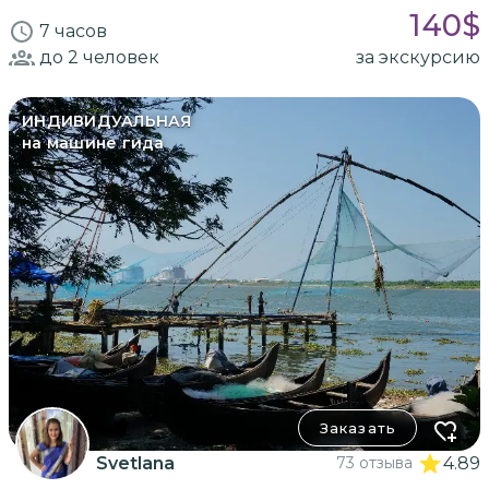
140
$
7 часов
до 2
человек
за экскурсию
ИНДИВИДУАЛЬНАЯ
на машине гида
Заказать
Svetlana
73 отзыва
4.89