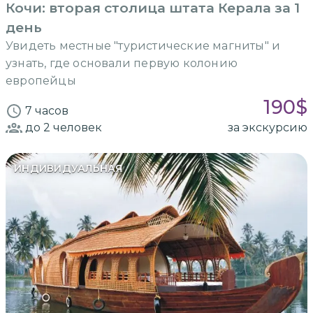
Кочи: вторая столица штата Керала за 1
день
Увидеть местные "туристические магниты" и
узнать, где основали первую колонию
европейцы
190
$
7 часов
до 2
человек
за экскурсию
ИНДИВИДУАЛЬНАЯ