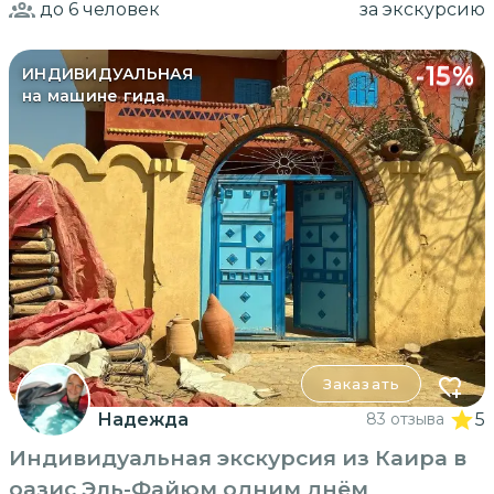
до 6
человек
за экскурсию
-
15
%
ИНДИВИДУАЛЬНАЯ
на машине гида
Заказать
Надежда
83 отзыва
5
Индивидуальная экскурсия из Каира в
оазис Эль-Файюм одним днём