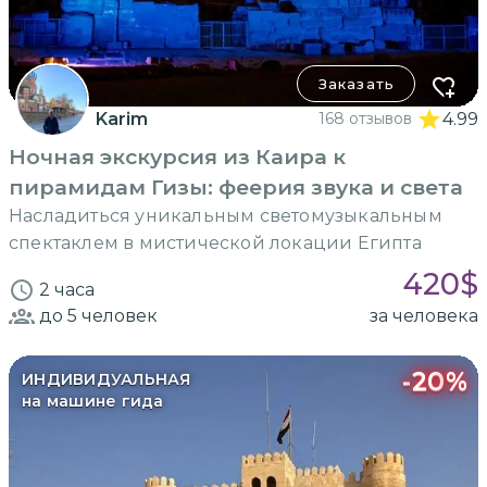
Заказать
Karim
168 отзывов
4.99
Ночная экскурсия из Каира к
пирамидам Гизы: феерия звука и света
Насладиться уникальным светомузыкальным
спектаклем в мистической локации Египта
420
$
2 часа
до 5
человек
за человека
-
20
%
ИНДИВИДУАЛЬНАЯ
на машине гида