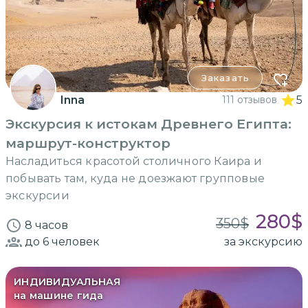
Заказать
Inna
111 отзывов
5
Экскурсия к истокам Древнего Египта:
маршрут-конструктор
Насладиться красотой столичного Каира и
побывать там, куда не доезжают групповые
экскурсии
280
$
350
$
8 часов
до 6
человек
за экскурсию
ИНДИВИДУАЛЬНАЯ
на машине гида