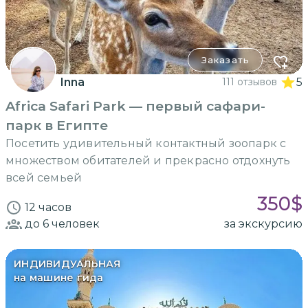
Заказать
Inna
111 отзывов
5
Africa Safari Park — первый сафари-
парк в Египте
Посетить удивительный контактный зоопарк с
множеством обитателей и прекрасно отдохнуть
всей семьей
350
$
12 часов
до 6
человек
за экскурсию
ИНДИВИДУАЛЬНАЯ
на машине гида