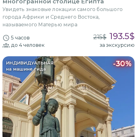
многогранной столице Египта
Увидеть знаковые локации самого большого
города Африки и Среднего Востока,
называемого Матерью мира
193.5
$
215
$
5 часов
до 4
человек
за экскурсию
-
30
%
ИНДИВИДУАЛЬНАЯ
на машине гида