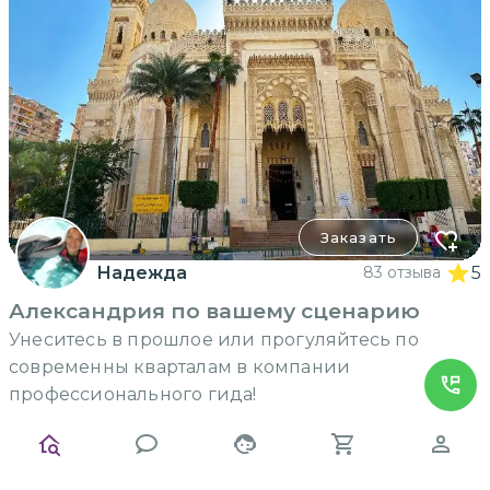
Заказать
Надежда
83 отзыва
5
Александрия по вашему сценарию
Унеситесь в прошлое или прогуляйтесь по
современны кварталам в компании
профессионального гида!
230
$
8 часов
до 10
человек
за экскурсию