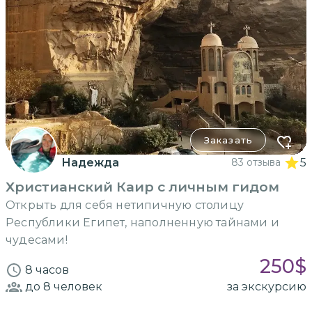
Заказать
Надежда
83 отзыва
5
Христианский Каир с личным гидом
Открыть для себя нетипичную столицу
Республики Египет, наполненную тайнами и
чудесами!
250
$
8 часов
до 8
человек
за экскурсию