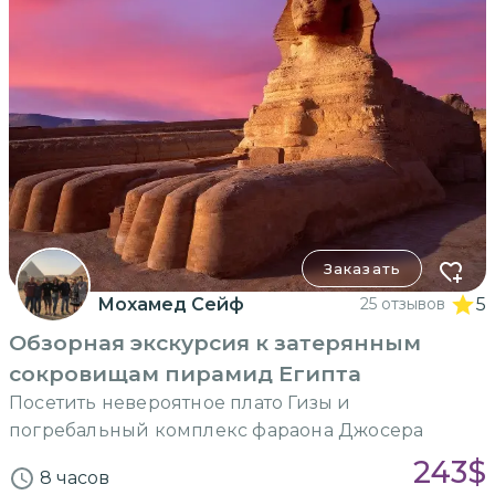
Заказать
Мохамед Сейф
25 отзывов
5
Обзорная экскурсия к затерянным
сокровищам пирамид Египта
Посетить невероятное плато Гизы и
погребальный комплекс фараона Джосера
243
$
8 часов