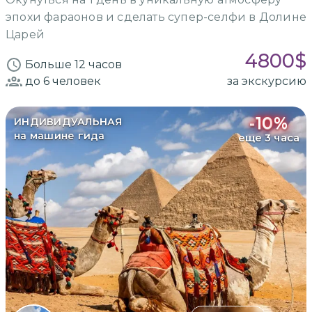
эпохи фараонов и сделать супер-селфи в Долине
Царей
4800
$
Больше 12 часов
до 6
человек
за экскурсию
-
10
%
ИНДИВИДУАЛЬНАЯ
на машине гида
еще 3 часа