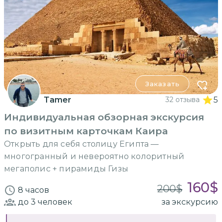
Заказать
Tamer
32 отзыва
5
Индивидуальная обзорная экскурсия
по визитным карточкам Каира
Открыть для себя столицу Египта —
многогранный и невероятно колоритный
мегаполис + пирамиды Гизы
160
$
200
$
8 часов
до 3
человек
за экскурсию