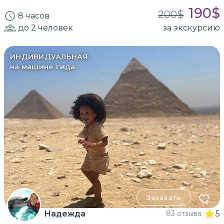
190
$
200
$
8 часов
до 2
человек
за экскурсию
ИНДИВИДУАЛЬНАЯ
на машине гида
Заказать
Надежда
83 отзыва
5