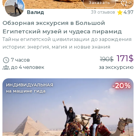
Заказать
Валид
39 отзывов
4.97
Обзорная экскурсия в Большой
Египетский музей и чудеса пирамид
Тайны египетской цивилизации до зарождения
истории: энергия, магия и новые знания
171
$
190
$
7 часов
до 4
человек
за экскурсию
-
20
%
ИНДИВИДУАЛЬНАЯ
на машине гида