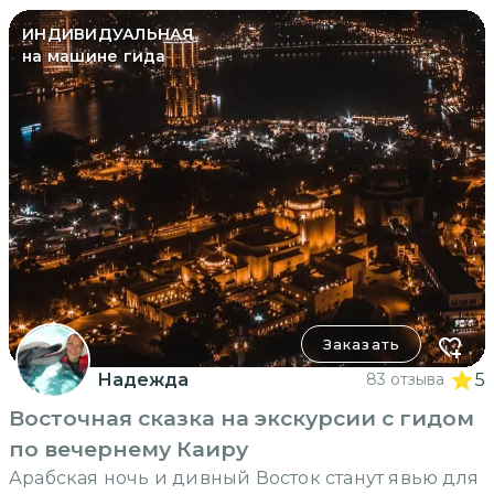
ИНДИВИДУАЛЬНАЯ
на машине гида
Заказать
Надежда
83 отзыва
5
Восточная сказка на экскурсии с гидом
по вечернему Каиру
Арабская ночь и дивный Восток станут явью для