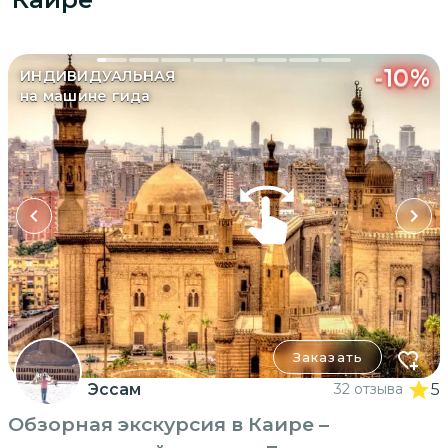
-
10
%
ИНДИВИДУАЛЬНАЯ
на машине гида
Заказать
Эссам
32 отзыва
5
Обзорная экскурсия в Каире –