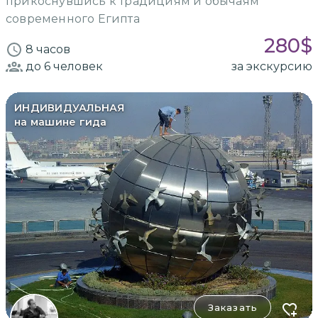
прикоснувшись к традициям и обычаям
современного Египта
280
$
8 часов
до 6
человек
за экскурсию
ИНДИВИДУАЛЬНАЯ
на машине гида
Заказать