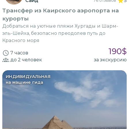
Саид
76 отзывов
5
Трансфер из Каирского аэропорта на
курорты
Добраться на уютные пляжи Хургады и Шарм-
эль-Шейха, безопасно преодолев путь до
Красного моря
190
$
7 часов
до 2
человек
за экскурсию
ИНДИВИДУАЛЬНАЯ
на машине гида