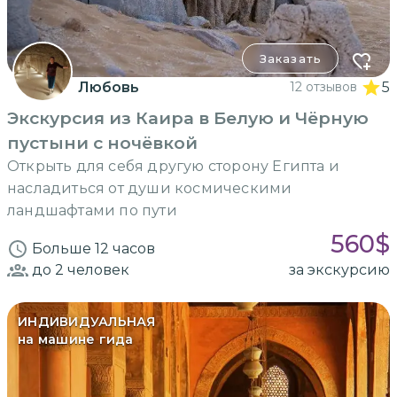
Заказать
Любовь
12 отзывов
5
Экскурсия из Каира в Белую и Чёрную
пустыни с ночёвкой
Открыть для себя другую сторону Египта и
насладиться от души космическими
ландшафтами по пути
560
$
Больше 12 часов
до 2
человек
за экскурсию
ИНДИВИДУАЛЬНАЯ
на машине гида