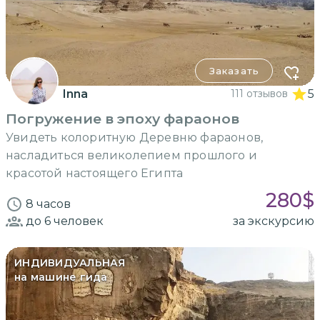
Заказать
Inna
111 отзывов
5
Погружение в эпоху фараонов
Увидеть колоритную Деревню фараонов,
насладиться великолепием прошлого и
красотой настоящего Египта
280
$
8 часов
до 6
человек
за экскурсию
ИНДИВИДУАЛЬНАЯ
на машине гида