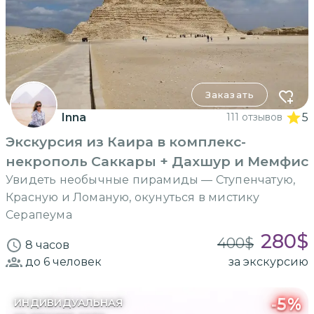
Заказать
Inna
111 отзывов
5
Экскурсия из Каира в комплекс-
некрополь Саккары + Дахшур и Мемфис
Увидеть необычные пирамиды — Ступенчатую,
Красную и Ломаную, окунуться в мистику
Серапеума
280
$
400
$
8 часов
до 6
человек
за экскурсию
-
5
%
ИНДИВИДУАЛЬНАЯ