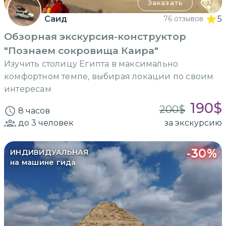
Заказать
Саид
76 отзывов
5
Обзорная экскурсия-конструктор
"Познаем сокровища Каира"
Изучить столицу Египта в максимально
комфортном темпе, выбирая локации по своим
интересам
190
$
200
$
8 часов
до 3
человек
за экскурсию
-
30
%
ИНДИВИДУАЛЬНАЯ
на машине гида