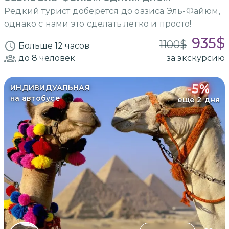
Редкий турист доберется до оазиса Эль-Файюм,
однако с нами это сделать легко и просто!
935
$
1100
$
Больше 12 часов
до 8
человек
за экскурсию
-
5
%
ИНДИВИДУАЛЬНАЯ
на автобусе
еще 2 дня