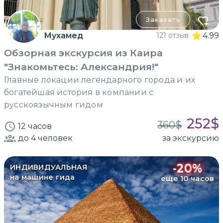
Заказать
Мухамед
121 отзыв
4.99
Обзорная экскурсия из Каира
"Знакомьтесь: Александрия!"
Главные локации легендарного города и их
богатейшая история в компании с
русскоязычным гидом
252
$
360
$
12 часов
до 4
человек
за экскурсию
-
20
%
ИНДИВИДУАЛЬНАЯ
на машине гида
еще 10 часов