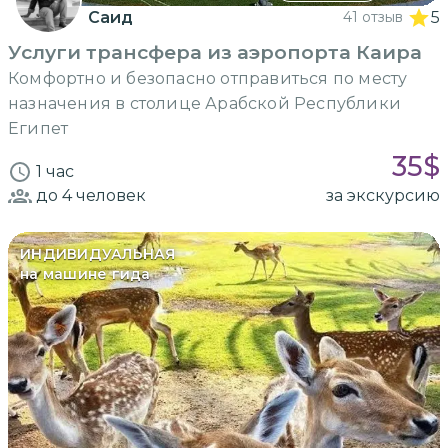
Саид
41 отзыв
5
Услуги трансфера из аэропорта Каира
Комфортно и безопасно отправиться по месту
назначения в столице Арабской Республики
Египет
35
$
1 час
до 4
человек
за экскурсию
ИНДИВИДУАЛЬНАЯ
на машине гида