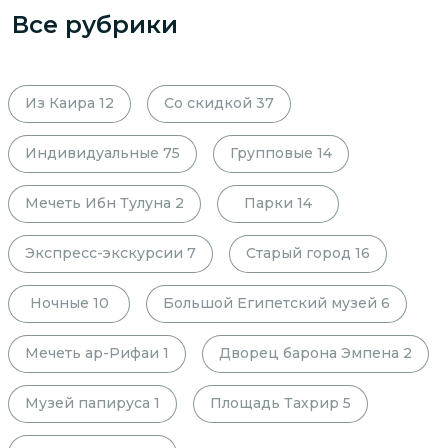
Все рубрики
Из Каира
12
Со скидкой
37
Индивидуальные
75
Групповые
14
Мечеть Ибн Тулуна
2
Парки
14
Экспресс-экскурсии
7
Старый город
16
Ночные
10
Большой Египетский музей
6
Мечеть ар-Рифаи
1
Дворец барона Эмпена
2
Музей папируса
1
Площадь Тахрир
5