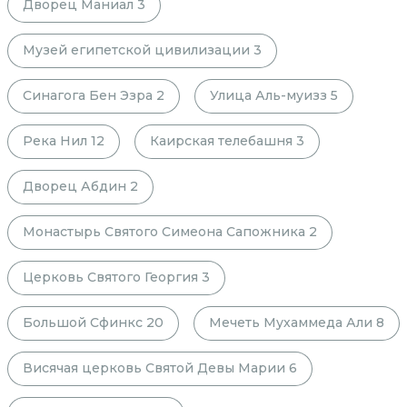
Дворец Маниал
3
Музей египетской цивилизации
3
Синагога Бен Эзра
2
Улица Аль-муизз
5
Река Нил
12
Каирская телебашня
3
Дворец Абдин
2
Монастырь Святого Симеона Сапожника
2
Церковь Святого Георгия
3
Большой Сфинкс
20
Мечеть Мухаммеда Али
8
Висячая церковь Святой Девы Марии
6