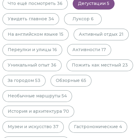
Что ещё посмотреть
36
Дегустации
5
Увидеть главное
34
Луксор
6
На английском языке
15
Активный отдых
21
Переулки и улицы
16
Активности
17
Уникальный опыт
36
Пожить как местный
23
За городом
53
Обзорные
65
Необычные маршруты
54
История и архитектура
70
Музеи и искусство
37
Гастрономические
4