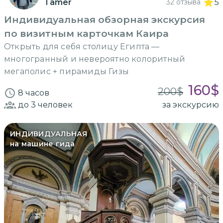
Tamer
32 отзыва
5
Индивидуальная обзорная экскурсия
по визитным карточкам Каира
Открыть для себя столицу Египта —
многогранный и невероятно колоритный
мегаполис + пирамиды Гизы
160
$
200
$
8 часов
до 3
человек
за экскурсию
ИНДИВИДУАЛЬНАЯ
на машине гида