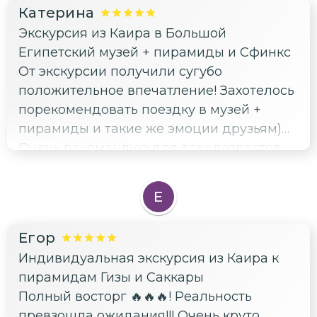
Катерина
Экскурсия из Каира в Большой
Египетский музей + пирамиды и Сфинкс
От экскурсии получили сугубо
положительное впечатление! Захотелось
порекомендовать поездку в музей +
пирамиды и такие же эмоции друзьям)
Очень рекомендую для всех возрастов -
вы не разочаруетесь) Посещение таких
красивых и необычных мест подойдет и
Е
парам, и друзьям, и молодежи) Спасибо,
всё ок👍
Егор
Индивидуальная экскурсия из Каира к
пирамидам Гизы и Саккары
Полный восторг 🔥🔥🔥! Реальность
превзошла ожидания!!! Очень круто