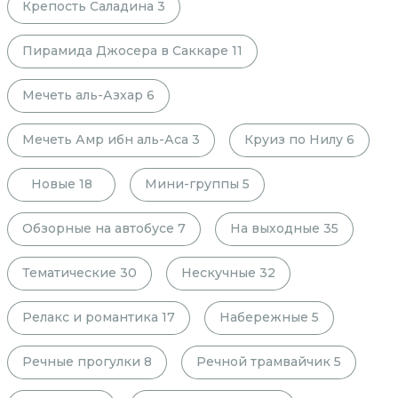
Крепость Саладина
3
Пирамида Джосера в Саккаре
11
Мечеть аль-Азхар
6
Мечеть Амр ибн аль-Аса
3
Круиз по Нилу
6
Новые
18
Мини-группы
5
Обзорные на автобусе
7
На выходные
35
Тематические
30
Нескучные
32
Релакс и романтика
17
Набережные
5
Речные прогулки
8
Речной трамвайчик
5