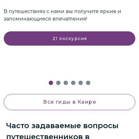
у
В путешествиях с нами вы получите яркие и
запоминающиеся впечатления!
С
н
ж
21
экскурсия
о
д
Все гиды
в Каире
Часто задаваемые вопросы
путешественников в