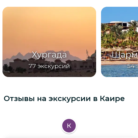
Хургада
Шарм
77
экскурсий
54
Отзывы на экскурсии
в Каире
К