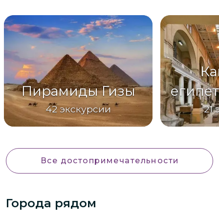
Ка
Пирамиды Гизы
египет
42
экскурсии
21
Все достопримечательности
Города рядом