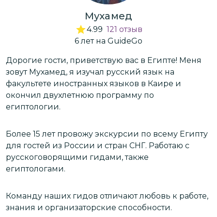
Мухамед
4.99
121
отзыв
6
лет
на GuideGo
Дорогие гости, приветствую вас в Египте! Меня
Я
им
зовут Мухамед, я изучал русский язык на
с
факультете иностранных языков в Каире и
р
окончил двухлетнюю программу по
и
египтологии.
П
Более 15 лет провожу экскурсии по всему Египту
э
для гостей из России и стран СНГ. Работаю с
ф
русскоговорящими гидами, также
египтологами.
М
Ш
Команду наших гидов отличают любовь к работе,
г
знания и организаторские способности.
Е