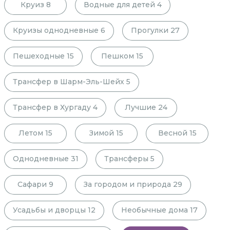
Круиз
8
Водные для детей
4
Круизы однодневные
6
Прогулки
27
Пешеходные
15
Пешком
15
Трансфер в Шарм-Эль-Шейх
5
Трансфер в Хургаду
4
Лучшие
24
Летом
15
Зимой
15
Весной
15
Однодневные
31
Трансферы
5
Сафари
9
За городом и природа
29
Усадьбы и дворцы
12
Необычные дома
17