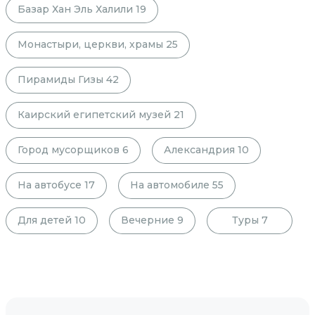
Базар Хан Эль Халили
19
Монастыри, церкви, храмы
25
Пирамиды Гизы
42
Каирский египетский музей
21
Город мусорщиков
6
Александрия
10
На автобусе
17
На автомобиле
55
Для детей
10
Вечерние
9
Туры
7