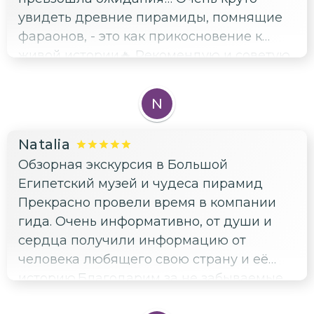
увидеть древние пирамиды, помнящие
фараонов, - это как прикосновение к
живой истории🔥 Рекомендую и советую
посетить)
N
Natalia
Обзорная экскурсия в Большой
Египетский музей и чудеса пирамид
Прекрасно провели время в компании
гида. Очень информативно, от души и
сердца получили информацию от
человека любящего свою страну и её
историю.Благодарим за не забываемые
ощущения, до мурашек, от