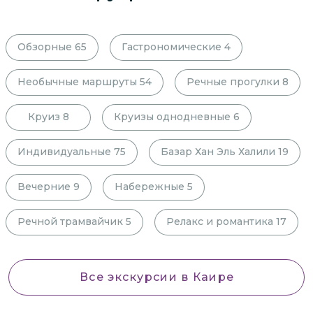
Обзорные
65
Гастрономические
4
Необычные маршруты
54
Речные прогулки
8
Круиз
8
Круизы однодневные
6
Индивидуальные
75
Базар Хан Эль Халили
19
Вечерние
9
Набережные
5
Речной трамвайчик
5
Релакс и романтика
17
Все экскурсии
в Каире